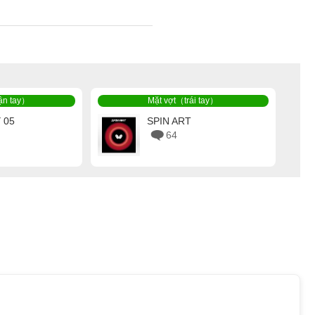
ận tay）
Mặt vợt（trái tay）
 05
SPIN ART
64