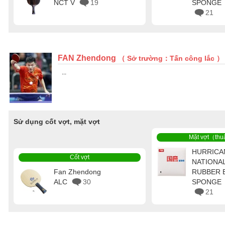
NCT V
19
SPONGE
21
FAN Zhendong
（ Sở trường：Tấn công lắc ）
...
Sử dụng cốt vợt, mặt vợt
Mặt vợt（thu
HURRICA
Cốt vợt
NATIONA
Fan Zhendong
RUBBER 
ALC
30
SPONGE
21