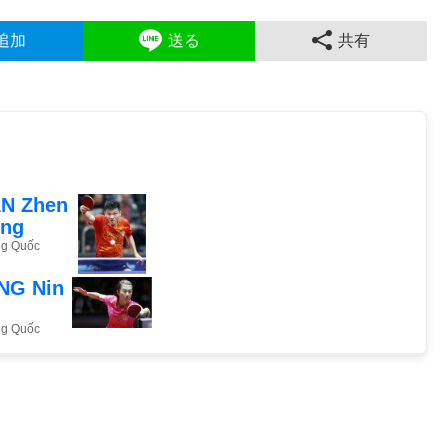
追加
送る
共有
N Zhen
ng
ng Quốc
NG Nin
ng Quốc