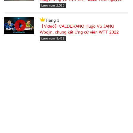
Lượt xem: 2,530
Hạng 3
【Video】CALDERANO Hugo VS JANG
Woojin, chung kết Ứng cử viên WTT 2022
Lượt xem: 3,421