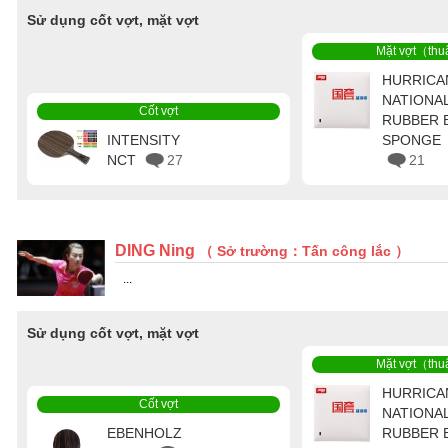
Sử dụng cốt vợt, mặt vợt
Mặt vợt（thu
HURRICA
NATIONA
Cốt vợt
RUBBER 
INTENSITY
SPONGE
NCT
27
21
DING Ning
（ Sở trường：Tấn công lắc ）
...
Sử dụng cốt vợt, mặt vợt
Mặt vợt（thu
HURRICA
Cốt vợt
NATIONA
EBENHOLZ
RUBBER 