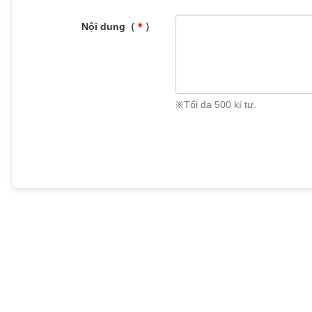
Nội dung（
＊
）
※Tối đa 500 kí tự.