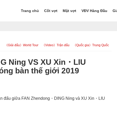
Trang chủ
Cốt vợt
Mặt vợt
VĐV Hàng Đầu
Gi
《Giải đấu》World Tour
《Video》Trận đấu
《Quốc gia》Trung Quốc
 Ning VS XU Xin・LIU
bóng bàn thế giới 2019
. Trận đấu giữa FAN Zhendong・DING Ning và XU Xin・LIU