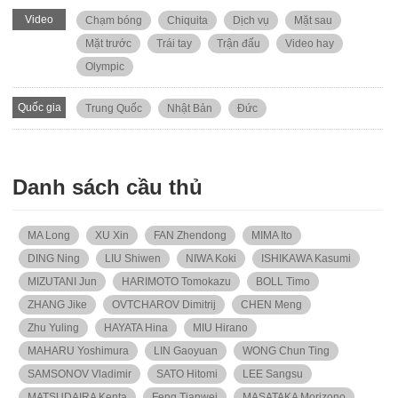
Video
Chạm bóng
Chiquita
Dịch vụ
Mặt sau
Mặt trước
Trái tay
Trận đấu
Video hay
Olympic
Quốc gia
Trung Quốc
Nhật Bản
Đức
Danh sách cầu thủ
MA Long
XU Xin
FAN Zhendong
MIMA Ito
DING Ning
LIU Shiwen
NIWA Koki
ISHIKAWA Kasumi
MIZUTANI Jun
HARIMOTO Tomokazu
BOLL Timo
ZHANG Jike
OVTCHAROV Dimitrij
CHEN Meng
Zhu Yuling
HAYATA Hina
MIU Hirano
MAHARU Yoshimura
LIN Gaoyuan
WONG Chun Ting
SAMSONOV Vladimir
SATO Hitomi
LEE Sangsu
MATSUDAIRA Kenta
Feng Tianwei
MASATAKA Morizono