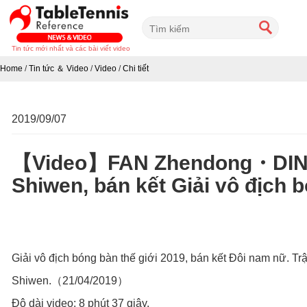
Tin tức mới nhất và các bài viết video
Home
/
Tin tức ＆ Video
/
Video
/
Chi tiết
2019/09/07
【Video】FAN Zhendong・DING
Shiwen, bán kết Giải vô địch 
Giải vô địch bóng bàn thế giới 2019, bán kết Đôi nam nữ
Shiwen.（21/04/2019）
Độ dài video: 8 phút 37 giây.