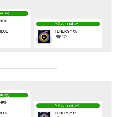
ận tay）
NEⅢ
Mặt vợt（trái tay）
L
BLUE
TENERGY 05
274
ận tay）
NEⅢ
Mặt vợt（trái tay）
L
BLUE
TENERGY 05