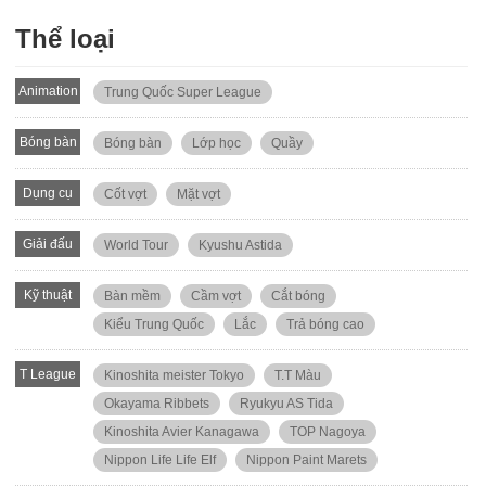
Thể loại
Animation
Trung Quốc Super League
Bóng bàn
Bóng bàn
Lớp học
Quầy
Dụng cụ
Cốt vợt
Mặt vợt
Giải đấu
World Tour
Kyushu Astida
Kỹ thuật
Bàn mềm
Cầm vợt
Cắt bóng
Kiểu Trung Quốc
Lắc
Trả bóng cao
T League
Kinoshita meister Tokyo
T.T Màu
Okayama Ribbets
Ryukyu AS Tida
Kinoshita Avier Kanagawa
TOP Nagoya
Nippon Life Life Elf
Nippon Paint Marets