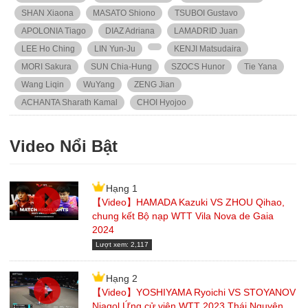
SHAN Xiaona
MASATO Shiono
TSUBOI Gustavo
APOLONIA Tiago
DIAZ Adriana
LAMADRID Juan
LEE Ho Ching
LIN Yun-Ju
KENJI Matsudaira
MORI Sakura
SUN Chia-Hung
SZOCS Hunor
Tie Yana
Wang Liqin
WuYang
ZENG Jian
ACHANTA Sharath Kamal
CHOI Hyojoo
Video Nổi Bật
Hạng 1
【Video】HAMADA Kazuki VS ZHOU Qihao,
chung kết Bộ nạp WTT Vila Nova de Gaia
2024
Lượt xem: 2,117
Hạng 2
【Video】YOSHIYAMA Ryoichi VS STOYANOV
Niagol Ứng cử viên WTT 2023 Thái Nguyên