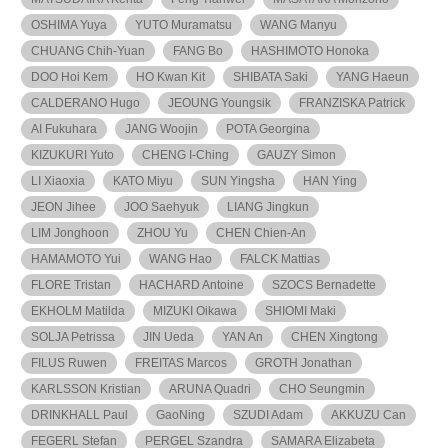
OSHIMA Yuya
YUTO Muramatsu
WANG Manyu
CHUANG Chih-Yuan
FANG Bo
HASHIMOTO Honoka
DOO Hoi Kem
HO Kwan Kit
SHIBATA Saki
YANG Haeun
CALDERANO Hugo
JEOUNG Youngsik
FRANZISKA Patrick
AI Fukuhara
JANG Woojin
POTA Georgina
KIZUKURI Yuto
CHENG I-Ching
GAUZY Simon
LI Xiaoxia
KATO Miyu
SUN Yingsha
HAN Ying
JEON Jihee
JOO Saehyuk
LIANG Jingkun
LIM Jonghoon
ZHOU Yu
CHEN Chien-An
HAMAMOTO Yui
WANG Hao
FALCK Mattias
FLORE Tristan
HACHARD Antoine
SZOCS Bernadette
EKHOLM Matilda
MIZUKI Oikawa
SHIOMI Maki
SOLJA Petrissa
JIN Ueda
YAN An
CHEN Xingtong
FILUS Ruwen
FREITAS Marcos
GROTH Jonathan
KARLSSON Kristian
ARUNA Quadri
CHO Seungmin
DRINKHALL Paul
GaoNing
SZUDI Adam
AKKUZU Can
FEGERL Stefan
PERGEL Szandra
SAMARA Elizabeta