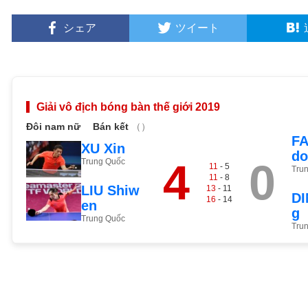
シェア
ツイート
Giải vô địch bóng bàn thế giới 2019
Đôi nam nữ
Bán kết
（）
FA
XU Xin
do
4
0
Trung Quốc
11
- 5
Tru
11
- 8
LIU Shiw
13
- 11
DI
16
- 14
en
g
Trung Quốc
Tru