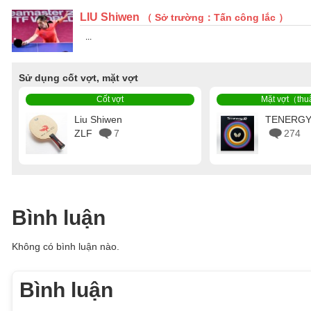
LIU Shiwen
（ Sở trường：Tấn công lắc ）
...
Sử dụng cốt vợt, mặt vợt
Cốt vợt
Mặt vợt（thu
Liu Shiwen
TENERGY
ZLF
7
274
Bình luận
Không có bình luận nào.
Bình luận