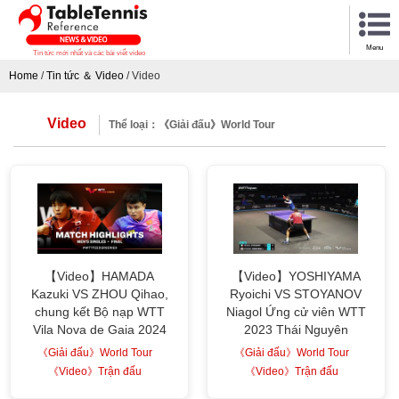
Menu
Tin tức mới nhất và các bài viết video
Home
/
Tin tức ＆ Video
/
Video
Video
Thể loại：《Giải đấu》World Tour
【Video】HAMADA
【Video】YOSHIYAMA
Kazuki VS ZHOU Qihao,
Ryoichi VS STOYANOV
chung kết Bộ nạp WTT
Niagol Ứng cử viên WTT
Vila Nova de Gaia 2024
2023 Thái Nguyên
《Giải đấu》World Tour
《Giải đấu》World Tour
《Video》Trận đấu
《Video》Trận đấu