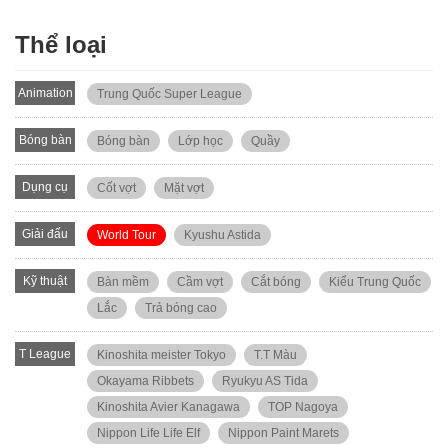
Thể loại
Animation
Trung Quốc Super League
Bóng bàn
Bóng bàn
Lớp học
Quầy
Dụng cụ
Cốt vợt
Mặt vợt
Giải đấu
World Tour
Kyushu Astida
Kỹ thuật
Bàn mềm
Cầm vợt
Cắt bóng
Kiểu Trung Quốc
Lắc
Trả bóng cao
T League
Kinoshita meister Tokyo
T.T Màu
Okayama Ribbets
Ryukyu AS Tida
Kinoshita Avier Kanagawa
TOP Nagoya
Nippon Life Life Elf
Nippon Paint Marets