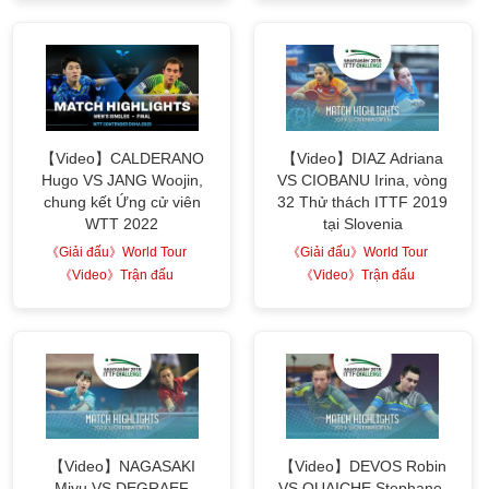
【Video】CALDERANO
【Video】DIAZ Adriana
Hugo VS JANG Woojin,
VS CIOBANU Irina, vòng
chung kết Ứng cử viên
32 Thử thách ITTF 2019
WTT 2022
tại Slovenia
《Giải đấu》World Tour
《Giải đấu》World Tour
《Video》Trận đấu
《Video》Trận đấu
【Video】NAGASAKI
【Video】DEVOS Robin
Miyu VS DEGRAEF
VS OUAICHE Stephane,