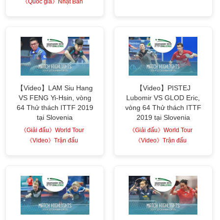
《Quốc gia》Nhật Bản
【Video】LAM Siu Hang
【Video】PISTEJ
VS FENG Yi-Hsin, vòng
Lubomir VS GLOD Eric,
64 Thử thách ITTF 2019
vòng 64 Thử thách ITTF
tại Slovenia
2019 tại Slovenia
《Giải đấu》World Tour
《Giải đấu》World Tour
《Video》Trận đấu
《Video》Trận đấu