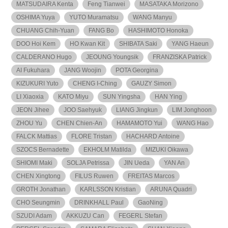
MATSUDAIRA Kenta
Feng Tianwei
MASATAKA Morizono
OSHIMA Yuya
YUTO Muramatsu
WANG Manyu
CHUANG Chih-Yuan
FANG Bo
HASHIMOTO Honoka
DOO Hoi Kem
HO Kwan Kit
SHIBATA Saki
YANG Haeun
CALDERANO Hugo
JEOUNG Youngsik
FRANZISKA Patrick
AI Fukuhara
JANG Woojin
POTA Georgina
KIZUKURI Yuto
CHENG I-Ching
GAUZY Simon
LI Xiaoxia
KATO Miyu
SUN Yingsha
HAN Ying
JEON Jihee
JOO Saehyuk
LIANG Jingkun
LIM Jonghoon
ZHOU Yu
CHEN Chien-An
HAMAMOTO Yui
WANG Hao
FALCK Mattias
FLORE Tristan
HACHARD Antoine
SZOCS Bernadette
EKHOLM Matilda
MIZUKI Oikawa
SHIOMI Maki
SOLJA Petrissa
JIN Ueda
YAN An
CHEN Xingtong
FILUS Ruwen
FREITAS Marcos
GROTH Jonathan
KARLSSON Kristian
ARUNA Quadri
CHO Seungmin
DRINKHALL Paul
GaoNing
SZUDI Adam
AKKUZU Can
FEGERL Stefan