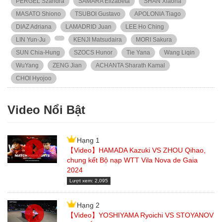
PERGEL Szandra
SAMARA Elizabeta
SHAN Xiaona
MASATO Shiono
TSUBOI Gustavo
APOLONIA Tiago
DIAZ Adriana
LAMADRID Juan
LEE Ho Ching
LIN Yun-Ju
KENJI Matsudaira
MORI Sakura
SUN Chia-Hung
SZOCS Hunor
Tie Yana
Wang Liqin
WuYang
ZENG Jian
ACHANTA Sharath Kamal
CHOI Hyojoo
Video Nổi Bật
Hạng 1
【Video】HAMADA Kazuki VS ZHOU Qihao,
chung kết Bộ nạp WTT Vila Nova de Gaia
2024
Lượt xem: 2,095
Hạng 2
【Video】YOSHIYAMA Ryoichi VS STOYANOV