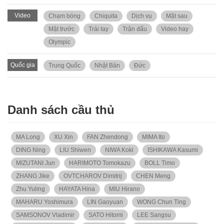
Video
Chạm bóng
Chiquita
Dịch vụ
Mặt sau
Mặt trước
Trái tay
Trận đấu
Video hay
Olympic
Quốc gia
Trung Quốc
Nhật Bản
Đức
Danh sách cầu thủ
MA Long
XU Xin
FAN Zhendong
MIMA Ito
DING Ning
LIU Shiwen
NIWA Koki
ISHIKAWA Kasumi
MIZUTANI Jun
HARIMOTO Tomokazu
BOLL Timo
ZHANG Jike
OVTCHAROV Dimitrij
CHEN Meng
Zhu Yuling
HAYATA Hina
MIU Hirano
MAHARU Yoshimura
LIN Gaoyuan
WONG Chun Ting
SAMSONOV Vladimir
SATO Hitomi
LEE Sangsu