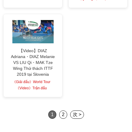
【Video】DIAZ
Adriana・DIAZ Melanie
VS LIU Qi・MAK Tze
Wing Thử thách ITTF
2019 tại Slovenia
《Giải đấu》World Tour
《Video》Trận đấu
1
2
次 >