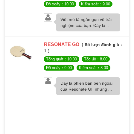
Độ xoáy：10.00
Kiểm soát：9.00
Viết mô tả ngắn gọn về trải
nghiệm của bạn. Đây là...
RESONATE GO
（ Số lượt đánh giá：
1 ）
Tổng quát：10.00
Tốc độ：8.00
Độ xoáy：9.00
Kiểm soát：8.00
Đây là phiên bản bên ngoài
của Resonate GI, nhưng ...