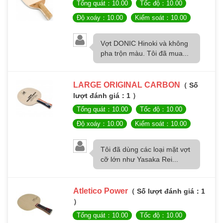
Tổng quát：10.00
Tốc độ：10.00
Độ xoáy：10.00
Kiểm soát：10.00
Vợt DONIC Hinoki và không
pha trộn màu. Tôi đã mua...
LARGE ORIGINAL CARBON
（ Số
lượt đánh giá：1 ）
Tổng quát：10.00
Tốc độ：10.00
Độ xoáy：10.00
Kiểm soát：10.00
Tôi đã dùng các loại mặt vợt
cỡ lớn như Yasaka Rei...
Atletico Power
（ Số lượt đánh giá：1
）
Tổng quát：10.00
Tốc độ：10.00