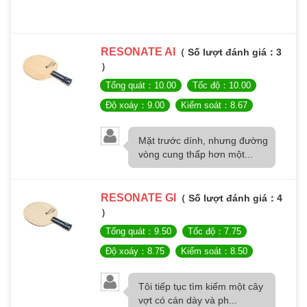
RESONATE AI
（ Số lượt đánh giá：3
）
Tổng quát：10.00
Tốc độ：10.00
Độ xoáy：9.00
Kiểm soát：8.67
Mặt trước dính, nhưng đường
vòng cung thấp hơn một...
RESONATE GI
（ Số lượt đánh giá：4
）
Tổng quát：9.50
Tốc độ：7.75
Độ xoáy：8.75
Kiểm soát：8.50
Tôi tiếp tục tìm kiếm một cây
vợt có cán dày và ph...