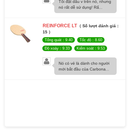
Tôi đặt dấu v trên nó, nhưng
nó rất dễ sử dụng! Rấ...
REINFORCE LT
（ Số lượt đánh giá：
15 ）
Tổng quát：9.40
Tốc độ：8.60
Độ xoáy：9.33
Kiểm soát：9.53
Nó có vẻ là dành cho người
mới bắt đầu của Carbona...