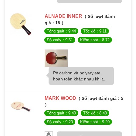
ALNADE INNER
（ Số lượt đánh
giá：18 ）
Tổng quát：9.44
Tốc độ：9.11
Độ xoáy：9.61
Kiểm soát：8.72
PA carbon và polyarylate
hoàn toàn khác nhau khi t...
MARK WOOD
（ Số lượt đánh giá：5
）
Tổng quát：9.40
Tốc độ：8.40
Độ xoáy：9.20
Kiểm soát：9.20