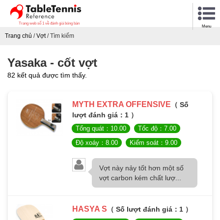
Trang web số 1 về đánh giá bóng bàn
Menu
Trang chủ
/
Vợt
/
Tìm kiếm
Yasaka - cốt vợt
82 kết quả được tìm thấy.
MYTH EXTRA OFFENSIVE
（ Số
lượt đánh giá：1 ）
Tổng quát：10.00
Tốc độ：7.00
Độ xoáy：8.00
Kiểm soát：9.00
Vợt này nảy tốt hơn một số
vợt carbon kém chất lượ...
HASYA S
（ Số lượt đánh giá：1 ）