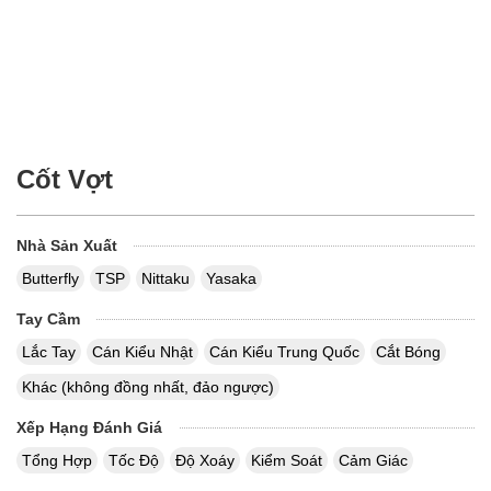
Cốt Vợt
Nhà Sản Xuất
Butterfly
TSP
Nittaku
Yasaka
Tay Cầm
Lắc Tay
Cán Kiểu Nhật
Cán Kiểu Trung Quốc
Cắt Bóng
Khác (không đồng nhất, đảo ngược)
Xếp Hạng Đánh Giá
Tổng Hợp
Tốc Độ
Độ Xoáy
Kiểm Soát
Cảm Giác