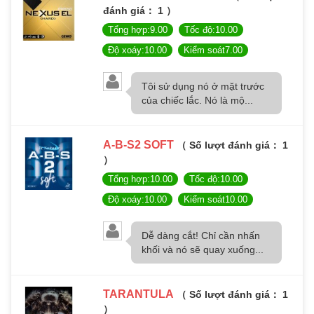
đánh giá： 1 ）
Tổng hợp:9.00
Tốc độ:10.00
Độ xoáy:10.00
Kiểm soát7.00
Tôi sử dụng nó ở mặt trước
của chiếc lắc. Nó là mộ...
A-B-S2 SOFT
（ Số lượt đánh giá： 1
）
Tổng hợp:10.00
Tốc độ:10.00
Độ xoáy:10.00
Kiểm soát10.00
Dễ dàng cắt! Chỉ cần nhấn
khối và nó sẽ quay xuống...
TARANTULA
（ Số lượt đánh giá： 1
）