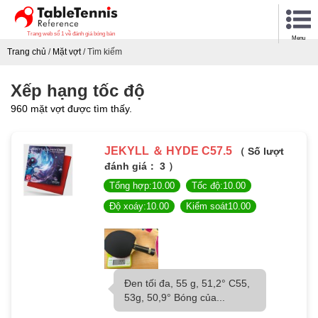
Trang web số 1 về đánh giá bóng bàn
Menu
Trang chủ
/
Mặt vợt
/
Tìm kiếm
Xếp hạng tốc độ
960 mặt vợt được tìm thấy.
JEKYLL ＆ HYDE C57.5
（ Số lượt
đánh giá： 3 ）
Tổng hợp:10.00
Tốc độ:10.00
Độ xoáy:10.00
Kiểm soát10.00
Đen tối đa, 55 g, 51,2° C55,
53g, 50,9° Bóng của...