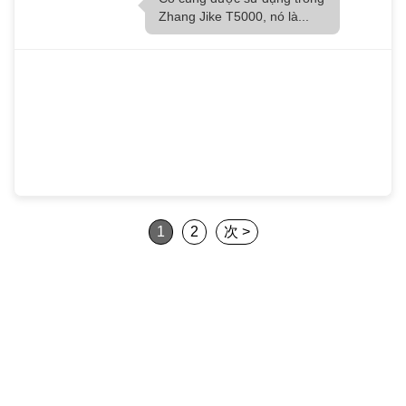
Zhang Jike T5000, nó là...
1
2
次 >