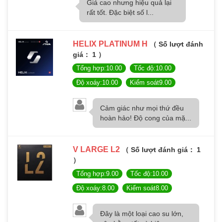
Giá cao nhưng hiệu quả lại
rất tốt. Đặc biệt số l...
HELIX PLATINUM H
（ Số lượt đánh
giá： 1 ）
Tổng hợp:10.00
Tốc độ:10.00
Độ xoáy:10.00
Kiểm soát9.00
Cảm giác như mọi thứ đều
hoàn hảo! Độ cong của mặ...
V LARGE L2
（ Số lượt đánh giá： 1
）
Tổng hợp:9.00
Tốc độ:10.00
Độ xoáy:8.00
Kiểm soát8.00
Đây là một loại cao su lớn,