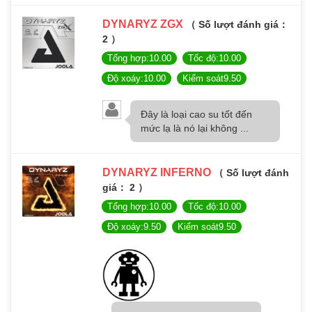
DYNARYZ ZGX
（ Số lượt đánh giá：
2 ）
Tổng hợp:10.00
Tốc độ:10.00
Độ xoáy:10.00
Kiểm soát9.50
Đây là loại cao su tốt đến
mức lạ là nó lại không ...
DYNARYZ INFERNO
（ Số lượt đánh
giá： 2 ）
Tổng hợp:10.00
Tốc độ:10.00
Độ xoáy:9.50
Kiểm soát9.50