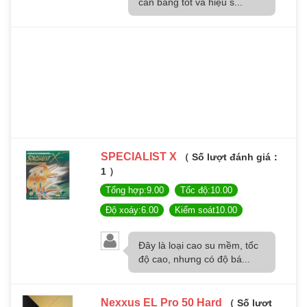
cân bằng tốt và hiệu s...
SPECIALIST X
（ Số lượt đánh giá：
1 ）
Tổng hợp:9.00
Tốc độ:10.00
Độ xoáy:6.00
Kiểm soát10.00
Đây là loại cao su mềm, tốc
độ cao, nhưng có độ bá...
Nexxus EL Pro 50 Hard
（ Số lượt