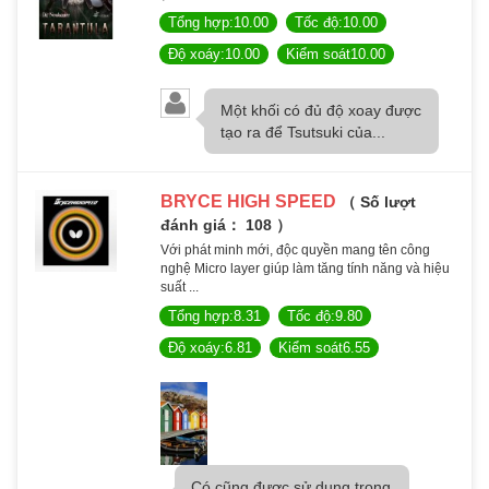
Tổng hợp:10.00
Tốc độ:10.00
Độ xoáy:10.00
Kiểm soát10.00
Một khối có đủ độ xoay được
tạo ra để Tsutsuki của...
BRYCE HIGH SPEED
（ Số lượt
đánh giá： 108 ）
Với phát minh mới, độc quyền mang tên công
nghệ Micro layer giúp làm tăng tính năng và hiệu
suất ...
Tổng hợp:8.31
Tốc độ:9.80
Độ xoáy:6.81
Kiểm soát6.55
Có cũng được sử dụng trong