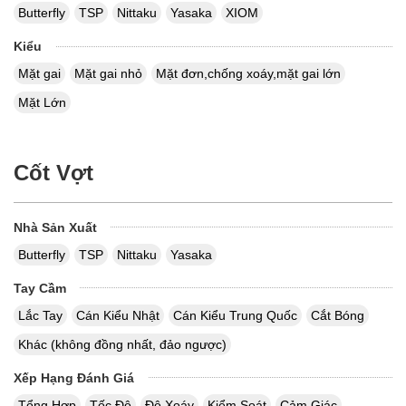
Butterfly
TSP
Nittaku
Yasaka
XIOM
Kiểu
Mặt gai
Mặt gai nhỏ
Mặt đơn,chống xoáy,mặt gai lớn
Mặt Lớn
Cốt Vợt
Nhà Sản Xuất
Butterfly
TSP
Nittaku
Yasaka
Tay Cầm
Lắc Tay
Cán Kiểu Nhật
Cán Kiểu Trung Quốc
Cắt Bóng
Khác (không đồng nhất, đảo ngược)
Xếp Hạng Đánh Giá
Tổng Hợp
Tốc Độ
Độ Xoáy
Kiểm Soát
Cảm Giác