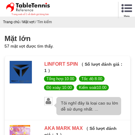
Trang web số 1 về đánh giá bóng bàn
Menu
Trang chủ
/
Mặt vợt
/
Tìm kiếm
Mặt lớn
57 mặt vợt được tìm thấy.
LINFORT SPIN
（ Số lượt đánh giá：
1 ）
Tổng hợp:10.00
Tốc độ:8.00
Độ xoáy:10.00
Kiểm soát10.00
Tôi nghĩ đây là loại cao su lớn
dễ sử dụng nhất. ...
AKA MARK MAX
（ Số lượt đánh
giá： 1 ）