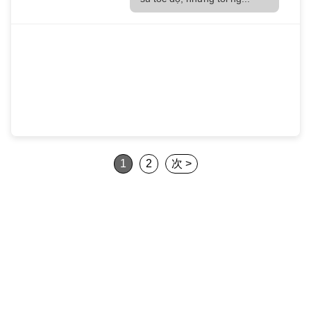
1
2
次 >