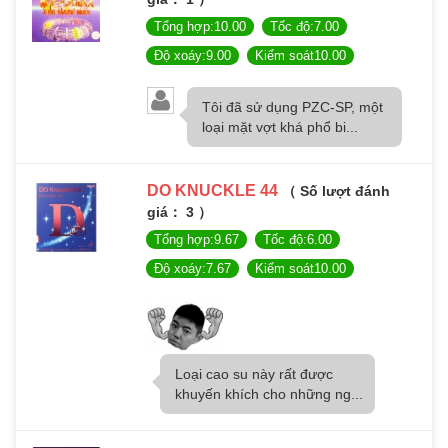
Tổng hợp:10.00
Tốc độ:7.00
Độ xoáy:9.00
Kiểm soát10.00
Tôi đã sử dụng PZC-SP, một
loại mặt vợt khá phổ bi...
DO KNUCKLE 44
（ Số lượt đánh
giá： 3 ）
Tổng hợp:9.67
Tốc độ:6.00
Độ xoáy:7.67
Kiểm soát10.00
Loại cao su này rất được
khuyến khích cho những ng...