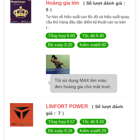
Hoàng gia lớn
（ Số lượt đánh giá：
5 ）
Tự hào về hiệu suất cao tốc độ và hiệu suất quay,
cầu thủ hàng đầu đặc điểm kỹ thuật cao su bàn
t...
Tổng hợp:9.60
Tốc độ:9.40
Độ xoáy:9.20
Kiểm soát9.00
Tôi sử dụng MAX lớn màu
đen hoàng gia cho mặt trướ...
LINFORT POWER
（ Số lượt đánh
giá： 7 ）
Tổng hợp:9.57
Tốc độ:9.43
Độ xoáy:9.29
Kiểm soát9.29