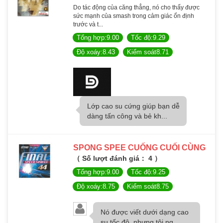
Do tác động của căng thẳng, nó cho thấy được
sức mạnh của smash trong cảm giác ổn định
trước và t...
Tổng hợp:9.00
Tốc độ:9.29
Độ xoáy:8.43
Kiểm soát8.71
Lớp cao su cứng giúp bạn dễ
dàng tấn công và bẻ kh...
SPONG SPEE CUỐNG CUỐI CÙNG
（ Số lượt đánh giá： 4 ）
Tổng hợp:9.00
Tốc độ:9.25
Độ xoáy:8.75
Kiểm soát8.75
Nó được viết dưới dạng cao
su tốc độ, nhưng tôi ng...