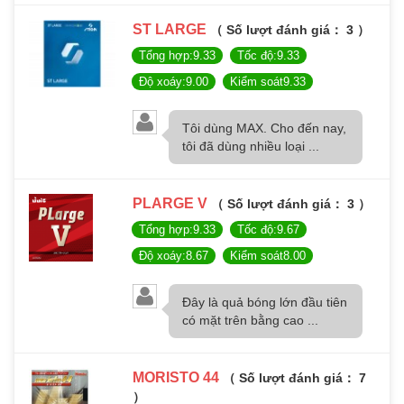
ST LARGE
（ Số lượt đánh giá： 3 ）
Tổng hợp:9.33
Tốc độ:9.33
Độ xoáy:9.00
Kiểm soát9.33
Tôi dùng MAX. Cho đến nay,
tôi đã dùng nhiều loại ...
PLARGE V
（ Số lượt đánh giá： 3 ）
Tổng hợp:9.33
Tốc độ:9.67
Độ xoáy:8.67
Kiểm soát8.00
Đây là quả bóng lớn đầu tiên
có mặt trên bằng cao ...
MORISTO 44
（ Số lượt đánh giá： 7
）