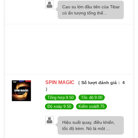
Cao su lớn đầu tiên của Tibar
có ấn tượng tổng thể...
SPIN MAGIC
（ Số lượt đánh giá： 4
）
Tổng hợp:9.50
Tốc độ:9.00
Độ xoáy:9.50
Kiểm soát8.75
Hiệu suất quay, điều khiển,
tốc độ kém. Nó là một ...