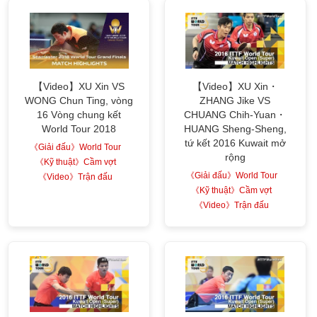
【Video】XU Xin VS
【Video】XU Xin・
WONG Chun Ting, vòng
ZHANG Jike VS
16 Vòng chung kết
CHUANG Chih-Yuan・
World Tour 2018
HUANG Sheng-Sheng,
tứ kết 2016 Kuwait mở
《Giải đấu》World Tour
rộng
《Kỹ thuật》Cầm vợt
《Giải đấu》World Tour
《Video》Trận đấu
《Kỹ thuật》Cầm vợt
《Video》Trận đấu