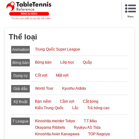
Menu
Tin tức mới nhất và các bài viết video
Thể loại
Trung Quốc Super League
Animation
Bóng bàn
Lớp học
Quầy
Bóng bàn
Cốt vợt
Mặt vợt
Dụng cụ
World Tour
Kyushu Astida
Giải đấu
Bàn mềm
Cầm vợt
Cắt bóng
Kỹ thuật
Kiểu Trung Quốc
Lắc
Trả bóng cao
Kinoshita meister Tokyo
T.T Màu
T League
Okayama Ribbets
Ryukyu AS Tida
Kinoshita Avier Kanagawa
TOP Nagoya