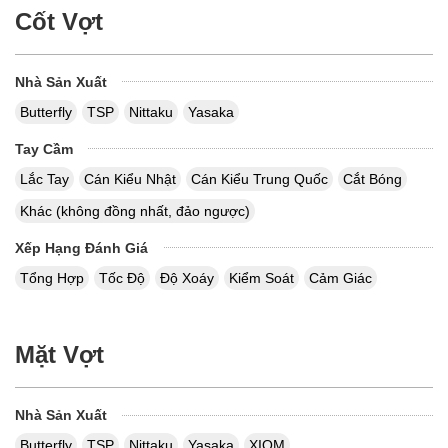
Cốt Vợt
Nhà Sản Xuất
Butterfly
TSP
Nittaku
Yasaka
Tay Cầm
Lắc Tay
Cán Kiểu Nhật
Cán Kiểu Trung Quốc
Cắt Bóng
Khác (không đồng nhất, đảo ngược)
Xếp Hạng Đánh Giá
Tổng Hợp
Tốc Độ
Độ Xoáy
Kiểm Soát
Cảm Giác
Mặt Vợt
Nhà Sản Xuất
Butterfly
TSP
Nittaku
Yasaka
XIOM