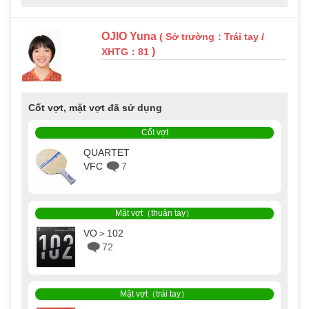
OJIO Yuna
( Sở trường：Trái tay /
)
XHTG：81
Cốt vợt, mặt vợt đã sử dụng
Cốt vợt
QUARTET
VFC
7
Mặt vợt（thuận tay）
VO＞102
72
Mặt vợt（trái tay）