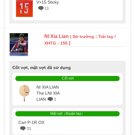
V>15 Sticky
11
NI Xia Lian
( Sở trường：Trái tay /
)
XHTG：155
Cốt vợt, mặt vợt đã sử dụng
Cốt vợt
NI XIA LIAN
The LNI XIA
LIAN
1
Mặt vợt（thuận tay）
Carl P-1R OX
31