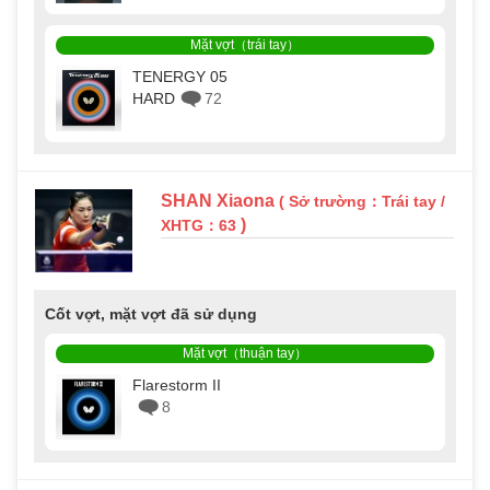
Mặt vợt（trái tay）
TENERGY 05
HARD
72
SHAN Xiaona
( Sở trường：Trái tay /
)
XHTG：63
Cốt vợt, mặt vợt đã sử dụng
Mặt vợt（thuận tay）
Flarestorm II
8