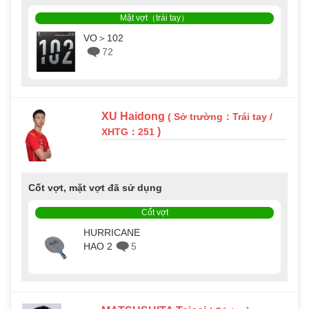
Mặt vợt（trái tay）
VO＞102
72
XU Haidong
( Sở trường：Trái tay /
)
XHTG：251
Cốt vợt, mặt vợt đã sử dụng
Cốt vợt
HURRICANE
HAO 2
5