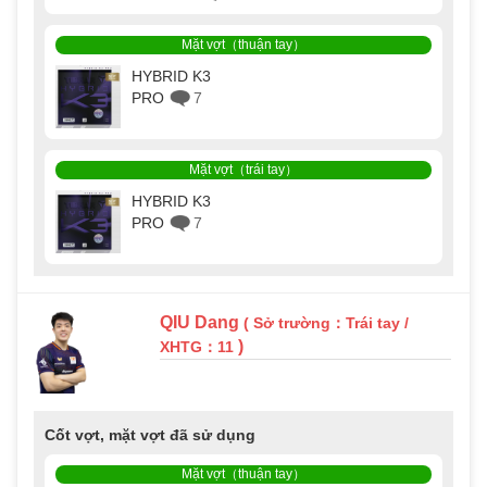
Mặt vợt（thuận tay）
HYBRID K3
PRO
7
Mặt vợt（trái tay）
HYBRID K3
PRO
7
QIU Dang
( Sở trường：Trái tay /
)
XHTG：11
Cốt vợt, mặt vợt đã sử dụng
Mặt vợt（thuận tay）