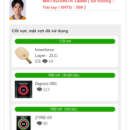
MATSUSHITA Taisei
( Sở trường：
)
Trái tay / XHTG：508
Cốt vợt, mặt vợt đã sử dụng
Cốt vợt
Innerforce
Layer · ZLC-
CS
19
Mặt vợt（thuận tay）
Dignics 09C
113
Mặt vợt（trái tay）
ZYRE-03
30