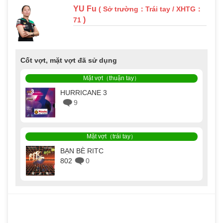
YU Fu
( Sở trường：Trái tay / XHTG：
)
71
Cốt vợt, mặt vợt đã sử dụng
Mặt vợt（thuận tay）
HURRICANE 3
9
Mặt vợt（trái tay）
BẠN BÈ RITC
802
0