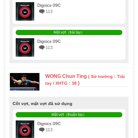
Dignics 09C
113
Mặt vợt（trái tay）
Dignics 09C
113
WONG Chun Ting
( Sở trường：Trái
)
tay / XHTG：38
Cốt vợt, mặt vợt đã sử dụng
Mặt vợt（thuận tay）
Dignics 09C
113