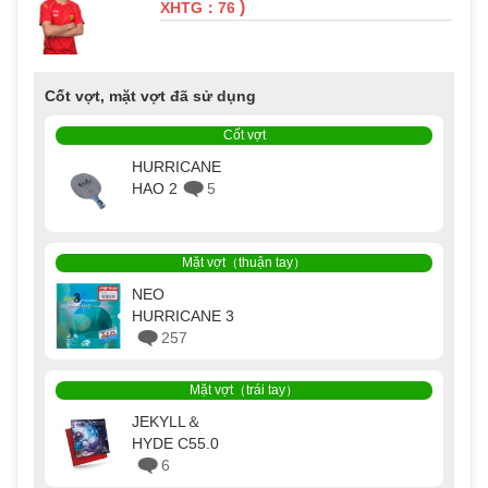
)
XHTG：76
Cốt vợt, mặt vợt đã sử dụng
Cốt vợt
HURRICANE
HAO 2
5
Mặt vợt（thuận tay）
NEO
HURRICANE 3
257
Mặt vợt（trái tay）
JEKYLL＆
HYDE C55.0
6