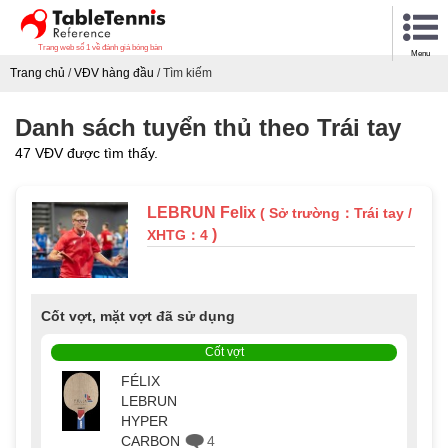
Trang web số 1 về đánh giá bóng bàn
Menu
Trang chủ
/
VĐV hàng đầu
/
Tìm kiếm
Danh sách tuyển thủ theo Trái tay
47 VĐV được tìm thấy.
LEBRUN Felix
( Sở trường：Trái tay /
)
XHTG：4
Cốt vợt, mặt vợt đã sử dụng
Cốt vợt
FÉLIX
LEBRUN
HYPER
CARBON
4