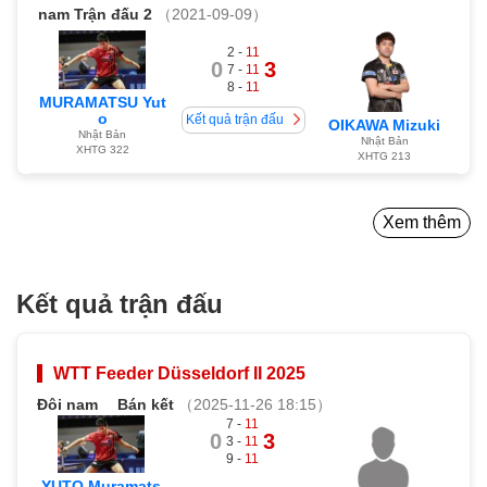
nam
Trận đấu 2
（2021-09-09）
2 -
11
0
3
7 -
11
8 -
11
MURAMATSU Yut
o
Kết quả trận đấu
OIKAWA Mizuki
Nhật Bản
Nhật Bản
XHTG 322
XHTG 213
Xem thêm
Kết quả trận đấu
WTT Feeder Düsseldorf II 2025
Đôi nam
Bán kết
（2025-11-26 18:15）
7 -
11
0
3
3 -
11
9 -
11
YUTO Muramats