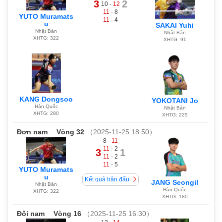
3
2
10 -
12
11
- 8
YUTO Muramats
11
- 4
u
SAKAI Yuhi
Nhật Bản
Nhật Bản
XHTG: 322
XHTG: 91
KANG Dongsoo
YOKOTANI Jo
Hàn Quốc
Nhật Bản
XHTG: 280
XHTG: 225
Đơn nam
Vòng 32
（2025-11-25 18:50）
8 -
11
11
- 2
3
1
11
- 2
11
- 5
YUTO Muramats
u
Kết quả trận đấu
JANG Seongil
Nhật Bản
Hàn Quốc
XHTG: 322
XHTG: 180
Đôi nam
Vòng 16
（2025-11-25 16:30）