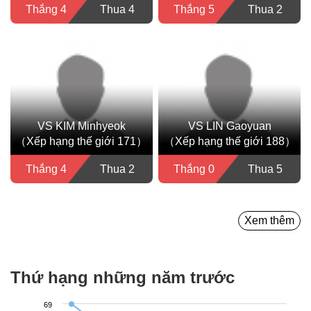
Thắng 4
Thua 4
Thắng 5
Thua 2
VS KIM Minhyeok
VS LIN Gaoyuan
（Xếp hạng thế giới 171）
（Xếp hạng thế giới 188）
Thắng 4
Thua 2
Thắng 0
Thua 5
Xem thêm
Thứ hạng những năm trước
69