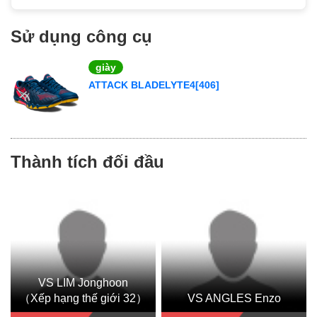
Sử dụng công cụ
giày
ATTACK BLADELYTE4[406]
Thành tích đối đầu
VS LIM Jonghoon
（Xếp hạng thế giới 32）
VS ANGLES Enzo