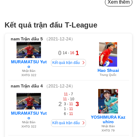
Xem thêm
Kết quả trận đấu T-League
nam
Trận đấu 5
（2021-12-24）
0
1
14 -
16
MURAMATSU Yut
Kết quả trận đấu
o
Hao Shuai
Nhật Bản
Trung Quốc
XHTG 322
nam
Trận đấu 4
（2021-12-24）
11
- 7
11
- 10
2
3
3 -
11
1 -
11
MURAMATSU Yut
6 -
11
YOSHIMURA Kaz
o
uhiro
Nhật Bản
Kết quả trận đấu
Nhật Bản
XHTG 322
XHTG 79