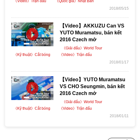
《Video》Trận đấu
《Quốc gia》Nhật Bản
2018/05/15
【Video】AKKUZU Can VS
YUTO Muramatsu, bán kết
2016 Czech mở
《Giải đấu》World Tour
《Kỹ thuật》Cắt bóng
《Video》Trận đấu
2018/01/17
【Video】YUTO Muramatsu
VS CHO Seungmin, bán kết
2016 Czech mở
《Giải đấu》World Tour
《Kỹ thuật》Cắt bóng
《Video》Trận đấu
2018/01/11