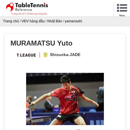
Trang web số 1 về đánh giá bóng bàn
Menu
Trang chủ
/
VĐV hàng đầu
/
Nhật Bản
/
yamanashi
MURAMATSU Yuto
Shizuoka-JADE