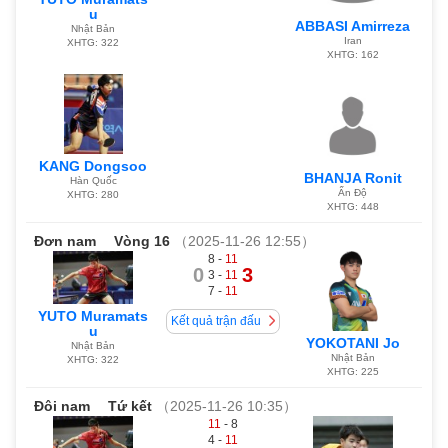
u
ABBASI Amirreza
Nhật Bản
Iran
XHTG: 322
XHTG: 162
KANG Dongsoo
BHANJA Ronit
Hàn Quốc
Ấn Độ
XHTG: 280
XHTG: 448
Đơn nam
Vòng 16
（2025-11-26 12:55）
8 -
11
0
3
3 -
11
7 -
11
YUTO Muramats
Kết quả trận đấu
u
YOKOTANI Jo
Nhật Bản
Nhật Bản
XHTG: 322
XHTG: 225
Đôi nam
Tứ kết
（2025-11-26 10:35）
11
- 8
4 -
11