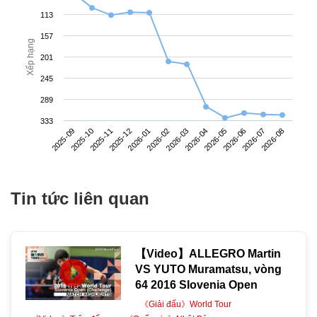
113
157
Xếp hạng
201
245
289
333
2025-09
2025-12
2026-03
2026-06
2025-11
2026-02
2026-05
2026-08
2025-10
2026-01
2026-04
2026-07
Tin tức liên quan
【Video】ALLEGRO Martin
VS YUTO Muramatsu, vòng
64 2016 Slovenia Open
《Giải đấu》World Tour