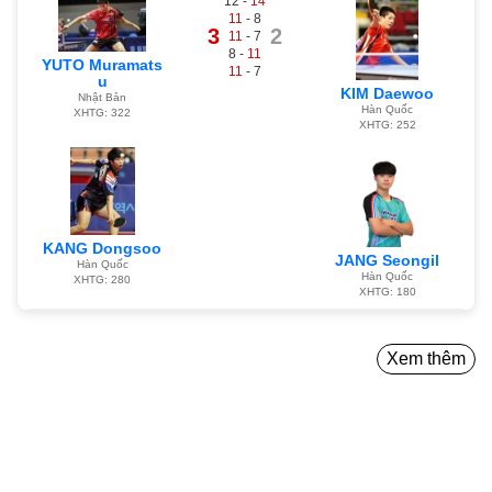
12 -
14
11
- 8
3
2
11
- 7
8 -
11
YUTO Muramats
11
- 7
u
KIM Daewoo
Nhật Bản
Hàn Quốc
XHTG: 322
XHTG: 252
KANG Dongsoo
JANG Seongil
Hàn Quốc
Hàn Quốc
XHTG: 280
XHTG: 180
Xem thêm