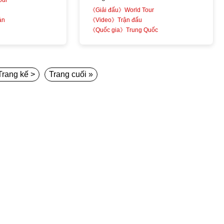
《Giải đấu》World Tour
ản
《Video》Trận đấu
《Quốc gia》Trung Quốc
Trang kế >
Trang cuối »