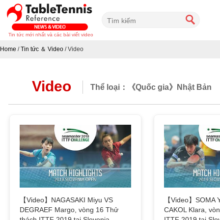
Tin tức mới nhất và các bài viết video
Home
/
Tin tức ＆ Video
/
Video
Video
Thể loại：《Quốc gia》Nhật Bản
【Video】NAGASAKI Miyu VS
【Video】SOMA Y
DEGRAEF Margo, vòng 16 Thử
CAKOL Klara, vòn
thách ITTF 2019 tại Slovenia
ITTF 2019 tại Slo