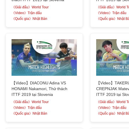
《Giải đấu》World Tour
《Giải đấu》World T
《Video》Trận đấu
《Video》Trận đấu
《Quốc gia》Nhật Bản
《Quốc gia》Nhật B
【Video】DIACONU Adina VS
【Video】TAKERU
HONAMI Nakamori, Thử thách
CREPNJAK Matevz
ITTF 2019 tại Slovenia
ITTF 2019 tại Slo
《Giải đấu》World Tour
《Giải đấu》World T
《Video》Trận đấu
《Video》Trận đấu
《Quốc gia》Nhật Bản
《Quốc gia》Nhật B