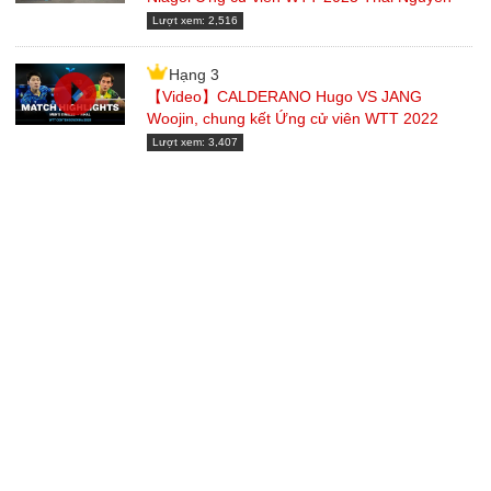
Lượt xem: 2,516
Hạng 3
【Video】CALDERANO Hugo VS JANG
Woojin, chung kết Ứng cử viên WTT 2022
Lượt xem: 3,407