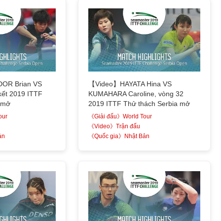
OR Brian VS
【Video】HAYATA Hina VS
kết 2019 ITTF
KUMAHARA Caroline, vòng 32
 mở
2019 ITTF Thử thách Serbia mở
our
《Giải đấu》World Tour
《Video》Trận đấu
ản
《Quốc gia》Nhật Bản