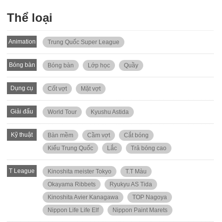
Thể loại
Animation
Trung Quốc Super League
Bóng bàn
Bóng bàn
Lớp học
Quầy
Dụng cụ
Cốt vợt
Mặt vợt
Giải đấu
World Tour
Kyushu Astida
Kỹ thuật
Bàn mềm
Cầm vợt
Cắt bóng
Kiểu Trung Quốc
Lắc
Trả bóng cao
T League
Kinoshita meister Tokyo
T.T Màu
Okayama Ribbets
Ryukyu AS Tida
Kinoshita Avier Kanagawa
TOP Nagoya
Nippon Life Life Elf
Nippon Paint Marets