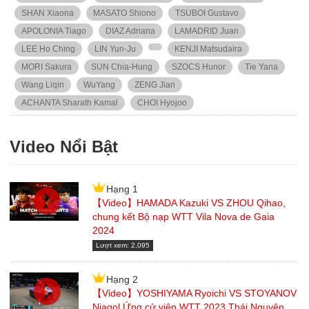
SHAN Xiaona
MASATO Shiono
TSUBOI Gustavo
APOLONIA Tiago
DIAZ Adriana
LAMADRID Juan
LEE Ho Ching
LIN Yun-Ju
KENJI Matsudaira
MORI Sakura
SUN Chia-Hung
SZOCS Hunor
Tie Yana
Wang Liqin
WuYang
ZENG Jian
ACHANTA Sharath Kamal
CHOI Hyojoo
Video Nổi Bật
Hạng 1
【Video】HAMADA Kazuki VS ZHOU Qihao,
chung kết Bộ nạp WTT Vila Nova de Gaia
2024
Lượt xem: 2,095
Hạng 2
【Video】YOSHIYAMA Ryoichi VS STOYANOV
Niagol Ứng cử viên WTT 2023 Thái Nguyên