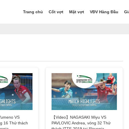
Trang chủ
Cốt vợt
Mặt vợt
VĐV Hàng Đầu
Gi
umeno VS
【Video】NAGASAKI Miyu VS
g 16 Thử thách
PAVLOVIC Andrea, vòng 32 Thử
venia
thách ITTF 2019 tại Slovenia