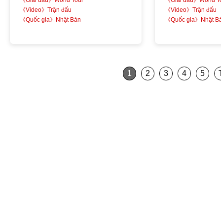
《Video》Trận đấu
《Video》Trận đấu
《Quốc gia》Nhật Bản
《Quốc gia》Nhật B
1
2
3
4
5