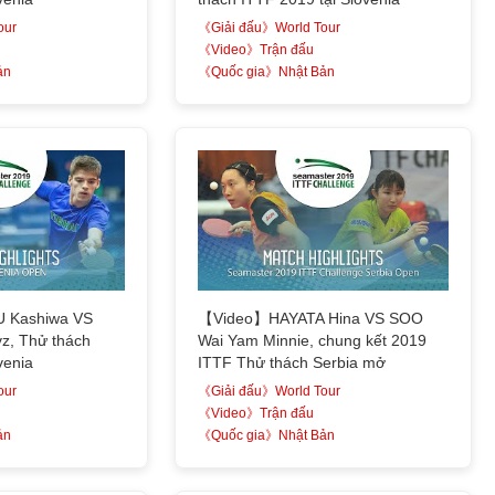
our
《Giải đấu》World Tour
《Video》Trận đấu
ản
《Quốc gia》Nhật Bản
 Kashiwa VS
【Video】HAYATA Hina VS SOO
, Thử thách
Wai Yam Minnie, chung kết 2019
venia
ITTF Thử thách Serbia mở
our
《Giải đấu》World Tour
《Video》Trận đấu
ản
《Quốc gia》Nhật Bản