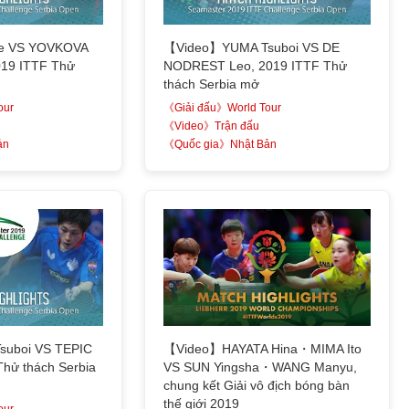
e VS YOVKOVA
【Video】YUMA Tsuboi VS DE
019 ITTF Thử
NODREST Leo, 2019 ITTF Thử
thách Serbia mở
our
《Giải đấu》World Tour
《Video》Trận đấu
ản
《Quốc gia》Nhật Bản
uboi VS TEPIC
【Video】HAYATA Hina・MIMA Ito
Thử thách Serbia
VS SUN Yingsha・WANG Manyu,
chung kết Giải vô địch bóng bàn
thế giới 2019
our