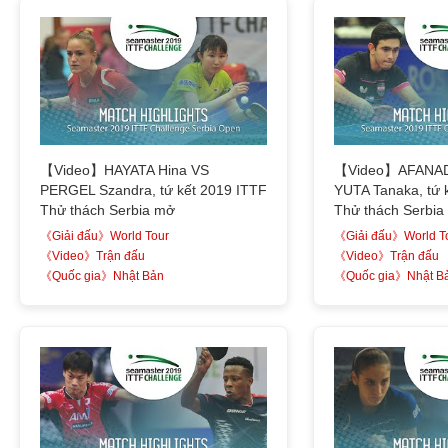
【Video】HAYATA Hina VS
【Video】AFANAD
PERGEL Szandra, tứ kết 2019 ITTF
YUTA Tanaka, tứ 
Thử thách Serbia mở
Thử thách Serbia
《Giải đấu》World Tour
《Giải đấu》World T
《Video》Trận đấu
《Video》Trận đấu
《Quốc gia》Nhật Bản
《Quốc gia》Nhật B