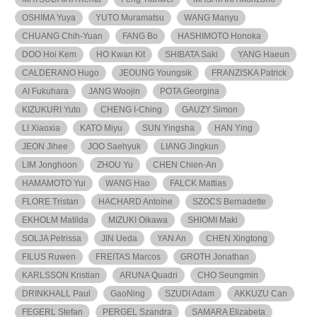
OSHIMA Yuya
YUTO Muramatsu
WANG Manyu
CHUANG Chih-Yuan
FANG Bo
HASHIMOTO Honoka
DOO Hoi Kem
HO Kwan Kit
SHIBATA Saki
YANG Haeun
CALDERANO Hugo
JEOUNG Youngsik
FRANZISKA Patrick
AI Fukuhara
JANG Woojin
POTA Georgina
KIZUKURI Yuto
CHENG I-Ching
GAUZY Simon
LI Xiaoxia
KATO Miyu
SUN Yingsha
HAN Ying
JEON Jihee
JOO Saehyuk
LIANG Jingkun
LIM Jonghoon
ZHOU Yu
CHEN Chien-An
HAMAMOTO Yui
WANG Hao
FALCK Mattias
FLORE Tristan
HACHARD Antoine
SZOCS Bernadette
EKHOLM Matilda
MIZUKI Oikawa
SHIOMI Maki
SOLJA Petrissa
JIN Ueda
YAN An
CHEN Xingtong
FILUS Ruwen
FREITAS Marcos
GROTH Jonathan
KARLSSON Kristian
ARUNA Quadri
CHO Seungmin
DRINKHALL Paul
GaoNing
SZUDI Adam
AKKUZU Can
FEGERL Stefan
PERGEL Szandra
SAMARA Elizabeta