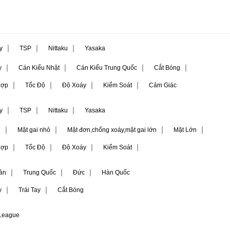
｜
｜
｜
ly
TSP
Nittaku
Yasaka
｜
｜
｜
｜
y
Cán Kiểu Nhật
Cán Kiểu Trung Quốc
Cắt Bóng
｜
｜
｜
｜
Hợp
Tốc Độ
Độ Xoáy
Kiểm Soát
Cảm Giác
｜
｜
｜
ly
TSP
Nittaku
Yasaka
｜
｜
｜
｜
i
Mặt gai nhỏ
Mặt đơn,chống xoáy,mặt gai lớn
Mặt Lớn
｜
｜
｜
｜
Hợp
Tốc Độ
Độ Xoáy
Kiểm Soát
｜
｜
｜
ản
Trung Quốc
Đức
Hàn Quốc
｜
｜
y
Trái Tay
Cắt Bóng
-League