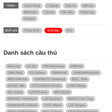
Video
Chạm bóng
Chiquita
Dịch vụ
Mặt sau
Mặt trước
Trái tay
Trận đấu
Video hay
Olympic
Quốc gia
Trung Quốc
Nhật Bản
Đức
Danh sách cầu thủ
MA Long
XU Xin
FAN Zhendong
MIMA Ito
DING Ning
LIU Shiwen
NIWA Koki
ISHIKAWA Kasumi
MIZUTANI Jun
HARIMOTO Tomokazu
BOLL Timo
ZHANG Jike
OVTCHAROV Dimitrij
CHEN Meng
Zhu Yuling
HAYATA Hina
MIU Hirano
MAHARU Yoshimura
LIN Gaoyuan
WONG Chun Ting
SAMSONOV Vladimir
SATO Hitomi
LEE Sangsu
MATSUDAIRA Kenta
Feng Tianwei
MASATAKA Morizono