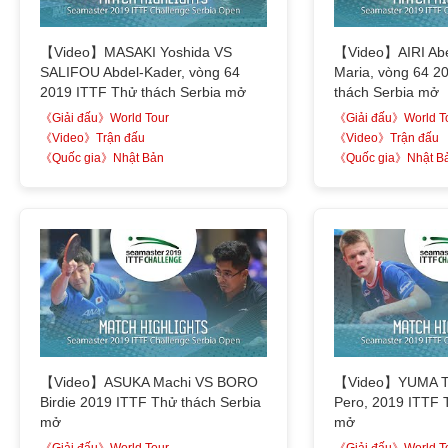
【Video】MASAKI Yoshida VS
【Video】AIRI Ab
SALIFOU Abdel-Kader, vòng 64
Maria, vòng 64 2
2019 ITTF Thử thách Serbia mở
thách Serbia mở
《Giải đấu》World Tour
《Giải đấu》World T
《Video》Trận đấu
《Video》Trận đấu
《Quốc gia》Nhật Bản
《Quốc gia》Nhật B
【Video】ASUKA Machi VS BORO
【Video】YUMA Ts
Birdie 2019 ITTF Thử thách Serbia
Pero, 2019 ITTF 
mở
mở
《Giải đấu》World Tour
《Giải đấu》World T