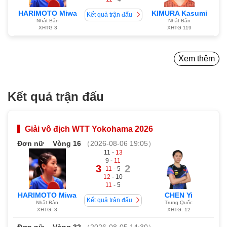
HARIMOTO Miwa
KIMURA Kasumi
Kết quả trận đấu
Nhật Bản
Nhật Bản
XHTG 3
XHTG 119
Xem thêm
Kết quả trận đấu
Giải vô địch WTT Yokohama 2026
Đơn nữ
Vòng 16
（2026-08-06 19:05）
11 -
13
9 -
11
3
2
11
- 5
12
- 10
11
- 5
HARIMOTO Miwa
CHEN Yi
Kết quả trận đấu
Nhật Bản
Trung Quốc
XHTG: 3
XHTG: 12
Đơn nữ
Vòng 32
（2026-08-05 14:30）