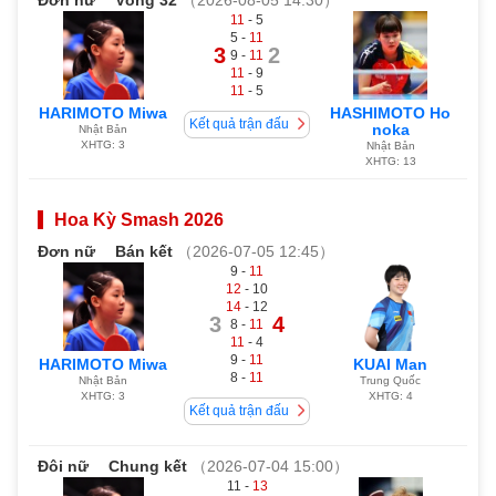
11
- 5
5 -
11
3
2
9 -
11
11
- 9
11
- 5
HARIMOTO Miwa
HASHIMOTO Ho
Kết quả trận đấu
noka
Nhật Bản
XHTG: 3
Nhật Bản
XHTG: 13
Hoa Kỳ Smash 2026
Đơn nữ
Bán kết
（2026-07-05 12:45）
9 -
11
12
- 10
14
- 12
3
4
8 -
11
11
- 4
9 -
11
HARIMOTO Miwa
KUAI Man
8 -
11
Nhật Bản
Trung Quốc
XHTG: 3
XHTG: 4
Kết quả trận đấu
Đôi nữ
Chung kết
（2026-07-04 15:00）
11 -
13