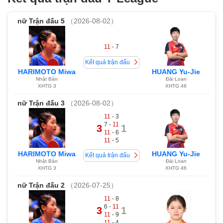
nữ
Trận đấu 5
（2026-08-02）
11
- 7
Kết quả trận đấu
HARIMOTO Miwa
HUANG Yu-Jie
Nhật Bản
Đài Loan
XHTG 3
XHTG 46
nữ
Trận đấu 3
（2026-08-02）
11
- 3
7 -
11
3
1
11
- 6
11
- 5
HARIMOTO Miwa
HUANG Yu-Jie
Kết quả trận đấu
Nhật Bản
Đài Loan
XHTG 3
XHTG 46
nữ
Trận đấu 2
（2026-07-25）
11
- 8
6 -
11
3
1
11
- 9
11
- 4