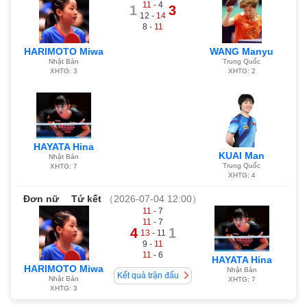
11
- 4
1
3
12 -
14
8 -
11
HARIMOTO Miwa
WANG Manyu
Nhật Bản
Trung Quốc
XHTG: 3
XHTG: 2
HAYATA Hina
KUAI Man
Nhật Bản
Trung Quốc
XHTG: 7
XHTG: 4
Đơn nữ
Tứ kết
（2026-07-04 12:00）
11
- 7
11
- 7
4
1
13
- 11
9 -
11
11
- 6
HAYATA Hina
HARIMOTO Miwa
Nhật Bản
Kết quả trận đấu
Nhật Bản
XHTG: 7
XHTG: 3