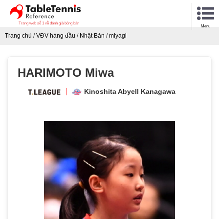
Trang web số 1 về đánh giá bóng bàn
Menu
Trang chủ
/
VĐV hàng đầu
/
Nhật Bản
/
miyagi
HARIMOTO Miwa
Kinoshita Abyell Kanagawa