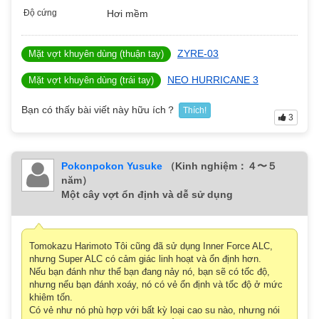
Độ cứng
Hơi mềm
ZYRE-03
Mặt vợt khuyên dùng (thuận tay)
NEO HURRICANE 3
Mặt vợt khuyên dùng (trái tay)
Bạn có thấy bài viết này hữu ích？
Thích!
3
Pokonpokon Yusuke
（Kinh nghiệm：４〜５
năm）
Một cây vợt ổn định và dễ sử dụng
Tomokazu Harimoto Tôi cũng đã sử dụng Inner Force ALC,
nhưng Super ALC có cảm giác linh hoạt và ổn định hơn.
Nếu bạn đánh như thể bạn đang nảy nó, bạn sẽ có tốc độ,
nhưng nếu bạn đánh xoáy, nó có vẻ ổn định và tốc độ ở mức
khiêm tốn.
Có vẻ như nó phù hợp với bất kỳ loại cao su nào, nhưng nói