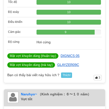
Tốc độ
10
Độ xoáy
10
Điều khiển
10
Cảm giác
9
Độ cứng
Hơi cứng
DIGNICS 05
Mặt vợt khuyên dùng (thuận tay)
GLAYZER09C
Mặt vợt khuyên dùng (trái tay)
Bạn có thấy bài viết này hữu ích？
Thích!
3
Naruhyo~
（Kinh nghiệm：６〜１０ năm）
Vợt tốt