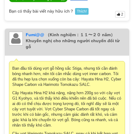
Bạn có thấy bài viết này hữu ích？
Thích!
2
Fumi@@
（Kinh nghiệm：１１〜２０ năm）
Khuyến nghị cho những người chuyển đổi từ
gỗ
Ban đầu tôi dùng vợt gỗ hồng sắc Stiga, nhưng tôi cần đánh
bóng nhanh hơn, nên tôi cân nhắc dùng vợt inner carbon. Tôi
đã thu hẹp lựa chọn xuống còn ba cây: Hayata Hina H2, Cyber
Shape Carbon và Harimoto Tomokazu SALC.
Cây Hayata Hina H2 khá nặng, nặng hơn 200g so với cây vợt
G1 Kyohyo, và tôi thấy khó điều khiển nên đã bỏ cuộc. Nếu có
ai đó có thể chịu được trọng lượng đó, tôi nghĩ đây sẽ là một
cây vợt tuyệt vời. Vợt Cyber Shape Carbon đã tốt ngay cả
trước khi có bản gốc, nhưng cảm giác đánh rất khó, và cảm
giác khá lạ khi chuyển từ vợt gỗ. Bóng cũng ra nhanh, và cá
nhân tôi thấy khó cầm.
Cây vợt Harimoto Tomokazu SALC, ngay cả khi kết hợp vợt