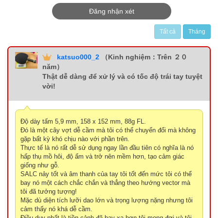
Đăng nhận xét
Tất cả
Tháng
katsuo000_2
（Kinh nghiệm：Trên ２０
năm）
Thật dễ dàng để xử lý và có tốc độ trái tay tuyệt
vời!
Độ dày tấm 5,9 mm, 158 x 152 mm, 88g FL.
Đó là một cây vợt dễ cầm mà tôi có thể chuyển đổi mà không
gặp bất kỳ khó chịu nào với phần trên.
Thực tế là nó rất dễ sử dụng ngay lần đầu tiên có nghĩa là nó
hấp thụ mồ hôi, độ ẩm và trở nên mềm hơn, tạo cảm giác
giống như gỗ.
SALC nảy tốt và âm thanh của tay tôi tốt đến mức tôi có thể
bay nó một cách chắc chắn và thẳng theo hướng vector mà
tôi đã tưởng tượng!
Mặc dù diện tích lưỡi dao lớn và trọng lượng nặng nhưng tôi
cảm thấy nó khá dễ cầm.
Điều duy nhất là tiền cảnh đã bay xa hơn tôi mong đợi và tôi