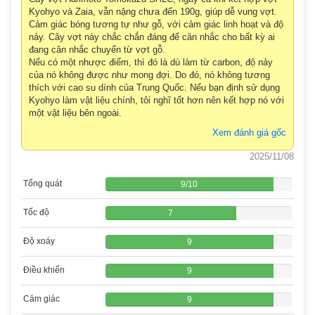
Kyohyo và Zaia, vẫn nặng chưa đến 190g, giúp dễ vung vợt.
Cảm giác bóng tương tự như gỗ, với cảm giác linh hoạt và độ
nảy. Cây vợt này chắc chắn đáng để cân nhắc cho bất kỳ ai
đang cân nhắc chuyển từ vợt gỗ.
Nếu có một nhược điểm, thì đó là dù làm từ carbon, độ nảy
của nó không được như mong đợi. Do đó, nó không tương
thích với cao su dính của Trung Quốc. Nếu bạn định sử dụng
Kyohyo làm vật liệu chính, tôi nghĩ tốt hơn nên kết hợp nó với
một vật liệu bên ngoài.
Xem đánh giá gốc
2025/11/08
Tổng quát
9
/
10
Tốc độ
7
Độ xoáy
9
Điều khiển
9
Cảm giác
9