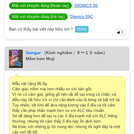
DIGNICS 05
Mặt vợt khuyên dùng (thuận tay)
Dignics 09C
Mặt vợt khuyên dùng (trái tay)
Bạn có thấy bài viết này hữu ích？
Thích!
3
Gengar
（Kinh nghiệm：６〜１０ năm）
Mềm hơn Muji
Mẫu vật nặng 86,9g.
Cảm giác mềm mại hơn nhiều so với bản gốc.
Vì nó có cảm giác giống gỗ nên rất dễ tạo vòng và chặn, và
điều này rất hữu ích vì chỉ cần đánh vào là bóng sẽ bật trở lại.
Tuy nhiên, rất khó để đưa năng lượng vào ổ đĩa và tôi cảm
thấy cần phải nhấn mạnh hơn so với ALC tiêu chuẩn.
Sẽ dễ dàng hơn để tạo ra các ổ đĩa mạnh mẽ với ALC thông
thường, nhưng tôi cảm thấy ổ đĩa này ổn định hơn.
Nó khác với những gì tôi mong đợi, nhưng tôi nghĩ đây là một
cây vợt rất tốt.