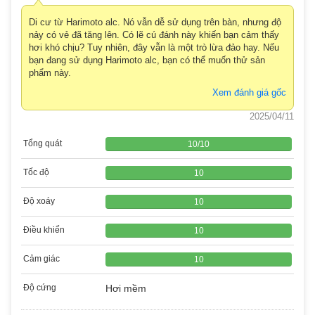
Di cư từ Harimoto alc. Nó vẫn dễ sử dụng trên bàn, nhưng độ
nảy có vẻ đã tăng lên. Có lẽ cú đánh này khiến bạn cảm thấy
hơi khó chịu? Tuy nhiên, đây vẫn là một trò lừa đảo hay. Nếu
bạn đang sử dụng Harimoto alc, bạn có thể muốn thử sản
phẩm này.
Xem đánh giá gốc
2025/04/11
Tổng quát
10
/
10
Tốc độ
10
Độ xoáy
10
Điều khiển
10
Cảm giác
10
Độ cứng
Hơi mềm