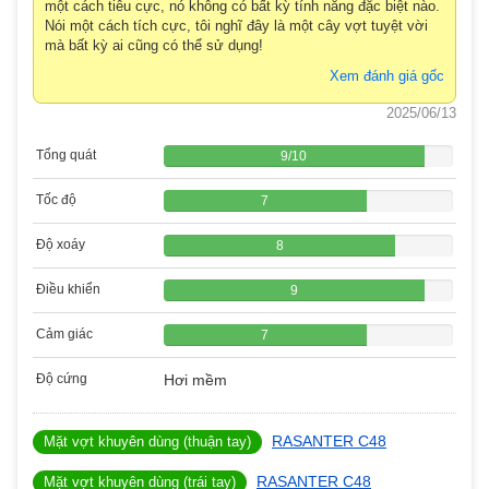
một cách tiêu cực, nó không có bất kỳ tính năng đặc biệt nào.
Nói một cách tích cực, tôi nghĩ đây là một cây vợt tuyệt vời
mà bất kỳ ai cũng có thể sử dụng!
Xem đánh giá gốc
2025/06/13
Tổng quát
9
/
10
Tốc độ
7
Độ xoáy
8
Điều khiển
9
Cảm giác
7
Độ cứng
Hơi mềm
RASANTER C48
Mặt vợt khuyên dùng (thuận tay)
RASANTER C48
Mặt vợt khuyên dùng (trái tay)