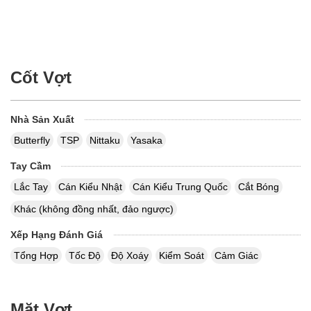
Cốt Vợt
Nhà Sản Xuất
Butterfly
TSP
Nittaku
Yasaka
Tay Cầm
Lắc Tay
Cán Kiểu Nhật
Cán Kiểu Trung Quốc
Cắt Bóng
Khác (không đồng nhất, đảo ngược)
Xếp Hạng Đánh Giá
Tổng Hợp
Tốc Độ
Độ Xoáy
Kiểm Soát
Cảm Giác
Mặt Vợt