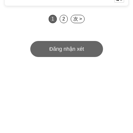
1
2
次 >
Đăng nhận xét