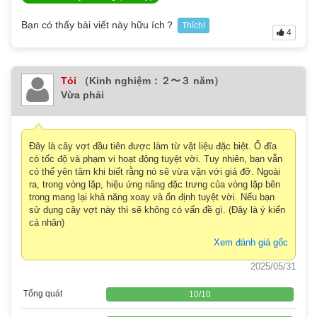
Bạn có thấy bài viết này hữu ích？
Thích!
4
Tỏi
（Kinh nghiệm：２〜３ năm）
Vừa phải
Đây là cây vợt đầu tiên được làm từ vật liệu đặc biệt. Ổ đĩa
có tốc độ và phạm vi hoạt động tuyệt vời. Tuy nhiên, bạn vẫn
có thể yên tâm khi biết rằng nó sẽ vừa vặn với giá đỡ. Ngoài
ra, trong vòng lặp, hiệu ứng nâng đặc trưng của vòng lặp bên
trong mang lại khả năng xoay và ổn định tuyệt vời. Nếu bạn
sử dụng cây vợt này thì sẽ không có vấn đề gì. (Đây là ý kiến
cá nhân)
Xem đánh giá gốc
2025/05/31
Tổng quát
10
/
10