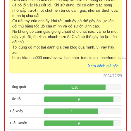
đã bỏ lỡ vật liệu cốt lõi. Khi sử dụng, tôi có cảm giác bóng
như sắp trượt một chút nên tôi có cảm giác như sở thích của
mình bị chia cắt.
Cú trái tay của anh ấy khá tốt, anh ấy có thể gây áp lực lên
đối thủ bằng tốc độ của mình và có sự ổn định cao.
Nó không có cảm giác giống chuột chù chút nào, và nó là một
cây vợt tốt, ổn định, nhanh hơn ALC và có thể gây áp lực lên
đối thủ.
Tôi cũng có một bài đánh giá trên blog của mình, vì vậy hãy
xem.
https://katsuo000.com/review_harimoto_tomokazu_innerforce_salc/
Xem đánh giá gốc
2024/12/29
Tổng quát
8
/
10
Tốc độ
9
Độ xoáy
7
Điều khiển
9