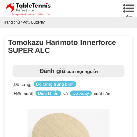
Trang web số 1 về đánh giá bóng bàn
Menu
Trang chủ
/
Vợt
/
Butterfly
Tomokazu Harimoto Innerforce
SUPER ALC
Đánh giá
của mọi người
[Độ cứng]
Độ cứng trung bình
[Hiệu suất]
Điều khiển
và
Độ Xoáy
xuất sắc.