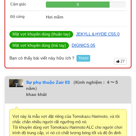
Cảm giác
8
Độ cứng
Hơi mềm
JEKYLL＆HYDE C55.0
Mặt vợt khuyên dùng (thuận tay)
DIGNICS 05
Mặt vợt khuyên dùng (trái tay)
Bạn có thấy bài viết này hữu ích？
Thích!
27
Sự phụ thuộc Zair 03
（Kinh nghiệm：４〜５
năm）
khao khát
Vợt này là mẫu vợt đặt riêng của Tomokazu Harimoto, và tôi
chắc chắn nhiều người rất ngưỡng mộ nó.
Tôi khuyên dùng vợt Tomokazu Harimoto ALC cho người chơi
trình độ trung cấp, vì nó có chất lượng bóng tốt và độ ổn định