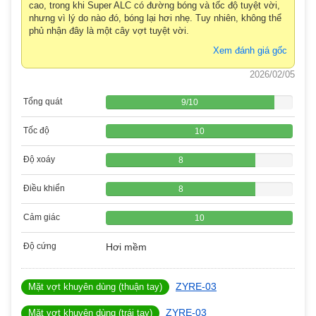
cao, trong khi Super ALC có đường bóng và tốc độ tuyệt vời,
nhưng vì lý do nào đó, bóng lại hơi nhẹ. Tuy nhiên, không thể
phủ nhận đây là một cây vợt tuyệt vời.
Xem đánh giá gốc
2026/02/05
Tổng quát
9
/
10
Tốc độ
10
Độ xoáy
8
Điều khiển
8
Cảm giác
10
Độ cứng
Hơi mềm
ZYRE-03
Mặt vợt khuyên dùng (thuận tay)
ZYRE-03
Mặt vợt khuyên dùng (trái tay)