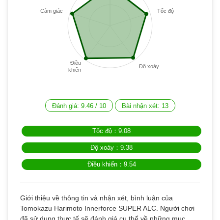
Cảm giác
Tốc độ
Điều
Độ xoáy
khiển
Đánh giá:
9.46
/
10
Bài nhận xét:
13
Tốc độ：9.08
Độ xoáy：9.38
Điều khiển：9.54
Giới thiệu về thông tin và nhận xét, bình luận của
Tomokazu Harimoto Innerforce SUPER ALC. Người chơi
đã sử dụng thực tế sẽ đánh giá cụ thể về những mục