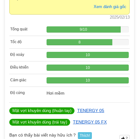
Xem đánh giá gốc
2025/02/13
Tổng quát
9
/
10
Tốc độ
8
Độ xoáy
10
Điều khiển
10
Cảm giác
10
Độ cứng
Hơi mềm
TENERGY 05
Mặt vợt khuyên dùng (thuận tay)
TENERGY 05 FX
Mặt vợt khuyên dùng (trái tay)
Bạn có thấy bài viết này hữu ích？
Thích!
2