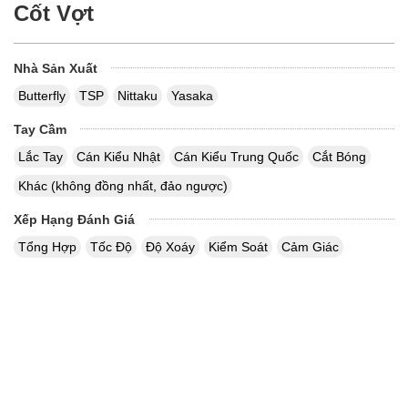
Cốt Vợt
Nhà Sản Xuất
Butterfly
TSP
Nittaku
Yasaka
Tay Cầm
Lắc Tay
Cán Kiểu Nhật
Cán Kiểu Trung Quốc
Cắt Bóng
Khác (không đồng nhất, đảo ngược)
Xếp Hạng Đánh Giá
Tổng Hợp
Tốc Độ
Độ Xoáy
Kiểm Soát
Cảm Giác