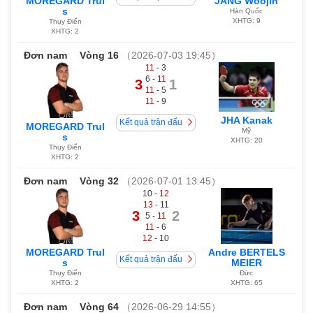
MOREGARD Trul
JANG Woojin
s
Hàn Quốc
XHTG: 9
Thụy Điển
XHTG: 2
Đơn nam
Vòng 16
（2026-07-03 19:45）
11
- 3
6 -
11
3
1
11
- 5
11
- 9
JHA Kanak
Kết quả trận đấu
MOREGARD Trul
Mỹ
s
XHTG: 20
Thụy Điển
XHTG: 2
Đơn nam
Vòng 32
（2026-07-01 13:45）
10 -
12
13
- 11
3
2
5 -
11
11
- 6
12
- 10
MOREGARD Trul
Andre BERTELS
Kết quả trận đấu
s
MEIER
Thụy Điển
Đức
XHTG: 2
XHTG: 65
Đơn nam
Vòng 64
（2026-06-29 14:55）