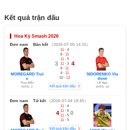
Kết quả trận đấu
Hoa Kỳ Smash 2026
Đơn nam
Bán kết
（2026-07-05 14:15）
11
- 4
8 -
11
11
- 5
3
4
11
- 3
9 -
11
4 -
11
MOREGARD Trul
SIDORENKO Vla
10 -
12
s
dimir
Thụy Điển
LB Nga
Kết quả trận đấu
XHTG: 2
XHTG: 16
Đơn nam
Tứ kết
（2026-07-04 18:45）
11
- 4
11
- 6
4
0
11
- 5
11
- 5
Kết quả trận đấu