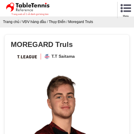
Trang web số 1 về đánh giá bóng bàn
Menu
Trang chủ
/
VĐV hàng đầu
/
Thụy Điển
/
Moregard Truls
MOREGARD Truls
T.T Saitama