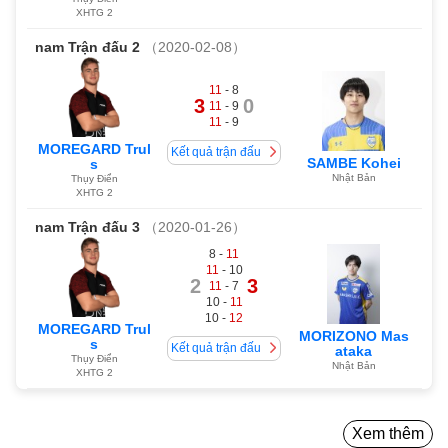
XHTG 2
nam
Trận đấu 2
（2020-02-08）
11
- 8
3
0
11
- 9
11
- 9
MOREGARD Trul
Kết quả trận đấu
SAMBE Kohei
s
Nhật Bản
Thụy Điển
XHTG 2
nam
Trận đấu 3
（2020-01-26）
8 -
11
11
- 10
2
3
11
- 7
10 -
11
10 -
12
MOREGARD Trul
MORIZONO Mas
s
Kết quả trận đấu
ataka
Thụy Điển
Nhật Bản
XHTG 2
Xem thêm