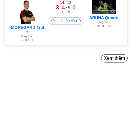
14
- 12
3
0
11
- 6
11
- 5
ARUNA Quadri
Kết quả trận đấu
Nigeria
XHTG: 74
MOREGARD Trul
s
Thụy Điển
XHTG: 2
Xem thêm