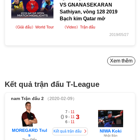
VS GNANASEKARAN
Sathiyan, vòng 128 2019
Bạch kim Qatar mở
《Giải đấu》World Tour
《Video》Trận đấu
2019/05/27
Xem thêm
Kết quả trận đấu T-League
nam
Trận đấu 2
（2020-02-09）
7 -
11
0
3
9 -
11
6 -
11
MOREGARD Trul
NIWA Koki
Kết quả trận đấu
s
Nhật Bản
Thụy Điển