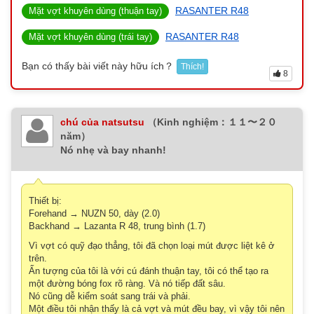
RASANTER R48
Mặt vợt khuyên dùng (thuận tay)
RASANTER R48
Mặt vợt khuyên dùng (trái tay)
Bạn có thấy bài viết này hữu ích？
Thích!
8
chú của natsutsu
（Kinh nghiệm：１１〜２０
năm）
Nó nhẹ và bay nhanh!
Thiết bị:
Forehand → NUZN 50, dày (2.0)
Backhand → Lazanta R 48, trung bình (1.7)
Vì vợt có quỹ đạo thẳng, tôi đã chọn loại mút được liệt kê ở
trên.
Ấn tượng của tôi là với cú đánh thuận tay, tôi có thể tạo ra
một đường bóng fox rõ ràng. Và nó tiếp đất sâu.
Nó cũng dễ kiểm soát sang trái và phải.
Một điều tôi nhận thấy là cả vợt và mút đều bay, vì vậy tôi nên