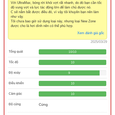
Với UltraMax, bóng rời khỏi vợt rất nhanh, do đó bạn cần tốc
độ vung vợt và lực tác động lớn để làm chủ được nó.
C sẽ nắm bắt được điều đó, vì vậy tôi khuyên bạn nên làm
như vậy.
Tôi chưa bao giờ sử dụng loại này, nhưng loại New Zone
được cho là hơi dính nên có thể phù hợp.
Xem đánh giá gốc
2025/03/29
Tổng quát
10
/
10
Tốc độ
10
Độ xoáy
9
Điều khiển
10
Cảm giác
10
Độ cứng
Cứng