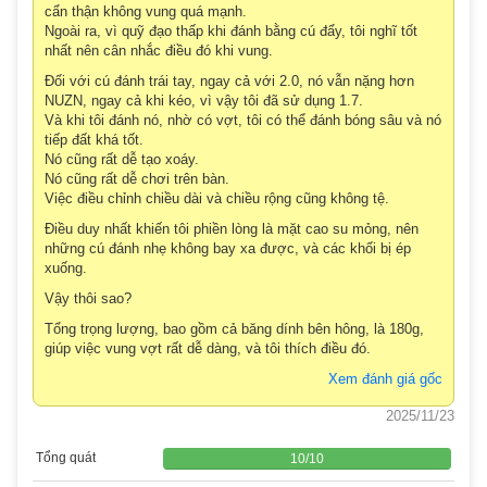
cẩn thận không vung quá mạnh.
Ngoài ra, vì quỹ đạo thấp khi đánh bằng cú đẩy, tôi nghĩ tốt
nhất nên cân nhắc điều đó khi vung.
Đối với cú đánh trái tay, ngay cả với 2.0, nó vẫn nặng hơn
NUZN, ngay cả khi kéo, vì vậy tôi đã sử dụng 1.7.
Và khi tôi đánh nó, nhờ có vợt, tôi có thể đánh bóng sâu và nó
tiếp đất khá tốt.
Nó cũng rất dễ tạo xoáy.
Nó cũng rất dễ chơi trên bàn.
Việc điều chỉnh chiều dài và chiều rộng cũng không tệ.
Điều duy nhất khiến tôi phiền lòng là mặt cao su mỏng, nên
những cú đánh nhẹ không bay xa được, và các khối bị ép
xuống.
Vậy thôi sao?
Tổng trọng lượng, bao gồm cả băng dính bên hông, là 180g,
giúp việc vung vợt rất dễ dàng, và tôi thích điều đó.
Xem đánh giá gốc
2025/11/23
Tổng quát
10
/
10