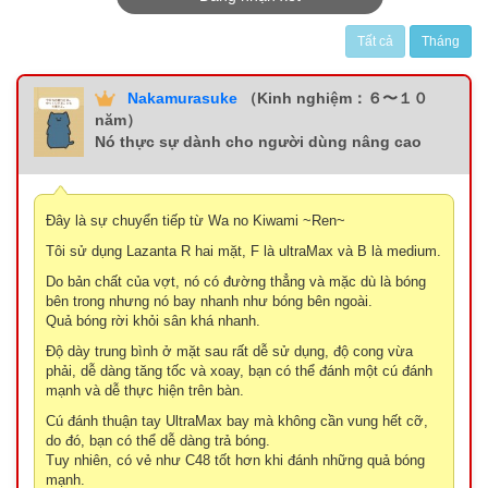
Tất cả
Tháng
Nakamurasuke
（Kinh nghiệm：６〜１０
năm）
Nó thực sự dành cho người dùng nâng cao
Đây là sự chuyển tiếp từ Wa no Kiwami ~Ren~
Tôi sử dụng Lazanta R hai mặt, F là ultraMax và B là medium.
Do bản chất của vợt, nó có đường thẳng và mặc dù là bóng
bên trong nhưng nó bay nhanh như bóng bên ngoài.
Quả bóng rời khỏi sân khá nhanh.
Độ dày trung bình ở mặt sau rất dễ sử dụng, độ cong vừa
phải, dễ dàng tăng tốc và xoay, bạn có thể đánh một cú đánh
mạnh và dễ thực hiện trên bàn.
Cú đánh thuận tay UltraMax bay mà không cần vung hết cỡ,
do đó, bạn có thể dễ dàng trả bóng.
Tuy nhiên, có vẻ như C48 tốt hơn khi đánh những quả bóng
mạnh.