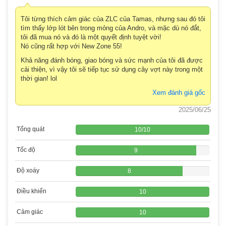
Tôi từng thích cảm giác của ZLC của Tamas, nhưng sau đó tôi
tìm thấy lớp lót bên trong mỏng của Andro, và mặc dù nó đắt,
tôi đã mua nó và đó là một quyết định tuyệt vời!
Nó cũng rất hợp với New Zone 55!
Khả năng đánh bóng, giao bóng và sức mạnh của tôi đã được
cải thiện, vì vậy tôi sẽ tiếp tục sử dụng cây vợt này trong một
thời gian! lol
Xem đánh giá gốc
2025/06/25
Tổng quát
10
/
10
Tốc độ
9
Độ xoáy
8
Điều khiển
10
Cảm giác
10