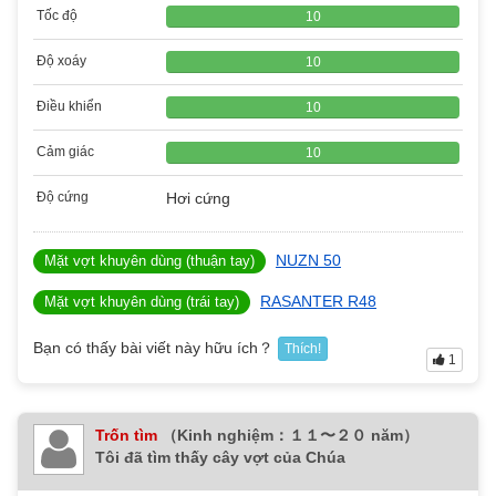
Tốc độ
10
Độ xoáy
10
Điều khiển
10
Cảm giác
10
Độ cứng
Hơi cứng
NUZN 50
Mặt vợt khuyên dùng (thuận tay)
RASANTER R48
Mặt vợt khuyên dùng (trái tay)
Bạn có thấy bài viết này hữu ích？
Thích!
1
Trốn tìm
（Kinh nghiệm：１１〜２０ năm）
Tôi đã tìm thấy cây vợt của Chúa