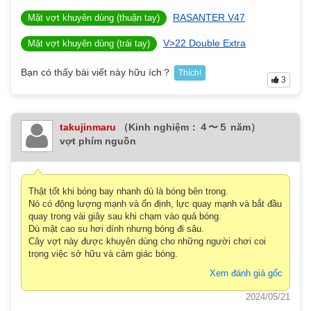
RASANTER V47
Mặt vợt khuyên dùng (thuận tay)
V>22 Double Extra
Mặt vợt khuyên dùng (trái tay)
Bạn có thấy bài viết này hữu ích？
Thích!
3
takujinmaru
（Kinh nghiệm：４〜５ năm）
vợt phím nguồn
Thật tốt khi bóng bay nhanh dù là bóng bên trong.
Nó có động lượng mạnh và ổn định, lực quay mạnh và bắt đầu
quay trong vài giây sau khi chạm vào quả bóng.
Dù mặt cao su hơi dính nhưng bóng đi sâu.
Cây vợt này được khuyên dùng cho những người chơi coi
trọng việc sở hữu và cảm giác bóng.
Xem đánh giá gốc
2024/05/21