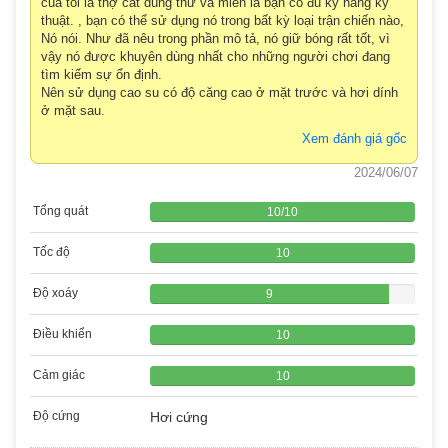
của tôi là thợ cắt dùng thử và miễn là bạn có đủ kỹ năng kỹ
thuật. , bạn có thể sử dụng nó trong bất kỳ loại trận chiến nào,
Nó nói. Như đã nêu trong phần mô tả, nó giữ bóng rất tốt, vì
vậy nó được khuyên dùng nhất cho những người chơi đang
tìm kiếm sự ổn định.
Nên sử dụng cao su có độ căng cao ở mặt trước và hơi dính
ở mặt sau.
Xem đánh giá gốc
2024/06/07
Tổng quát
10
/
10
Tốc độ
10
Độ xoáy
9
Điều khiển
10
Cảm giác
10
Độ cứng
Hơi cứng