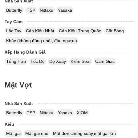
Nhà Sản Xuất
Butterfly
TSP
Nittaku
Yasaka
Tay Cầm
Lắc Tay
Cán Kiểu Nhật
Cán Kiểu Trung Quốc
Cắt Bóng
Khác (không đồng nhất, đảo ngược)
Xếp Hạng Đánh Giá
Tổng Hợp
Tốc Độ
Độ Xoáy
Kiểm Soát
Cảm Giác
Mặt Vợt
Nhà Sản Xuất
Butterfly
TSP
Nittaku
Yasaka
XIOM
Kiểu
Mặt gai
Mặt gai nhỏ
Mặt đơn,chống xoáy,mặt gai lớn