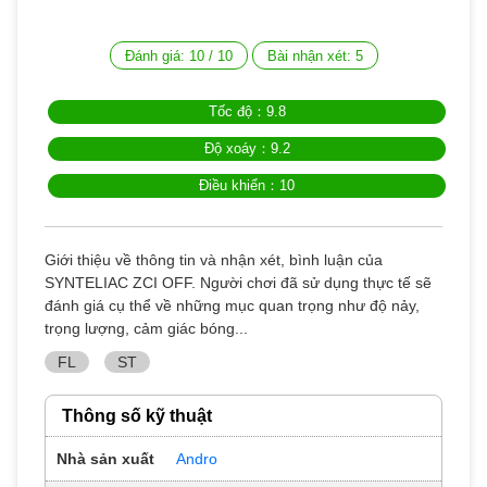
Đánh giá:
10
/
10
Bài nhận xét:
5
Tốc độ：9.8
Độ xoáy：9.2
Điều khiển：10
Giới thiệu về thông tin và nhận xét, bình luận của
SYNTELIAC ZCI OFF. Người chơi đã sử dụng thực tế sẽ
đánh giá cụ thể về những mục quan trọng như độ nảy,
trọng lượng, cảm giác bóng...
FL
ST
Thông số kỹ thuật
Nhà sản xuất
Andro