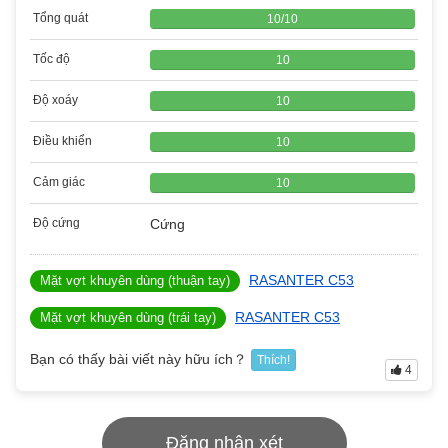
Tổng quát
10
/
10
Tốc độ
10
Độ xoáy
10
Điều khiển
10
Cảm giác
10
Độ cứng
Cứng
RASANTER C53
Mặt vợt khuyên dùng (thuận tay)
RASANTER C53
Mặt vợt khuyên dùng (trái tay)
Bạn có thấy bài viết này hữu ích？
Thích!
4
Đăng nhận xét