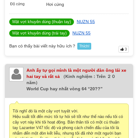
Độ cứng
Hơi cứng
NUZN 55
Mặt vợt khuyên dùng (thuận tay)
NUZN 55
Mặt vợt khuyên dùng (trái tay)
Bạn có thấy bài viết này hữu ích？
Thích!
3
Anh ấy tự gọi mình là một người đàn ông lái xe
hai tay và rất sả
（Kinh nghiệm：Trên ２０
năm）
World Cup hay nhất vòng 64 “20??”
Tôi nghĩ đó là một cây vợt tuyệt vời.
Hiệu suất tốt đến mức tôi tự hỏi sẽ tốt như thế nào nếu tôi có
cây vợt này khi tôi hoạt động. Bản thân tôi có một cú thuận
tay Lazanter V47 tốc độ và phong cách chiến đấu của tôi là
nhắm đến một đòn kết liễu, nhưng tôi đã nhờ một người bạn