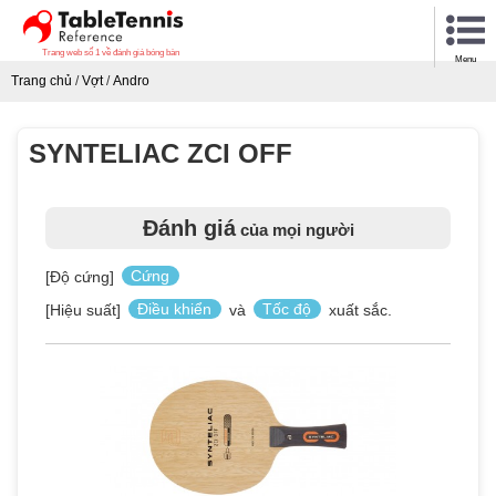
Trang web số 1 về đánh giá bóng bàn
Menu
Trang chủ
/
Vợt
/
Andro
SYNTELIAC ZCI OFF
Đánh giá
của mọi người
[Độ cứng]
Cứng
[Hiệu suất]
Điều khiển
và
Tốc độ
xuất sắc.