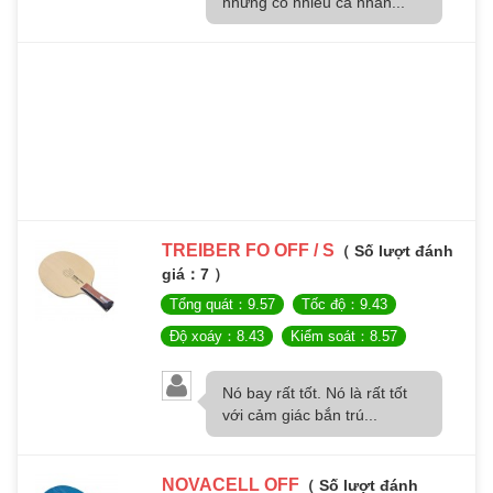
nhưng có nhiều cá nhân...
TREIBER FO OFF / S
（ Số lượt đánh
giá：7 ）
Tổng quát：9.57
Tốc độ：9.43
Độ xoáy：8.43
Kiểm soát：8.57
Nó bay rất tốt. Nó là rất tốt
với cảm giác bắn trú...
NOVACELL OFF
（ Số lượt đánh