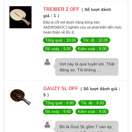
TREIBER Z OFF
（ Số lượt đánh
giá：1 ）
Đây là cốt vợt được hãng bóng bàn
ANDRO(ĐỨC) nghiên cứu và phát triển đến mức
hoàn thiện về tốc đ...
Tổng quát：10.00
Tốc độ：10.00
Độ xoáy：9.00
Kiểm soát：9.00
Vợt này là quá tuyệt vời. Thật
đáng sợ. Tôi không ...
GAUZY SL OFF
（ Số lượt đánh giá：
5 ）
Tổng quát：9.80
Tốc độ：9.00
Độ xoáy：9.60
Kiểm soát：9.00
Đó là Gozi SL gồm 7 ván ép,