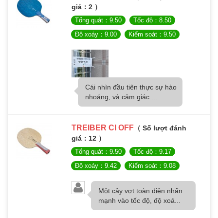
giá：2 ）
Tổng quát：9.50
Tốc độ：8.50
Độ xoáy：9.00
Kiểm soát：9.50
Cái nhìn đầu tiên thực sự hào
nhoáng, và cảm giác ...
TREIBER CI OFF
（ Số lượt đánh
giá：12 ）
Tổng quát：9.50
Tốc độ：9.17
Độ xoáy：9.42
Kiểm soát：9.08
Một cây vợt toàn diện nhấn
mạnh vào tốc độ, độ xoá...