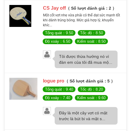
CS Jay off
（ Số lượt đánh giá：2 ）
Một cốt vợt nhẹ vừa phải có thể đạt sức mạnh tốt
khi đánh trúng bóng. Mức giá hợp lý, khuyến
khíc...
Tổng quát：9.50
Tốc độ：8.50
Độ xoáy：6.50
Kiểm soát：8.50
Tôi được thừa hưởng nó vì
đàn em của tôi đã mua mộ...
logue pro
（ Số lượt đánh giá：5 ）
Tổng quát：9.40
Tốc độ：8.20
Độ xoáy：7.40
Kiểm soát：9.60
Đây là một cây vợt có mặt
trước là bút bi và mặt s...