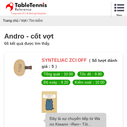
Trang web số 1 về đánh giá bóng bàn
Menu
Trang chủ
/
Vợt
/
Tìm kiếm
Andro - cốt vợt
66 kết quả được tìm thấy.
SYNTELIAC ZCI OFF
（ Số lượt đánh
giá：5 ）
Tổng quát：10.00
Tốc độ：9.80
Độ xoáy：9.20
Kiểm soát：10.00
Đây là sự chuyển tiếp từ Wa
no Kiwami ~Ren~ Tôi...