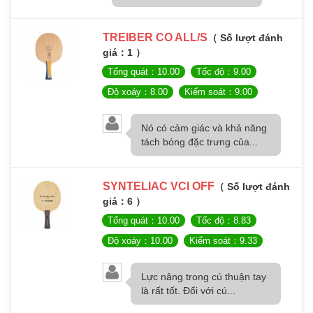
TREIBER CO ALL/S
（ Số lượt đánh
giá：1 ）
Tổng quát：10.00
Tốc độ：9.00
Độ xoáy：8.00
Kiểm soát：9.00
Nó có cảm giác và khả năng
tách bóng đặc trưng của...
SYNTELIAC VCI OFF
（ Số lượt đánh
giá：6 ）
Tổng quát：10.00
Tốc độ：8.83
Độ xoáy：10.00
Kiểm soát：9.33
Lực nâng trong cú thuận tay
là rất tốt. Đối với cú...