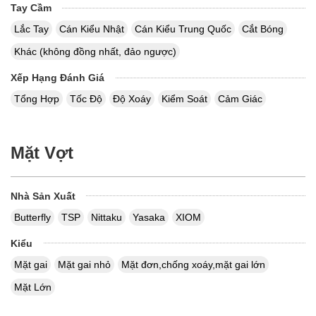
Tay Cầm
Lắc Tay
Cán Kiểu Nhật
Cán Kiểu Trung Quốc
Cắt Bóng
Khác (không đồng nhất, đảo ngược)
Xếp Hạng Đánh Giá
Tổng Hợp
Tốc Độ
Độ Xoáy
Kiểm Soát
Cảm Giác
Mặt Vợt
Nhà Sản Xuất
Butterfly
TSP
Nittaku
Yasaka
XIOM
Kiểu
Mặt gai
Mặt gai nhỏ
Mặt đơn,chống xoáy,mặt gai lớn
Mặt Lớn