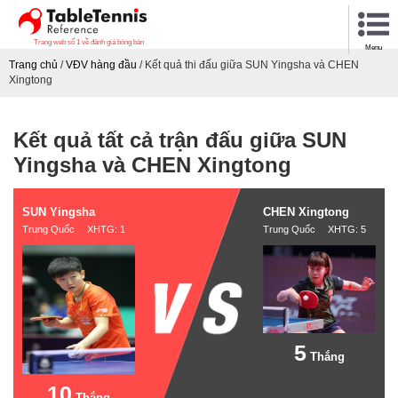
Trang web số 1 về đánh giá bóng bàn
Menu
Trang chủ
/
VĐV hàng đầu
/
Kết quả thi đấu giữa SUN Yingsha và CHEN
Xingtong
Kết quả tất cả trận đấu giữa SUN
Yingsha và CHEN Xingtong
SUN Yingsha
CHEN Xingtong
Trung Quốc XHTG: 1
Trung Quốc XHTG: 5
5
Thắng
10
Thắng