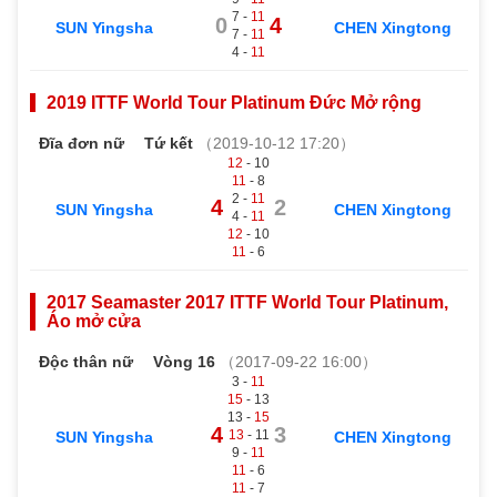
7 -
11
0
4
SUN Yingsha
CHEN Xingtong
7 -
11
4 -
11
2019 ITTF World Tour Platinum Đức Mở rộng
Đĩa đơn nữ
Tứ kết
（2019-10-12 17:20）
12
- 10
11
- 8
2 -
11
4
2
SUN Yingsha
CHEN Xingtong
4 -
11
12
- 10
11
- 6
2017 Seamaster 2017 ITTF World Tour Platinum,
Áo mở cửa
Độc thân nữ
Vòng 16
（2017-09-22 16:00）
3 -
11
15
- 13
13 -
15
4
3
13
- 11
SUN Yingsha
CHEN Xingtong
9 -
11
11
- 6
11
- 7