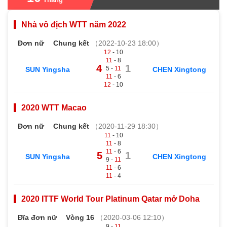
Nhà vô địch WTT năm 2022
Đơn nữ
Chung kết
（2022-10-23 18:00）
12
- 10
11
- 8
4
1
5 -
11
SUN Yingsha
CHEN Xingtong
11
- 6
12
- 10
2020 WTT Macao
Đơn nữ
Chung kết
（2020-11-29 18:30）
11
- 10
11
- 8
11
- 6
5
1
SUN Yingsha
CHEN Xingtong
9 -
11
11
- 6
11
- 4
2020 ITTF World Tour Platinum Qatar mở Doha
Đĩa đơn nữ
Vòng 16
（2020-03-06 12:10）
9 -
11