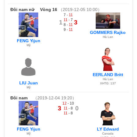
Đôi nam nữ
Vòng 16
（2019-12-05 10:00）
7 -
11
11
- 7
1
3
8 -
11
9 -
11
GOMMERS Rajko
Hà Lan
FENG Yijun
Mỹ
EERLAND Britt
Hà Lan
LIU Juan
XHTG: 137
Mỹ
Đôi nam
（2019-12-04 19:20）
12
- 10
3
0
11
- 8
11
- 8
FENG Yijun
LY Edward
Mỹ
Canada