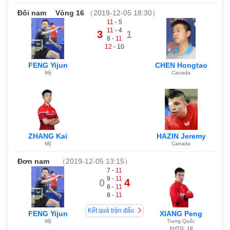
Đôi nam
Vòng 16
（2019-12-05 18:30）
11
- 5
11
- 4
3
1
8 -
11
12
- 10
FENG Yijun
CHEN Hongtao
Mỹ
Canada
ZHANG Kai
HAZIN Jeremy
Mỹ
Canada
Đơn nam
（2019-12-05 13:15）
7 -
11
9 -
11
0
4
8 -
11
8 -
11
Kết quả trận đấu
FENG Yijun
XIANG Peng
Mỹ
Trung Quốc
XHTG: 18