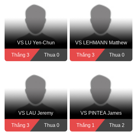
VS LU Yen-Chun
VS LEHMANN Matthew
Thắng 3
Thua 0
Thắng 3
Thua 0
VS LAU Jeremy
VS PINTEA James
Thắng 3
Thua 0
Thắng 1
Thua 2