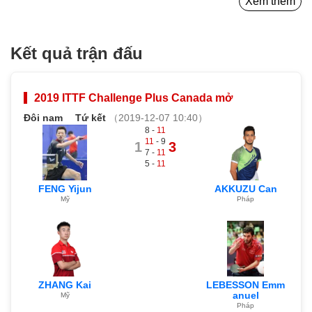
Xem thêm
Kết quả trận đấu
2019 ITTF Challenge Plus Canada mở
Đôi nam
Tứ kết
（2019-12-07 10:40）
8 -
11
11
- 9
1
3
7 -
11
5 -
11
FENG Yijun
AKKUZU Can
Mỹ
Pháp
ZHANG Kai
LEBESSON Emm
anuel
Mỹ
Pháp