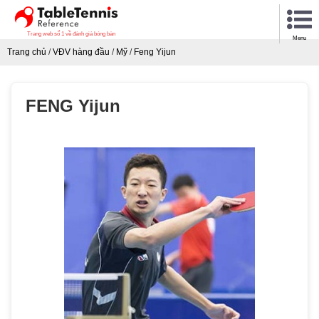
Trang web số 1 về đánh giá bóng bàn
Menu
Trang chủ
/
VĐV hàng đầu
/
Mỹ
/
Feng Yijun
FENG Yijun