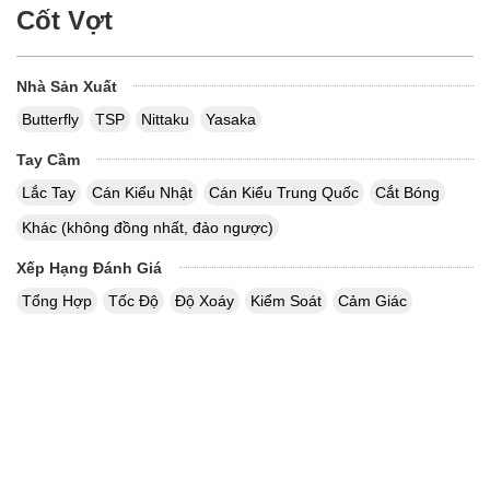
Cốt Vợt
Nhà Sản Xuất
Butterfly
TSP
Nittaku
Yasaka
Tay Cầm
Lắc Tay
Cán Kiểu Nhật
Cán Kiểu Trung Quốc
Cắt Bóng
Khác (không đồng nhất, đảo ngược)
Xếp Hạng Đánh Giá
Tổng Hợp
Tốc Độ
Độ Xoáy
Kiểm Soát
Cảm Giác