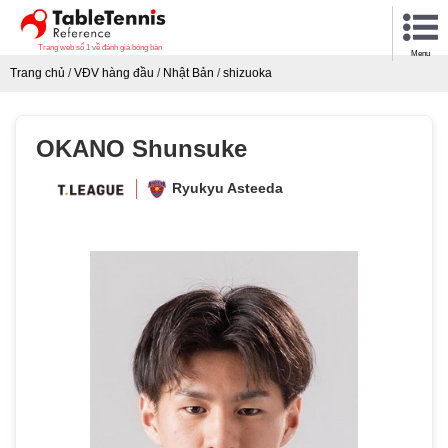
Trang web số 1 về đánh giá bóng bàn
Menu
Trang chủ
/
VĐV hàng đầu
/
Nhật Bản
/
shizuoka
OKANO Shunsuke
Ryukyu Asteeda