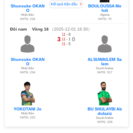
Kết quả trận đấu
Shunsuke OKAN
BOULOUSSA Me
O
hdi
Nhật Bản
Algeria
XHTG: 234
XHTG: 70
Đôi nam
Vòng 16
（2025-12-01 16:30）
11
- 6
3
0
11
- 1
11
- 5
Shunsuke OKAN
ALSUWAILEM Sa
O
lem
Nhật Bản
Saudi Arabia
XHTG: 234
XHTG: 517
YOKOTANI Jo
BU SHULAYBI Ab
dulaziz
Nhật Bản
XHTG: 225
Saudi Arabia
XHTG: 229