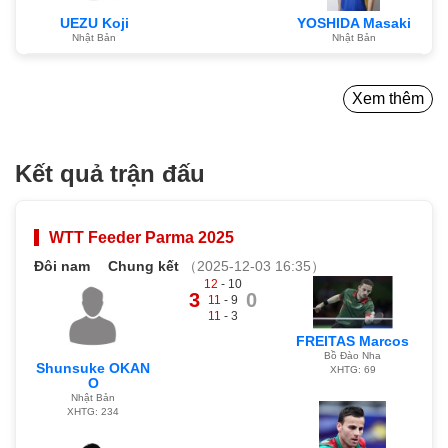
UEZU Koji
YOSHIDA Masaki
Nhật Bản
Nhật Bản
Xem thêm
Kết quả trận đấu
WTT Feeder Parma 2025
Đôi nam
Chung kết
（2025-12-03 16:35）
12
- 10
3
0
11
- 9
11
- 3
FREITAS Marcos
Bồ Đào Nha
Shunsuke OKAN
XHTG: 69
O
Nhật Bản
XHTG: 234