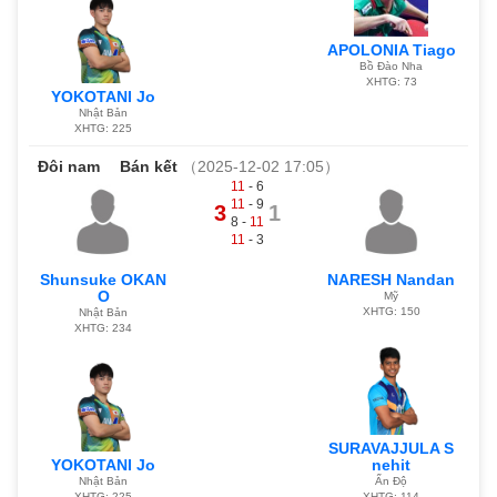
APOLONIA Tiago
Bồ Đào Nha
XHTG: 73
YOKOTANI Jo
Nhật Bản
XHTG: 225
Đôi nam
Bán kết
（2025-12-02 17:05）
11
- 6
11
- 9
3
1
8 -
11
11
- 3
Shunsuke OKAN
NARESH Nandan
O
Mỹ
XHTG: 150
Nhật Bản
XHTG: 234
SURAVAJJULA S
YOKOTANI Jo
nehit
Nhật Bản
Ấn Độ
XHTG: 225
XHTG: 114