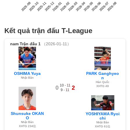
2025-09
2025-12
2026-03
2026-06
2025-11
2026-02
2026-05
2026-08
2025-10
2026-01
2026-04
2026-07
Kết quả trận đấu T-League
nam
Trận đấu 1
（2026-01-11）
PARK Ganghyeo
OSHIMA Yuya
n
Nhật Bản
Hàn Quốc
10 -
11
0
2
XHTG 49
9 -
11
Shunsuke OKAN
YOSHIYAMA Ryoi
O
chi
Nhật Bản
Nhật Bản
XHTG 234位
XHTG 61位