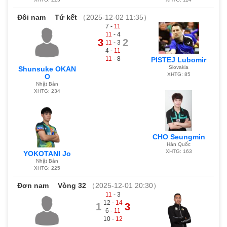
Đôi nam
Tứ kết
（2025-12-02 11:35）
7 -
11
11
- 4
3
2
11
- 3
4 -
11
11
- 8
PISTEJ Lubomir
Slovakia
Shunsuke OKAN
XHTG: 85
O
Nhật Bản
XHTG: 234
CHO Seungmin
Hàn Quốc
XHTG: 163
YOKOTANI Jo
Nhật Bản
XHTG: 225
Đơn nam
Vòng 32
（2025-12-01 20:30）
11
- 3
12 -
14
1
3
6 -
11
10 -
12