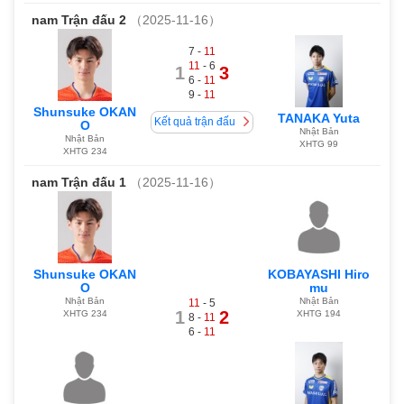
nam
Trận đấu 2
（2025-11-16）
7 -
11
11
- 6
1
3
6 -
11
9 -
11
Shunsuke OKAN
TANAKA Yuta
Kết quả trận đấu
O
Nhật Bản
Nhật Bản
XHTG 99
XHTG 234
nam
Trận đấu 1
（2025-11-16）
Shunsuke OKAN
KOBAYASHI Hiro
O
mu
Nhật Bản
Nhật Bản
11
- 5
1
2
XHTG 234
XHTG 194
8 -
11
6 -
11