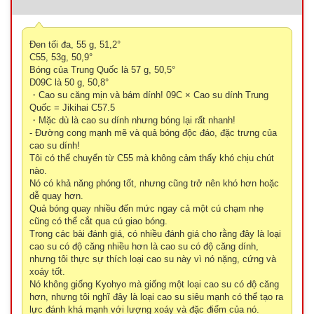
Đen tối đa, 55 g, 51,2°
C55, 53g, 50,9°
Bóng của Trung Quốc là 57 g, 50,5°
D09C là 50 g, 50,8°
・Cao su căng mịn và bám dính! 09C × Cao su dính Trung
Quốc = Jikihai C57.5
・Mặc dù là cao su dính nhưng bóng lại rất nhanh!
- Đường cong mạnh mẽ và quả bóng độc đáo, đặc trưng của
cao su dính!
Tôi có thể chuyển từ C55 mà không cảm thấy khó chịu chút
nào.
Nó có khả năng phóng tốt, nhưng cũng trở nên khó hơn hoặc
dễ quay hơn.
Quả bóng quay nhiều đến mức ngay cả một cú chạm nhẹ
cũng có thể cắt qua cú giao bóng.
Trong các bài đánh giá, có nhiều đánh giá cho rằng đây là loại
cao su có độ căng nhiều hơn là cao su có độ căng dính,
nhưng tôi thực sự thích loại cao su này vì nó nặng, cứng và
xoáy tốt.
Nó không giống Kyohyo mà giống một loại cao su có độ căng
hơn, nhưng tôi nghĩ đây là loại cao su siêu mạnh có thể tạo ra
lực đánh khá mạnh với lượng xoáy và đặc điểm của nó.