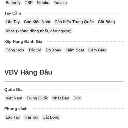
Butterfly
TSP
Nittaku
Yasaka
Tay Cầm
Lắc Tay
Cán Kiểu Nhật
Cán Kiểu Trung Quốc
Cắt Bóng
Khác (không đồng nhất, đảo ngược)
Xếp Hạng Đánh Giá
Tổng Hợp
Tốc Độ
Độ Xoáy
Kiểm Soát
Cảm Giác
VĐV Hàng Đầu
Quốc Gia
Việt Nam
Trung Quốc
Nhật Bản
Đức
Phong cách
Lắc Tay
Trái Tay
Cắt Bóng