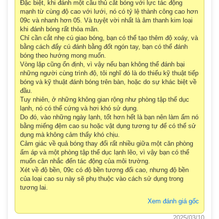
Đặc biệt, khi đánh một cầu thủ cắt bóng với lực tác động
mạnh từ cùng độ cao với lưới, nó có tỷ lệ thành công cao hơn
09c và nhanh hơn 05. Và tuyệt vời nhất là âm thanh kim loại
khi đánh bóng rất thỏa mãn.
Chỉ cần cắt nhẹ cú giao bóng, bạn có thể tạo thêm độ xoáy, và
bằng cách đẩy cú đánh bằng đốt ngón tay, bạn có thể đánh
bóng theo hướng mong muốn.
Vòng lặp cũng ổn định, vì vậy nếu bạn không thể đánh bại
những người cùng trình độ, tôi nghĩ đó là do thiếu kỹ thuật tiếp
bóng và kỹ thuật đánh bóng trên bàn, hoặc do sự khác biệt về
đầu.
Tuy nhiên, ở những không gian rộng như phòng tập thể dục
lạnh, nó có thể cứng và hơi khó sử dụng.
Do đó, vào những ngày lạnh, tốt hơn hết là bạn nên làm ấm nó
bằng miếng đệm cao su hoặc vật dụng tương tự để có thể sử
dụng mà không cảm thấy khó chịu.
Cảm giác về quả bóng thay đổi rất nhiều giữa một căn phòng
ấm áp và một phòng tập thể dục lạnh lẽo, vì vậy bạn có thể
muốn cân nhắc đến tác động của môi trường.
Xét về độ bền, 09c có độ bền tương đối cao, nhưng độ bền
của loại cao su này sẽ phụ thuộc vào cách sử dụng trong
tương lai.
Xem đánh giá gốc
2025/03/10