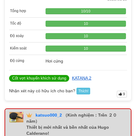
Tổng hợp
10
/
10
Tốc độ
10
Độ xoáy
10
Kiểm soát
10
Độ cứng
Hơi cứng
KATANA 2
Cốt vợt khuyến khích sử dụng
Nhận xét này có hữu ích cho bạn?
Thích!
9
katsuo000_2
（Kinh nghiệm：Trên ２０
năm）
Thiết bị mới nhất và bền nhất của Hugo
Calderano!