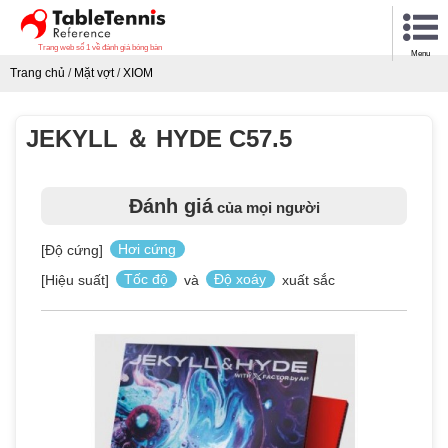
Trang web số 1 về đánh giá bóng bàn
Menu
Trang chủ
/
Mặt vợt
/
XIOM
JEKYLL ＆ HYDE C57.5
Đánh giá
của mọi người
[Độ cứng]
Hơi cứng
[Hiệu suất]
Tốc độ
và
Độ xoáy
xuất sắc