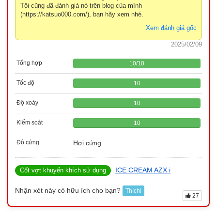
Tôi cũng đã đánh giá nó trên blog của mình
(https://katsuo000.com/), bạn hãy xem nhé.
Xem đánh giá gốc
2025/02/09
Tổng hợp
10
/
10
Tốc độ
10
Độ xoáy
10
Kiểm soát
10
Độ cứng
Hơi cứng
ICE CREAM AZX i
Cốt vợt khuyến khích sử dụng
Nhận xét này có hữu ích cho bạn?
Thích!
27