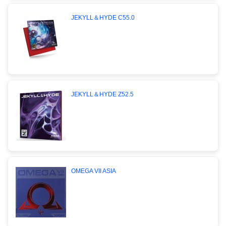
JEKYLL＆HYDE C55.0
JEKYLL＆HYDE Z52.5
OMEGA VII ASIA