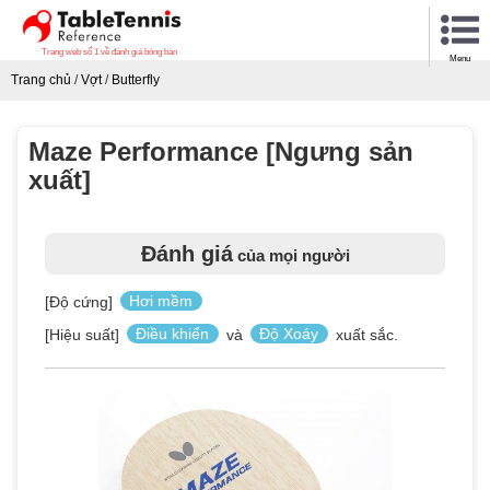
Trang web số 1 về đánh giá bóng bàn
Menu
Trang chủ
/
Vợt
/
Butterfly
Maze Performance [Ngưng sản
xuất]
Đánh giá
của mọi người
[Độ cứng]
Hơi mềm
[Hiệu suất]
Điều khiển
và
Độ Xoáy
xuất sắc.