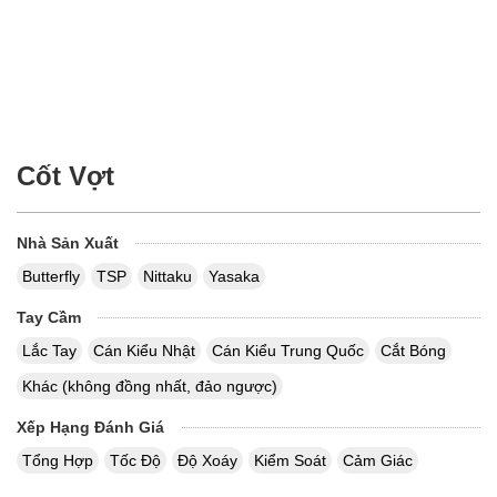
Cốt Vợt
Nhà Sản Xuất
Butterfly
TSP
Nittaku
Yasaka
Tay Cầm
Lắc Tay
Cán Kiểu Nhật
Cán Kiểu Trung Quốc
Cắt Bóng
Khác (không đồng nhất, đảo ngược)
Xếp Hạng Đánh Giá
Tổng Hợp
Tốc Độ
Độ Xoáy
Kiểm Soát
Cảm Giác