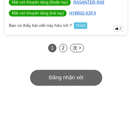
RASANTER R48
Mặt vợt khuyên dùng (thuận tay)
HYBRID K3FX
Mặt vợt khuyên dùng (trái tay)
Bạn có thấy bài viết này hữu ích？
Thích!
2
1
2
次 >
Đăng nhận xét