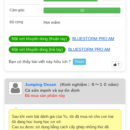
Cảm giác
10
Độ cứng
Hơi mềm
BLUESTORM PRO AM
Mặt vợt khuyên dùng (thuận tay)
BLUESTORM PRO AM
Mặt vợt khuyên dùng (trái tay)
Bạn có thấy bài viết này hữu ích？
Thích!
7
Jumping Ossan
（Kinh nghiệm：６〜１０ năm）
Cả sức mạnh và sự ổn định
Đã mua sản phẩm này
Sau khi xem bài đánh giá của Yu, tôi đã mua nó cho con trai
tôi đang học trung học cơ sở.
Cao su được sử dụng bằng cách cấy ghép những thứ đã