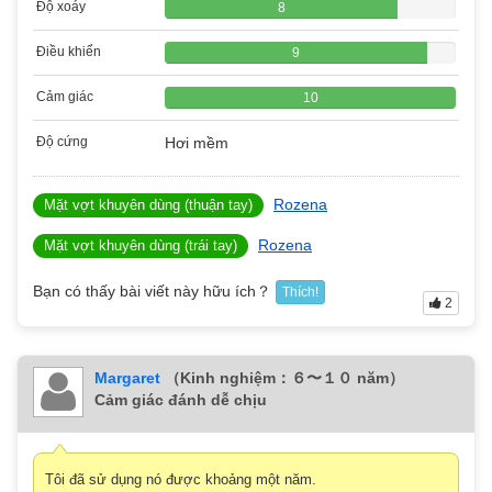
Độ xoáy
8
Điều khiển
9
Cảm giác
10
Độ cứng
Hơi mềm
Rozena
Mặt vợt khuyên dùng (thuận tay)
Rozena
Mặt vợt khuyên dùng (trái tay)
Bạn có thấy bài viết này hữu ích？
Thích!
2
Margaret
（Kinh nghiệm：６〜１０ năm）
Cảm giác đánh dễ chịu
Tôi đã sử dụng nó được khoảng một năm.