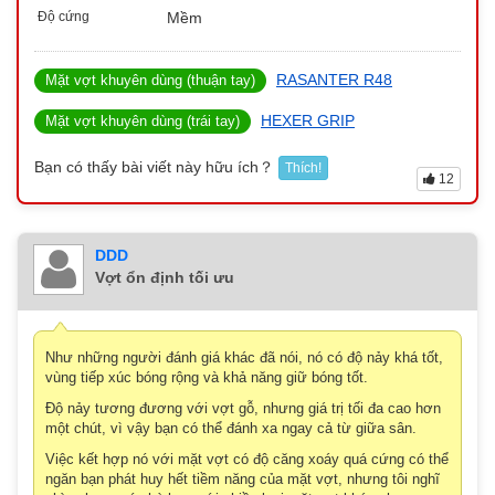
Độ cứng
Mềm
RASANTER R48
Mặt vợt khuyên dùng (thuận tay)
HEXER GRIP
Mặt vợt khuyên dùng (trái tay)
Bạn có thấy bài viết này hữu ích？
Thích!
12
DDD
Vợt ổn định tối ưu
Như những người đánh giá khác đã nói, nó có độ nảy khá tốt,
vùng tiếp xúc bóng rộng và khả năng giữ bóng tốt.
Độ nảy tương đương với vợt gỗ, nhưng giá trị tối đa cao hơn
một chút, vì vậy bạn có thể đánh xa ngay cả từ giữa sân.
Việc kết hợp nó với mặt vợt có độ căng xoáy quá cứng có thể
ngăn bạn phát huy hết tiềm năng của mặt vợt, nhưng tôi nghĩ