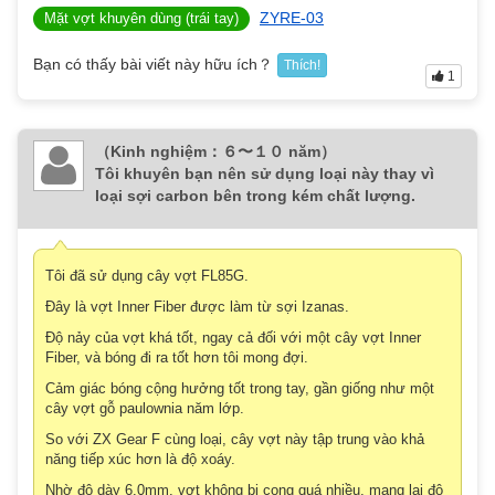
ZYRE-03
Mặt vợt khuyên dùng (trái tay)
Bạn có thấy bài viết này hữu ích？
Thích!
1
（Kinh nghiệm：６〜１０ năm）
Tôi khuyên bạn nên sử dụng loại này thay vì
loại sợi carbon bên trong kém chất lượng.
Tôi đã sử dụng cây vợt FL85G.
Đây là vợt Inner Fiber được làm từ sợi Izanas.
Độ nảy của vợt khá tốt, ngay cả đối với một cây vợt Inner
Fiber, và bóng đi ra tốt hơn tôi mong đợi.
Cảm giác bóng cộng hưởng tốt trong tay, gần giống như một
cây vợt gỗ paulownia năm lớp.
So với ZX Gear F cùng loại, cây vợt này tập trung vào khả
năng tiếp xúc hơn là độ xoáy.
Nhờ độ dày 6.0mm, vợt không bị cong quá nhiều, mang lại độ