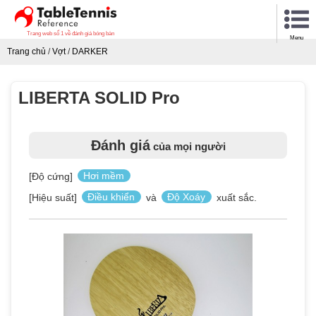
Trang web số 1 về đánh giá bóng bàn
Menu
Trang chủ
/
Vợt
/
DARKER
LIBERTA SOLID Pro
Đánh giá
của mọi người
[Độ cứng]
Hơi mềm
[Hiệu suất]
Điều khiển
và
Độ Xoáy
xuất sắc.