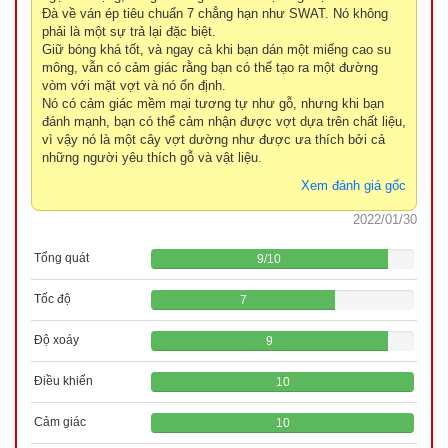
Đà về ván ép tiêu chuẩn 7 chẳng hạn như SWAT. Nó không
phải là một sự trả lại đặc biệt.
Giữ bóng khá tốt, và ngay cả khi bạn dán một miếng cao su
mông, vẫn có cảm giác rằng bạn có thể tạo ra một đường
vòm với mặt vợt và nó ổn định.
Nó có cảm giác mềm mại tương tự như gỗ, nhưng khi bạn
đánh mạnh, bạn có thể cảm nhận được vợt dựa trên chất liệu,
vì vậy nó là một cây vợt dường như được ưa thích bởi cả
những người yêu thích gỗ và vật liệu.
Xem đánh giá gốc
2022/01/30
Tổng quát
9
/
10
Tốc độ
7
Độ xoáy
9
Điều khiển
10
Cảm giác
10