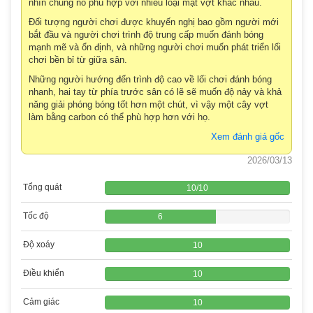
nhìn chung nó phù hợp với nhiều loại mặt vợt khác nhau.
Đối tượng người chơi được khuyến nghị bao gồm người mới
bắt đầu và người chơi trình độ trung cấp muốn đánh bóng
mạnh mẽ và ổn định, và những người chơi muốn phát triển lối
chơi bền bỉ từ giữa sân.
Những người hướng đến trình độ cao về lối chơi đánh bóng
nhanh, hai tay từ phía trước sân có lẽ sẽ muốn độ nảy và khả
năng giải phóng bóng tốt hơn một chút, vì vậy một cây vợt
làm bằng carbon có thể phù hợp hơn với họ.
Xem đánh giá gốc
2026/03/13
Tổng quát
10
/
10
Tốc độ
6
Độ xoáy
10
Điều khiển
10
Cảm giác
10