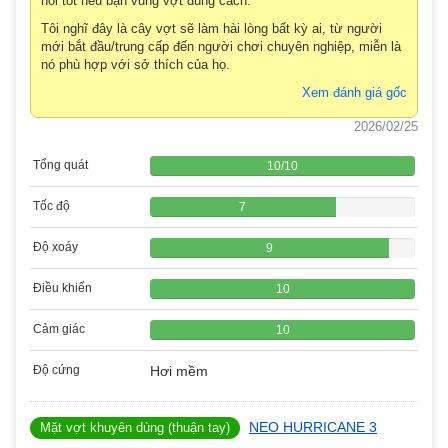
hồi tốt nếu bạn vung vợt đúng cách.
Tôi nghĩ đây là cây vợt sẽ làm hài lòng bất kỳ ai, từ người
mới bắt đầu/trung cấp đến người chơi chuyên nghiệp, miễn là
nó phù hợp với sở thích của họ.
Xem đánh giá gốc
2026/02/25
Tổng quát
10
/
10
Tốc độ
7
Độ xoáy
9
Điều khiển
10
Cảm giác
10
Độ cứng
Hơi mềm
NEO HURRICANE 3
Mặt vợt khuyên dùng (thuận tay)