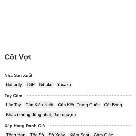
Cốt Vợt
Nhà Sản Xuất
Butterfly
TSP
Nittaku
Yasaka
Tay Cầm
Lắc Tay
Cán Kiểu Nhật
Cán Kiểu Trung Quốc
Cắt Bóng
Khác (không đồng nhất, đảo ngược)
Xếp Hạng Đánh Giá
Tổng Hợp
Tốc Độ
Độ Xoáy
Kiểm Soát
Cảm Giác