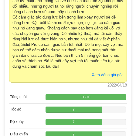
các kỹ thuật chơi bóng. Có vẻ như bản thân tốc độ không thay
đổi nhiều, nhưng người ta nói rằng người chuyên nghiệp rời
bóng nhanh hơn sẽ cảm thấy nhanh hơn.
Có cảm giác tác dụng lực bên trong làm xoay người sẽ dễ
dàng hơn. Đặc biệt là khi nó được chọn, nội lực có cảm giác
như nó đang quay. Khoảng cách bay cao hơn đáng kể đối với
các chuyên gia vững vàng. Có nhiều kỹ thuật mà tôi cảm thấy
rằng Nội lực dễ thực hiện hơn, nhưng như tôi đã viết ở phần
đầu, Solid Pro có cảm giác bắn tốt nhất. Đó là một cây vợt mà
bạn có thể cảm nhận được sự thoải mái mà trong một thời
gian dài chưa có được. Nếu bạn thích 5 miếng gỗ, bạn chắc
chắn sẽ thích nó. Đó là một cây vợt mà tôi muốn tiếp tục sử
dụng và chăm sóc lâu dài!
Xem đánh giá gốc
2022/04/18
Tổng quát
10
/
10
Tốc độ
7
Độ xoáy
7
Điều khiển
7