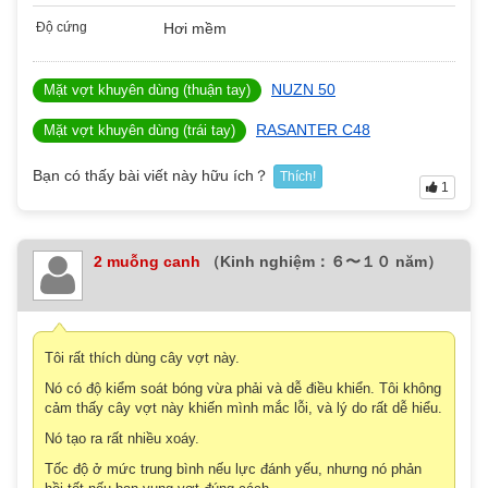
Độ cứng
Hơi mềm
NUZN 50
Mặt vợt khuyên dùng (thuận tay)
RASANTER C48
Mặt vợt khuyên dùng (trái tay)
Bạn có thấy bài viết này hữu ích？
Thích!
1
2 muỗng canh
（Kinh nghiệm：６〜１０ năm）
Tôi rất thích dùng cây vợt này.
Nó có độ kiểm soát bóng vừa phải và dễ điều khiển. Tôi không
cảm thấy cây vợt này khiến mình mắc lỗi, và lý do rất dễ hiểu.
Nó tạo ra rất nhiều xoáy.
Tốc độ ở mức trung bình nếu lực đánh yếu, nhưng nó phản