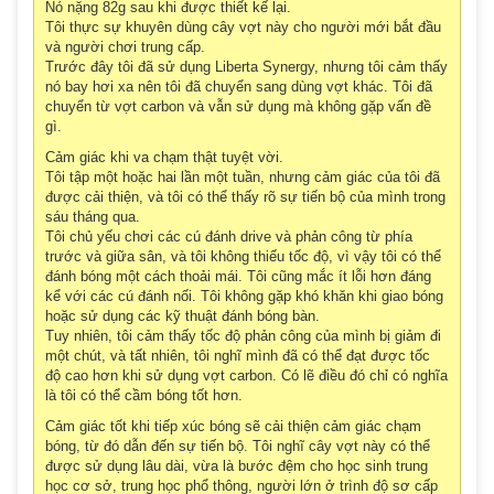
Nó nặng 82g sau khi được thiết kế lại.
Tôi thực sự khuyên dùng cây vợt này cho người mới bắt đầu
và người chơi trung cấp.
Trước đây tôi đã sử dụng Liberta Synergy, nhưng tôi cảm thấy
nó bay hơi xa nên tôi đã chuyển sang dùng vợt khác. Tôi đã
chuyển từ vợt carbon và vẫn sử dụng mà không gặp vấn đề
gì.
Cảm giác khi va chạm thật tuyệt vời.
Tôi tập một hoặc hai lần một tuần, nhưng cảm giác của tôi đã
được cải thiện, và tôi có thể thấy rõ sự tiến bộ của mình trong
sáu tháng qua.
Tôi chủ yếu chơi các cú đánh drive và phản công từ phía
trước và giữa sân, và tôi không thiếu tốc độ, vì vậy tôi có thể
đánh bóng một cách thoải mái. Tôi cũng mắc ít lỗi hơn đáng
kể với các cú đánh nối. Tôi không gặp khó khăn khi giao bóng
hoặc sử dụng các kỹ thuật đánh bóng bàn.
Tuy nhiên, tôi cảm thấy tốc độ phản công của mình bị giảm đi
một chút, và tất nhiên, tôi nghĩ mình đã có thể đạt được tốc
độ cao hơn khi sử dụng vợt carbon. Có lẽ điều đó chỉ có nghĩa
là tôi có thể cầm bóng tốt hơn.
Cảm giác tốt khi tiếp xúc bóng sẽ cải thiện cảm giác chạm
bóng, từ đó dẫn đến sự tiến bộ. Tôi nghĩ cây vợt này có thể
được sử dụng lâu dài, vừa là bước đệm cho học sinh trung
học cơ sở, trung học phổ thông, người lớn ở trình độ sơ cấp