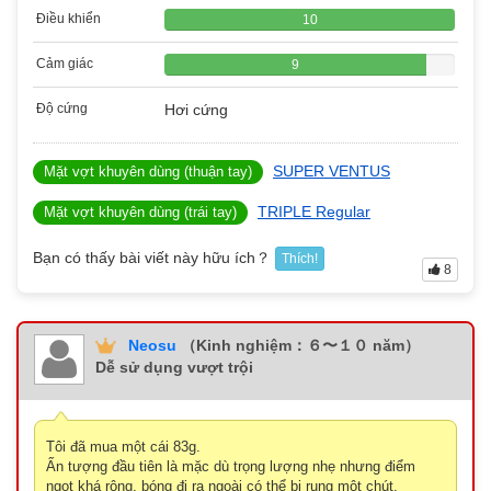
Điều khiển
10
Cảm giác
9
Độ cứng
Hơi cứng
SUPER VENTUS
Mặt vợt khuyên dùng (thuận tay)
TRIPLE Regular
Mặt vợt khuyên dùng (trái tay)
Bạn có thấy bài viết này hữu ích？
Thích!
8
Neosu
（Kinh nghiệm：６〜１０ năm）
Dễ sử dụng vượt trội
Tôi đã mua một cái 83g.
Ấn tượng đầu tiên là mặc dù trọng lượng nhẹ nhưng điểm
ngọt khá rộng, bóng đi ra ngoài có thể bị rung một chút.