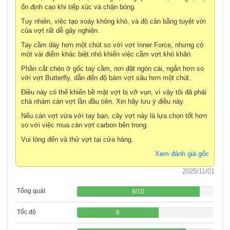
ổn định cao khi tiếp xúc và chặn bóng.
Tuy nhiên, việc tạo xoáy không khó, và độ cân bằng tuyệt vời
của vợt rất dễ gây nghiện.
Tay cầm dày hơn một chút so với vợt Inner Force, nhưng có
một vài điểm khác biệt nhỏ khiến việc cầm vợt khó khăn.
Phần cắt chéo ở gốc tay cầm, nơi đặt ngón cái, ngắn hơn so
với vợt Butterfly, dẫn đến độ bám vợt sâu hơn một chút.
Điều này có thể khiến bề mặt vợt bị vỡ vụn, vì vậy tôi đã phải
chà nhám cán vợt lần đầu tiên. Xin hãy lưu ý điều này.
Nếu cán vợt vừa với tay bạn, cây vợt này là lựa chọn tốt hơn
so với việc mua cán vợt carbon bên trong.
Vui lòng đến và thử vợt tại cửa hàng.
Xem đánh giá gốc
2025/11/01
Tổng quát
9
/
10
Tốc độ
6