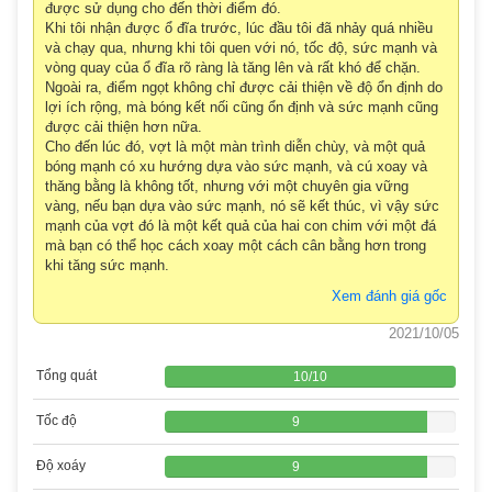
được sử dụng cho đến thời điểm đó.
Khi tôi nhận được ổ đĩa trước, lúc đầu tôi đã nhảy quá nhiều
và chạy qua, nhưng khi tôi quen với nó, tốc độ, sức mạnh và
vòng quay của ổ đĩa rõ ràng là tăng lên và rất khó để chặn.
Ngoài ra, điểm ngọt không chỉ được cải thiện về độ ổn định do
lợi ích rộng, mà bóng kết nối cũng ổn định và sức mạnh cũng
được cải thiện hơn nữa.
Cho đến lúc đó, vợt là một màn trình diễn chùy, và một quả
bóng mạnh có xu hướng dựa vào sức mạnh, và cú xoay và
thăng bằng là không tốt, nhưng với một chuyên gia vững
vàng, nếu bạn dựa vào sức mạnh, nó sẽ kết thúc, vì vậy sức
mạnh của vợt đó là một kết quả của hai con chim với một đá
mà bạn có thể học cách xoay một cách cân bằng hơn trong
khi tăng sức mạnh.
Xem đánh giá gốc
2021/10/05
Tổng quát
10
/
10
Tốc độ
9
Độ xoáy
9