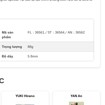
Mã sản
FL：36561／ST：36564／AN：36562
phẩm
Trọng lượng
88g
Độ dày
5.8mm
LC
YUKI Hirano
YAN An