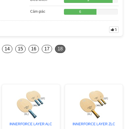
9
Cảm giác
6
5
14
15
16
17
18
INNERFORCE LAYER ALC
INNERFORCE LAYER ZLC