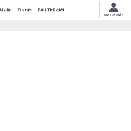
ải đấu
Tin tức
BXH Thế giới
Trang cá nhân