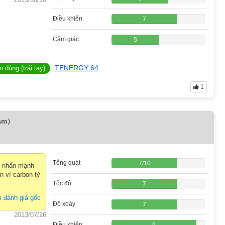
Điều khiển
7
Cảm giác
5
TENERGY 64
 dùng (trái tay)
1
ăm）
Tổng quát
7
/
10
ạt nhấn mạnh
n vì carbon tỷ
Tốc độ
7
 đánh giá gốc
Độ xoáy
7
2013/07/26
Điều khiển