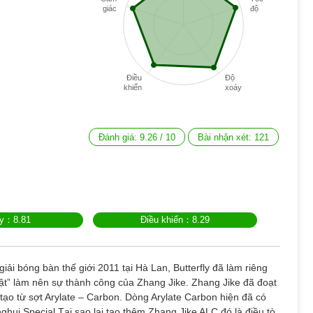
giác
độ
Điều
Độ
khiển
xoáy
Đánh giá:
9.26
/
10
Bài nhận xét:
121
áy：8.81
Điều khiển：8.29
giải bóng bàn thế giới 2011 tại Hà Lan, Butterfly đã làm riêng
mật” làm nên sự thành công của Zhang Jike. Zhang Jike đã đoạt
 tạo từ sợt Arylate – Carbon. Dòng Arylate Carbon hiện đã có
inghui Special Tại sao lại tạo thêm Zhang Jike ALC đó là điều tò