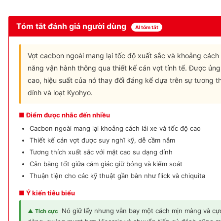
Tóm tắt đánh giá người dùng
AI tóm tắt
Vợt cacbon ngoài mang lại tốc độ xuất sắc và khoảng cách 
năng vận hành thông qua thiết kế cán vợt tỉnh tế. Được ủng 
cao, hiệu suất của nó thay đổi đáng kể dựa trên sự tương t
dính và loạt Kyohyo.
■ Điểm được nhắc đến nhiều
Cacbon ngoài mang lại khoảng cách lái xe và tốc độ cao
Thiết kế cán vợt được suy nghĩ kỹ, dễ cầm nắm
Tương thích xuất sắc với mặt cao su dạng dính
Cân bằng tốt giữa cảm giác giữ bóng và kiểm soát
Thuận tiện cho các kỹ thuật gần bàn như flick và chiquita
■ Ý kiến tiêu biểu
Nó giữ lấy nhưng vẫn bay một cách mịn màng và cực
▲ Tích cực