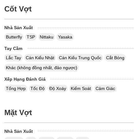
Cốt Vợt
Nhà Sản Xuất
Butterfly
TSP
Nittaku
Yasaka
Tay Cầm
Lắc Tay
Cán Kiểu Nhật
Cán Kiểu Trung Quốc
Cắt Bóng
Khác (không đồng nhất, đảo ngược)
Xếp Hạng Đánh Giá
Tổng Hợp
Tốc Độ
Độ Xoáy
Kiểm Soát
Cảm Giác
Mặt Vợt
Nhà Sản Xuất