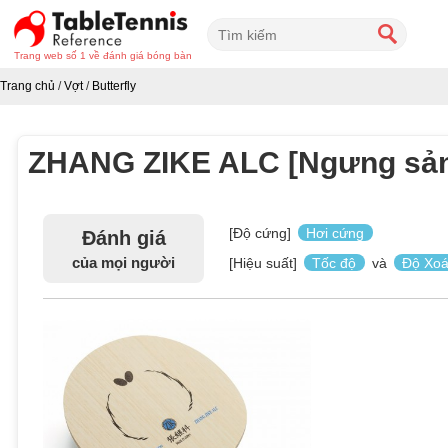
Trang web số 1 về đánh giá bóng bàn
Trang chủ
/
Vợt
/
Butterfly
ZHANG ZIKE ALC [Ngưng sản
[Độ cứng]
Hơi cứng
Đánh giá
của mọi người
[Hiệu suất]
Tốc độ
và
Độ Xo