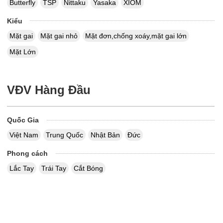
Butterfly
TSP
Nittaku
Yasaka
XIOM
Kiểu
Mặt gai
Mặt gai nhỏ
Mặt đơn,chống xoáy,mặt gai lớn
Mặt Lớn
VĐV Hàng Đầu
Quốc Gia
Việt Nam
Trung Quốc
Nhật Bản
Đức
Phong cách
Lắc Tay
Trái Tay
Cắt Bóng