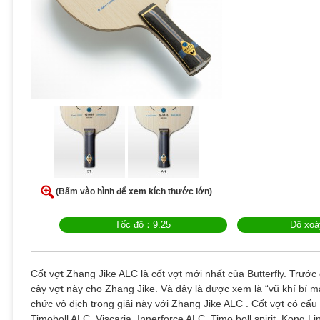
(Bấm vào hình để xem kích thước lớn)
Tốc độ：9.25
Độ xo
Cốt vợt Zhang Jike ALC là cốt vợt mới nhất của Butterfly. Trước 
cây vợt này cho Zhang Jike. Và đây là được xem là “vũ khí bí 
chức vô địch trong giải này với Zhang Jike ALC . Cốt vợt có cấu
Timoboll ALC, Viscaria, Innerforce ALC, Timo boll spirit, Kong L