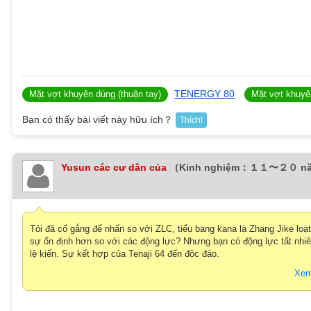
TENERGY 80
Mặt vợt khuyên dùng (thuận tay)
Mặt vợt khuyên
Bạn có thấy bài viết này hữu ích？
Thích!
Yusun các cư dân của
（Kinh nghiệm：１１〜２０ n
Tôi đã cố gắng để nhấn so với ZLC, tiểu bang kana là Zhang Jike lo
sự ổn định hơn so với các động lực? Nhưng bạn có động lực tất nhiê
lệ kiến. Sự kết hợp của Tenaji 64 đến độc đáo.
Xem