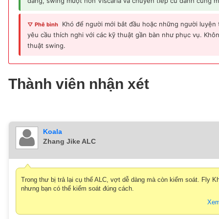
dàng, swing mượt hơn Viscaria và chuyển tiếp cú đánh cũng 
Khó để người mới bắt đầu hoặc những người luyện
▽ Phê bình
yêu cầu thích nghi với các kỹ thuật gần bàn như phục vụ. Khô
thuật swing.
Thành viên nhận xét
Koala
Zhang Jike ALC
Trong thư bị trả lại cụ thể ALC, vợt dễ dàng mà còn kiểm soát. Fly Kh
nhưng bạn có thể kiểm soát đúng cách.
Xem