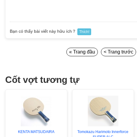
Bạn có thấy bài viết này hữu ích？
Thích!
« Trang đầu
< Trang trước
Cốt vợt tương tự
KENTA MATSUDAIRA
Tomokazu Harimoto Innerforce
SUPER ALC