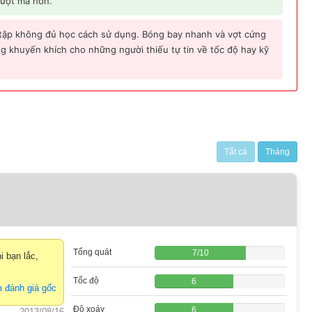
mượt mà hơn.
 tập không đủ học cách sử dụng. Bóng bay nhanh và vợt cứng
ng khuyến khích cho những người thiếu tự tin về tốc độ hay kỹ
Tất cả
Tháng
Tổng quát
7
/
10
i bạn lắc,
Tốc độ
6
 đánh giá gốc
Độ xoáy
6
2013/08/16