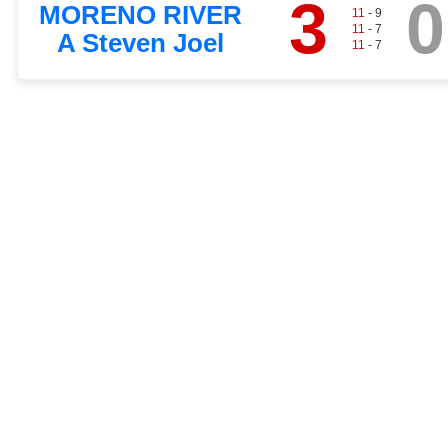
3
0
MORENO RIVER
11
- 9
11
- 7
A Steven Joel
11
- 7