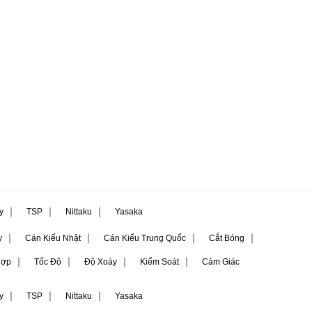
｜
｜
｜
ly
TSP
Nittaku
Yasaka
｜
｜
｜
｜
y
Cán Kiểu Nhật
Cán Kiểu Trung Quốc
Cắt Bóng
｜
｜
｜
｜
Hợp
Tốc Độ
Độ Xoáy
Kiểm Soát
Cảm Giác
｜
｜
｜
ly
TSP
Nittaku
Yasaka