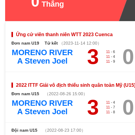
0
Thắng
Ứng cử viên thanh niên WTT 2023 Cuenca
Đơn nam U19
Tứ kết
（2023-11-14 12:00）
3
0
MORENO RIVER
11
- 6
11
- 4
A Steven Joel
11
- 9
2022 ITTF Giải vô địch thiếu sinh quân toàn Mỹ (U15
Đơn nam U15
（2022-08-26 15:00）
3
0
MORENO RIVER
11
- 4
11
- 7
A Steven Joel
11
- 8
Đội nam U15
（2022-08-23 17:00）