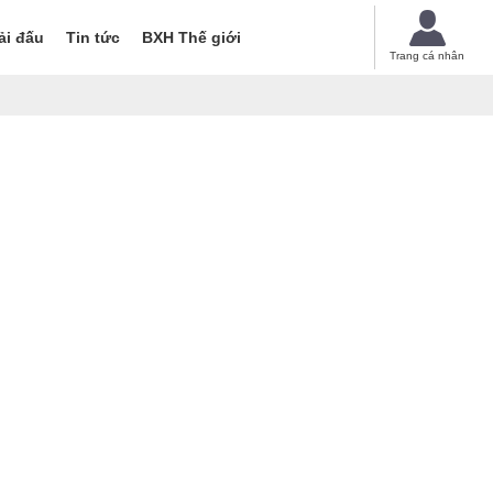
ải đấu
Tin tức
BXH Thế giới
Trang cá nhân