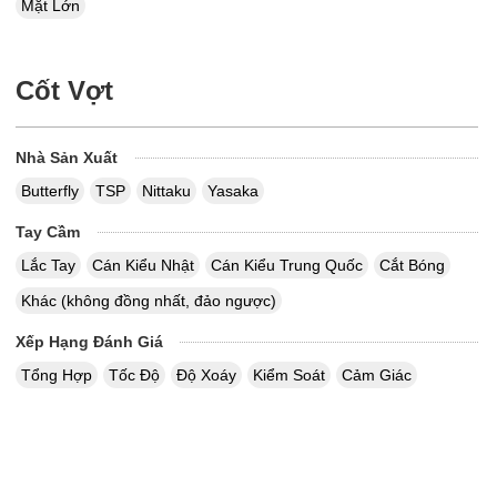
Mặt Lớn
Cốt Vợt
Nhà Sản Xuất
Butterfly
TSP
Nittaku
Yasaka
Tay Cầm
Lắc Tay
Cán Kiểu Nhật
Cán Kiểu Trung Quốc
Cắt Bóng
Khác (không đồng nhất, đảo ngược)
Xếp Hạng Đánh Giá
Tổng Hợp
Tốc Độ
Độ Xoáy
Kiểm Soát
Cảm Giác