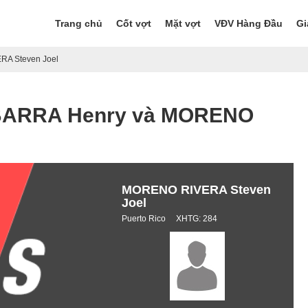
Trang chủ
Cốt vợt
Mặt vợt
VĐV Hàng Đầu
Gi
RA Steven Joel
a IBARRA Henry và MORENO
MORENO RIVERA Steven
Joel
Puerto Rico XHTG: 284