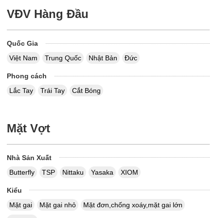
VĐV Hàng Đầu
Quốc Gia
Việt Nam
Trung Quốc
Nhật Bản
Đức
Phong cách
Lắc Tay
Trái Tay
Cắt Bóng
Mặt Vợt
Nhà Sản Xuất
Butterfly
TSP
Nittaku
Yasaka
XIOM
Kiểu
Mặt gai
Mặt gai nhỏ
Mặt đơn,chống xoáy,mặt gai lớn