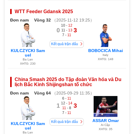
WTT Feeder Gdansk 2025
Đơn nam
Vòng 32
（2025-11-12 19:25）
10 -
12
0
3
11 -
13
7 -
11
Kết quả trận đấu
KULCZYCKI Sam
BOBOCICA Mihai
uel
Italy
XHTG: 148
Ba Lan
XHTG: 230
China Smash 2025 do Tập đoàn Văn hóa và Du
lịch Bắc Kinh Shijingshan tổ chức
Đơn nam
Vòng 64
（2025-09-29 11:35）
6 -
11
12 -
14
1
3
11
- 8
7 -
11
ASSAR Omar
Kết quả trận đấu
KULCZYCKI Sam
Ai Cập
uel
XHTG: 35
Ba Lan