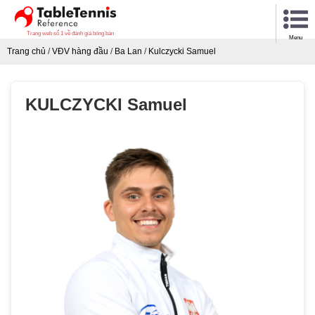
Trang web số 1 về đánh giá bóng bàn
Menu
Trang chủ
/
VĐV hàng đầu
/
Ba Lan
/
Kulczycki Samuel
KULCZYCKI Samuel