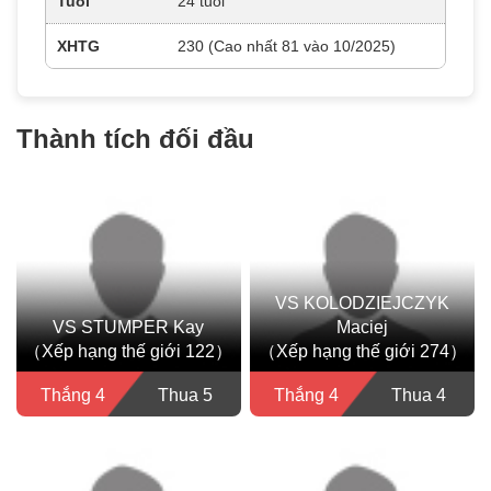
Tuổi
24 tuổi
XHTG
230 (Cao nhất 81 vào 10/2025)
Thành tích đối đầu
VS KOLODZIEJCZYK
VS STUMPER Kay
Maciej
（Xếp hạng thế giới 122）
（Xếp hạng thế giới 274）
Thắng 4
Thua 5
Thắng 4
Thua 4