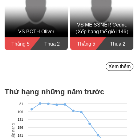
VS MEISSNER Cedric
VS BOTH Oliver
（Xếp hạng thế giới 146）
Thắng 5
Thua 2
Thắng 5
Thua 2
Xem thêm
Thứ hạng những năm trước
81
106
131
Xếp hạng
156
181