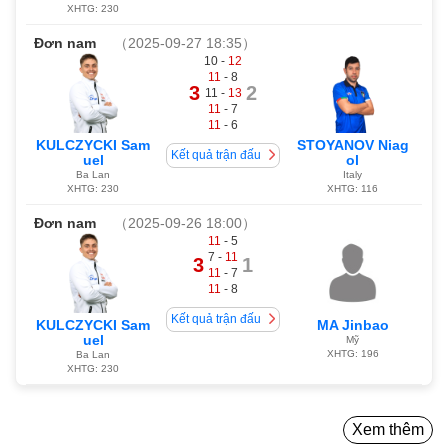
XHTG: 230
Đơn nam
（2025-09-27 18:35）
10 -
12
11
- 8
3
2
11 -
13
11
- 7
11
- 6
KULCZYCKI Sam
STOYANOV Niag
Kết quả trận đấu
uel
ol
Ba Lan
Italy
XHTG: 230
XHTG: 116
Đơn nam
（2025-09-26 18:00）
11
- 5
7 -
11
3
1
11
- 7
11
- 8
Kết quả trận đấu
KULCZYCKI Sam
MA Jinbao
uel
Mỹ
XHTG: 196
Ba Lan
XHTG: 230
Xem thêm