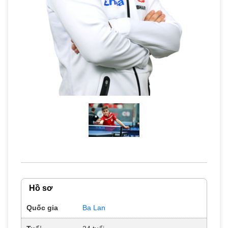
Hồ sơ
Quốc gia
Ba Lan