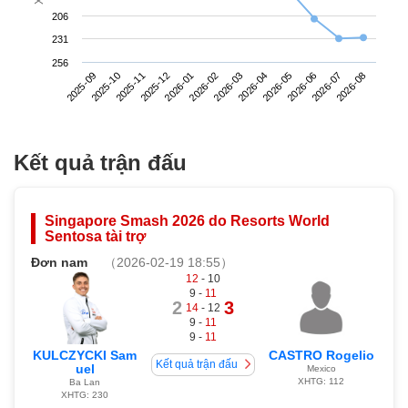
206
231
256
2025-09
2025-12
2026-03
2026-06
2025-11
2026-02
2026-05
2026-08
2025-10
2026-01
2026-04
2026-07
Kết quả trận đấu
Singapore Smash 2026 do Resorts World
Sentosa tài trợ
Đơn nam
（2026-02-19 18:55）
12
- 10
9 -
11
2
3
14
- 12
9 -
11
9 -
11
KULCZYCKI Sam
CASTRO Rogelio
Kết quả trận đấu
uel
Mexico
XHTG: 112
Ba Lan
XHTG: 230