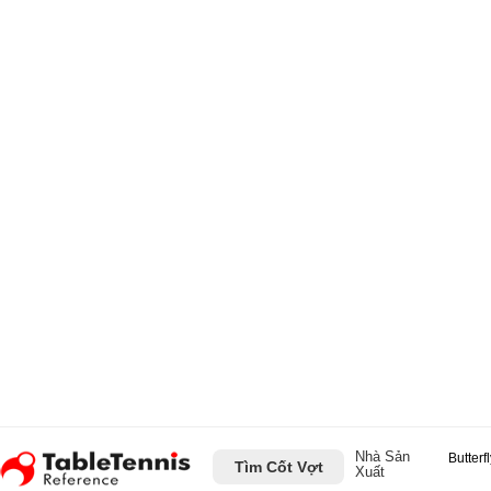
Nhà Sản
Butterf
Tìm Cốt Vợt
Xuất