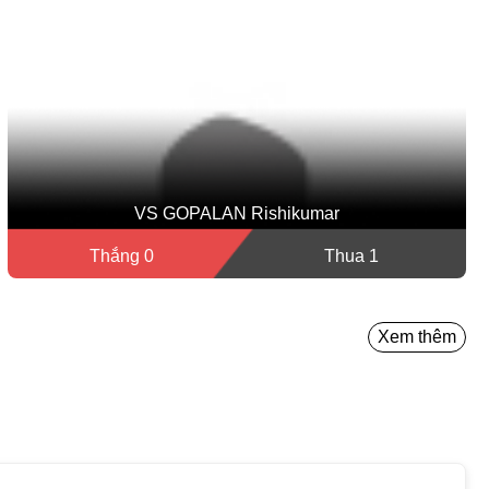
VS GOPALAN Rishikumar
Thắng 0
Thua 1
Xem thêm