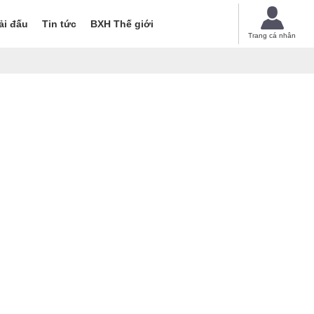
ải đấu
Tin tức
BXH Thế giới
Trang cá nhân