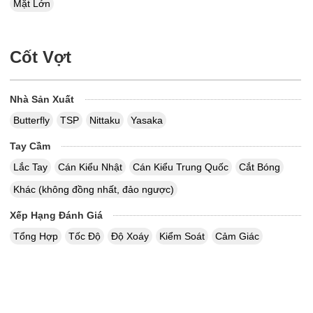
Mặt Lớn
Cốt Vợt
Nhà Sản Xuất
Butterfly
TSP
Nittaku
Yasaka
Tay Cầm
Lắc Tay
Cán Kiểu Nhật
Cán Kiểu Trung Quốc
Cắt Bóng
Khác (không đồng nhất, đảo ngược)
Xếp Hạng Đánh Giá
Tổng Hợp
Tốc Độ
Độ Xoáy
Kiểm Soát
Cảm Giác