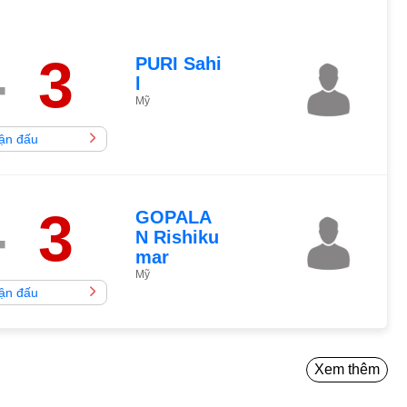
-
3
PURI Sahi
l
Mỹ
rận đấu
-
3
GOPALA
N Rishiku
mar
Mỹ
rận đấu
Xem thêm