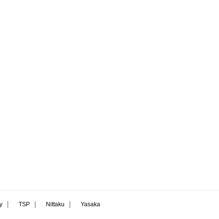
｜
｜
｜
ly
TSP
Nittaku
Yasaka