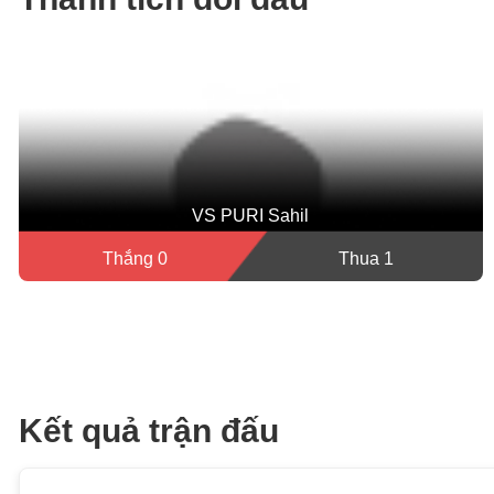
VS PURI Sahil
Thắng 0
Thua 1
Kết quả trận đấu