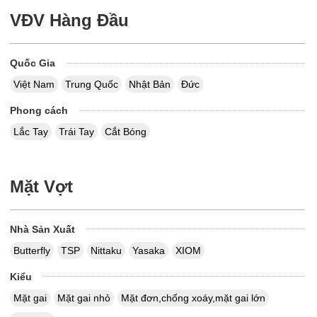
VĐV Hàng Đầu
Quốc Gia
Việt Nam
Trung Quốc
Nhật Bản
Đức
Phong cách
Lắc Tay
Trái Tay
Cắt Bóng
Mặt Vợt
Nhà Sản Xuất
Butterfly
TSP
Nittaku
Yasaka
XIOM
Kiểu
Mặt gai
Mặt gai nhỏ
Mặt đơn,chống xoáy,mặt gai lớn