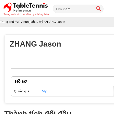
Trang web số 1 về đánh giá bóng bàn
Trang chủ
/
VĐV hàng đầu
/
Mỹ
/
ZHANG Jason
ZHANG Jason
Hồ sơ
Quốc gia
Mỹ
Thành tích đối đầu