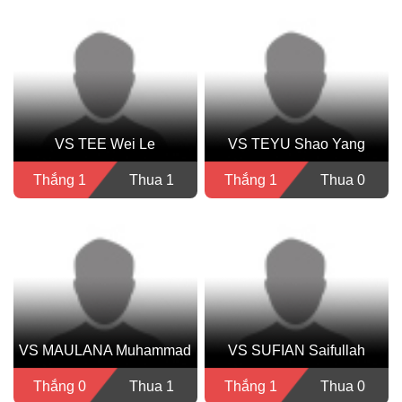
VS TEE Wei Le
VS TEYU Shao Yang
Thắng 1
Thua 1
Thắng 1
Thua 0
VS MAULANA Muhammad
VS SUFIAN Saifullah
Thắng 0
Thua 1
Thắng 1
Thua 0