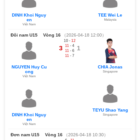
DINH Khoi Nguy
TEE Wei Le
en
Malaysia
Việt Nam
Đôi nam U15
Vòng 16
（2026-04-18 12:00）
10 -
12
11
- 4
3
1
11
- 6
11
- 7
NGUYEN Huy Cu
CHIA Jonas
ong
Singapore
Việt Nam
TEYU Shao Yang
DINH Khoi Nguy
Singapore
en
Việt Nam
Đơn nam U15
Vòng 16
（2026-04-18 10:30）