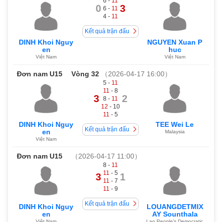
6 -
11
0
3
6 -
11
4 -
11
Kết quả trận đấu
DINH Khoi Nguy
NGUYEN Xuan P
en
huc
Việt Nam
Việt Nam
Đơn nam U15
Vòng 32
（2026-04-17 16:00）
5 -
11
11
- 8
3
2
8 -
11
12
- 10
11
- 5
DINH Khoi Nguy
TEE Wei Le
Kết quả trận đấu
en
Malaysia
Việt Nam
Đơn nam U15
（2026-04-17 11:00）
8 -
11
11
- 5
3
1
11
- 7
11
- 9
Kết quả trận đấu
DINH Khoi Nguy
LOUANGDETMIX
en
AY Sounthala
Việt Nam
Lao People's Democratic