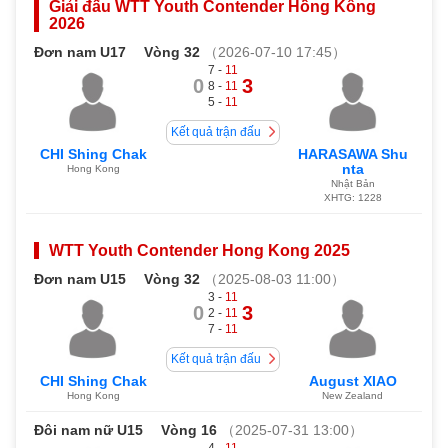
Giải đấu WTT Youth Contender Hồng Kông
2026
Đơn nam U17
Vòng 32
（2026-07-10 17:45）
7 -
11
0
3
8 -
11
5 -
11
Kết quả trận đấu
CHI Shing Chak
HARASAWA Shu
nta
Hong Kong
Nhật Bản
XHTG: 1228
WTT Youth Contender Hong Kong 2025
Đơn nam U15
Vòng 32
（2025-08-03 11:00）
3 -
11
0
3
2 -
11
7 -
11
Kết quả trận đấu
CHI Shing Chak
August XIAO
Hong Kong
New Zealand
Đôi nam nữ U15
Vòng 16
（2025-07-31 13:00）
4 -
11