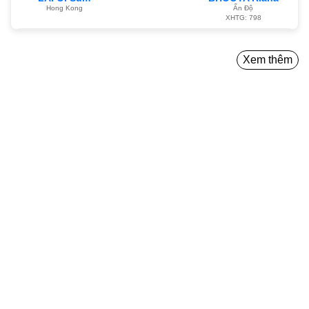
Hong Kong
Ấn Độ
XHTG: 798
Xem thêm