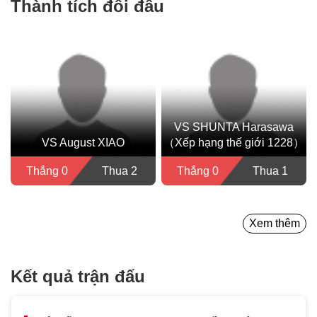
Thành tích đối đầu
VS SHUNTA Harasawa
VS August XIAO
（Xếp hạng thế giới 1228）
Thắng 0
Thua 2
Thắng 0
Thua 1
Xem thêm
Kết quả trận đấu