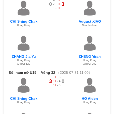
0
3
7 -
11
1 -
11
CHI Shing Chak
August XIAO
Hong Kong
New Zealand
ZHANG Jia Yu
ZHENG Yiran
Hong Kong
Hong Kong
XHTG: 629
XHTG: 952
Đôi nam nữ U15
Vòng 32
（2025-07-31 11:00）
11
- 3
3
0
11
- 4
11
- 6
CHI Shing Chak
HO Aiden
Hong Kong
Hong Kong