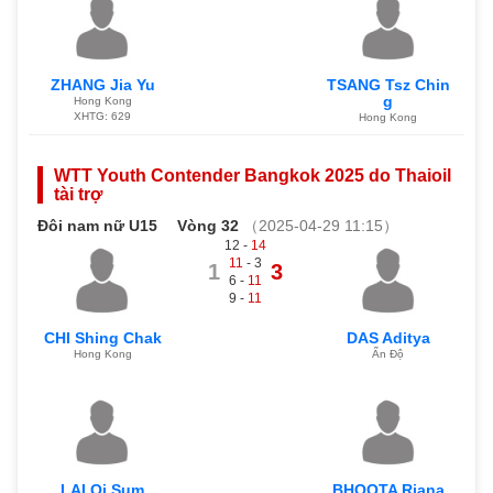
ZHANG Jia Yu
TSANG Tsz Chin
g
Hong Kong
XHTG: 629
Hong Kong
WTT Youth Contender Bangkok 2025 do Thaioil
tài trợ
Đôi nam nữ U15
Vòng 32
（2025-04-29 11:15）
12 -
14
11
- 3
1
3
6 -
11
9 -
11
CHI Shing Chak
DAS Aditya
Hong Kong
Ấn Độ
LAI Oi Sum
BHOOTA Riana