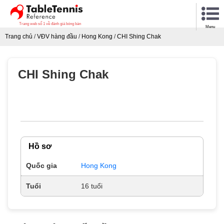
Trang web số 1 về đánh giá bóng bàn
Menu
Trang chủ
/
VĐV hàng đầu
/
Hong Kong
/
CHI Shing Chak
CHI Shing Chak
Hồ sơ
Quốc gia
Hong Kong
Tuổi
16 tuổi