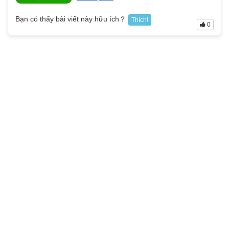
Bạn có thấy bài viết này hữu ích？
Thích!
0