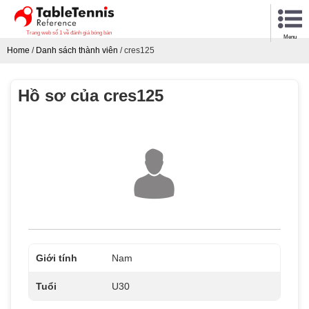
Trang web số 1 về đánh giá bóng bàn
Menu
Home
/
Danh sách thành viên
/
cres125
Hồ sơ của cres125
Giới tính
Nam
Tuổi
U30