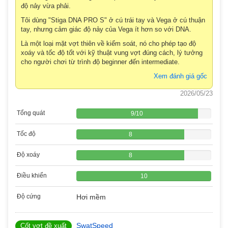
độ nảy vừa phải.
Tôi dùng "Stiga DNA PRO S" ở cú trái tay và Vega ở cú thuận
tay, nhưng cảm giác độ nảy của Vega ít hơn so với DNA.
Là một loại mặt vợt thiên về kiểm soát, nó cho phép tạo độ
xoáy và tốc độ tốt với kỹ thuật vung vợt đúng cách, lý tưởng
cho người chơi từ trình độ beginner đến intermediate.
Xem đánh giá gốc
2026/05/23
Tổng quát
9
/
10
Tốc độ
8
Độ xoáy
8
Điều khiển
10
Độ cứng
Hơi mềm
SwatSpeed
Cốt vợt đề xuất