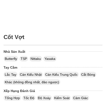
Cốt Vợt
Nhà Sản Xuất
Butterfly
TSP
Nittaku
Yasaka
Tay Cầm
Lắc Tay
Cán Kiểu Nhật
Cán Kiểu Trung Quốc
Cắt Bóng
Khác (không đồng nhất, đảo ngược)
Xếp Hạng Đánh Giá
Tổng Hợp
Tốc Độ
Độ Xoáy
Kiểm Soát
Cảm Giác