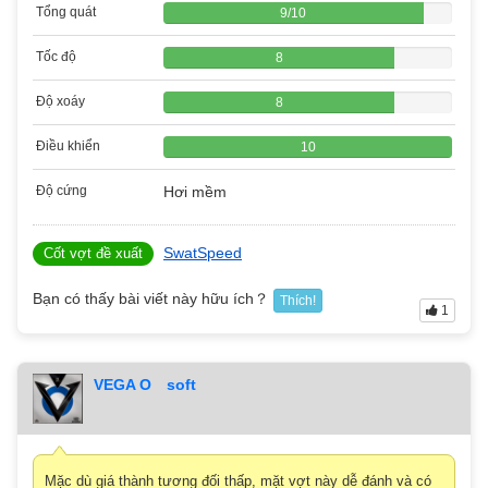
Tổng quát
9
/
10
Tốc độ
8
Độ xoáy
8
Điều khiển
10
Độ cứng
Hơi mềm
SwatSpeed
Cốt vợt đề xuất
Bạn có thấy bài viết này hữu ích？
Thích!
1
VEGA O soft
Mặc dù giá thành tương đối thấp, mặt vợt này dễ đánh và có