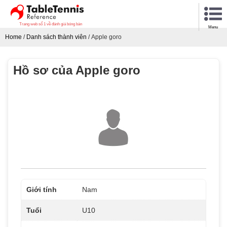
Trang web số 1 về đánh giá bóng bàn
Menu
Home
/
Danh sách thành viên
/
Apple goro
Hồ sơ của Apple goro
Giới tính
Nam
Tuổi
U10