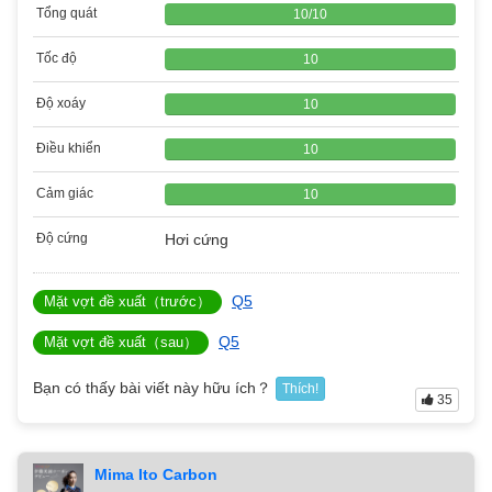
Tổng quát
10
/
10
Tốc độ
10
Độ xoáy
10
Điều khiển
10
Cảm giác
10
Độ cứng
Hơi cứng
Q5
Mặt vợt đề xuất（trước）
Q5
Mặt vợt đề xuất（sau）
Bạn có thấy bài viết này hữu ích？
Thích!
35
Mima Ito Carbon