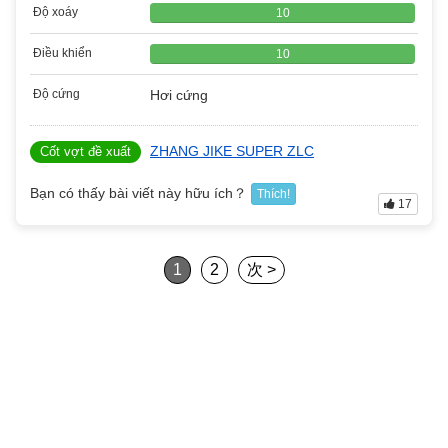
Độ xoáy
10
Điều khiển
10
Độ cứng
Hơi cứng
ZHANG JIKE SUPER ZLC
Cốt vợt đề xuất
Bạn có thấy bài viết này hữu ích？
Thích!
17
1
2
次 >