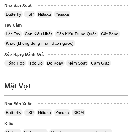
Nhà Sản Xuất
Butterfly
TSP
Nittaku
Yasaka
Tay Cầm
Lắc Tay
Cán Kiểu Nhật
Cán Kiểu Trung Quốc
Cắt Bóng
Khác (không đồng nhất, đảo ngược)
Xếp Hạng Đánh Giá
Tổng Hợp
Tốc Độ
Độ Xoáy
Kiểm Soát
Cảm Giác
Mặt Vợt
Nhà Sản Xuất
Butterfly
TSP
Nittaku
Yasaka
XIOM
Kiểu