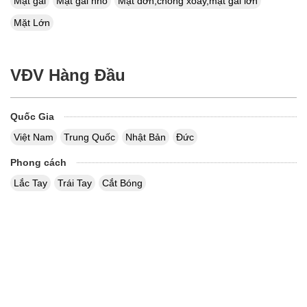
Mặt gai
Mặt gai nhỏ
Mặt đơn,chống xoáy,mặt gai lớn
Mặt Lớn
VĐV Hàng Đầu
Quốc Gia
Việt Nam
Trung Quốc
Nhật Bản
Đức
Phong cách
Lắc Tay
Trái Tay
Cắt Bóng