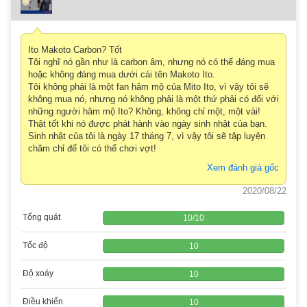
Ito Makoto Carbon? Tốt
Tôi nghĩ nó gần như là carbon âm, nhưng nó có thể đáng mua
hoặc không đáng mua dưới cái tên Makoto Ito.
Tôi không phải là một fan hâm mộ của Mito Ito, vì vậy tôi sẽ
không mua nó, nhưng nó không phải là một thứ phải có đối với
những người hâm mộ Ito? Không, không chỉ một, một vài!
Thật tốt khi nó được phát hành vào ngày sinh nhật của bạn.
Sinh nhật của tôi là ngày 17 tháng 7, vì vậy tôi sẽ tập luyện
chăm chỉ để tôi có thể chơi vợt!
Xem đánh giá gốc
2020/08/22
Tổng quát
10
/
10
Tốc độ
10
Độ xoáy
10
Điều khiển
10