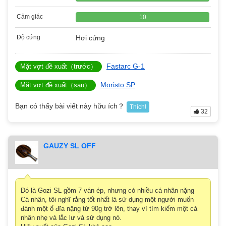
Cảm giác
10
Độ cứng
Hơi cứng
Fastarc G-1
Mặt vợt đề xuất（trước）
Moristo SP
Mặt vợt đề xuất（sau）
Bạn có thấy bài viết này hữu ích？
Thích!
32
GAUZY SL OFF
Đó là Gozi SL gồm 7 ván ép, nhưng có nhiều cá nhân nặng
Cá nhân, tôi nghĩ rằng tốt nhất là sử dụng một người muốn
đánh một ổ đĩa nặng từ 90g trở lên, thay vì tìm kiếm một cá
nhân nhẹ và lắc lư và sử dụng nó.