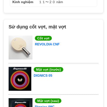
Kinh nghiệm
１１〜２０ năm
Sử dụng cốt vợt, mặt vợt
Cốt vợt
REVOLDIA CNF
Mặt vợt (trước)
DIGNICS 05
Mặt vợt (sau)
Dignics 09C