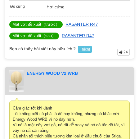
Độ cứng
Hơi cứng
RASANTER R47
Mặt vợt đề xuất（trước）
RASANTER R47
Mặt vợt đề xuất（sau）
Bạn có thấy bài viết này hữu ích？
Thích!
24
ENERGY WOOD V2 WRB
Cảm giác tốt khi đánh
Tôi không biết có phải là đế hay không, nhưng nó khác với
Energy Wood WRB vì nó dày hơn.
Vì nó là một cây vợt gỗ, nó rất dễ xoay và nó có tốc độ tốt, vì
vậy nó rất cân bằng.
Cá nhân tôi thích biểu tượng kim loại ở đầu chuôi của Stiga.