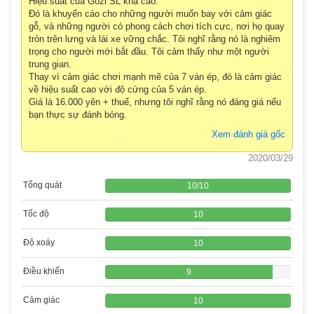
Hiệu suất của Gozi SL khá cao.
Đó là khuyến cáo cho những người muốn bay với cảm giác
gỗ, và những người có phong cách chơi tích cực, nơi họ quay
tròn trên lưng và lái xe vững chắc. Tôi nghĩ rằng nó là nghiêm
trọng cho người mới bắt đầu. Tôi cảm thấy như một người
trung gian.
Thay vì cảm giác chơi mạnh mẽ của 7 ván ép, đó là cảm giác
về hiệu suất cao với độ cứng của 5 ván ép.
Giá là 16.000 yên + thuế, nhưng tôi nghĩ rằng nó đáng giá nếu
bạn thực sự đánh bóng.
Xem đánh giá gốc
2020/03/29
Tổng quát
10
/
10
Tốc độ
10
Độ xoáy
10
Điều khiển
9
Cảm giác
10