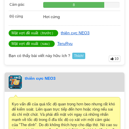
Cảm giác
8
Độ cứng
Hơi cứng
thiên cực NEO3
Mặt vợt đề xuất（trước）
TeruRyu
Mặt vợt đề xuất（sau）
Bạn có thấy bài viết này hữu ích？
Thích!
10
thiên cực NEO3
Kyo vấn đề của quá tốc độ quan trọng hơn beo nhưng rất khó
để kiểm soát. Liên quan trực tiếp đến hơn hoặc ròng nếu sai
dù chỉ một chút. Và phải đối mặt với ngay cả những nhấn
mạnh về tốc độ trong ổ đĩa tốc độ cọ xát với một cảm giác
của "The dính". Do đó không thích hợp cho đập thịt. Nó cao su