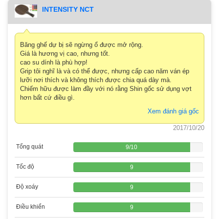
INTENSITY NCT
Băng ghế dự bị sẽ ngừng ổ được mở rộng.
Giá là hương vị cao, nhưng tốt.
cao su dính là phù hợp!
Grip tôi nghĩ là và có thể được, nhưng cấp cao năm ván ép
lưỡi nơi thích và không thích được chia quá dày mà.
Chiếm hữu được làm đầy với nó rằng Shin gốc sử dụng vợt
hơn bất cứ điều gì.
Xem đánh giá gốc
2017/10/20
Tổng quát
9
/
10
Tốc độ
9
Độ xoáy
9
Điều khiển
9