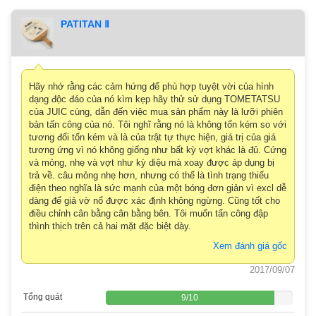
PATITAN Ⅱ
Hãy nhớ rằng các cảm hứng để phù hợp tuyệt vời của hình
dạng độc đáo của nó kìm kẹp hãy thử sử dụng TOMETATSU
của JUIC cùng, dẫn đến việc mua sản phẩm này là lưỡi phiên
bản tấn công của nó. Tôi nghĩ rằng nó là không tốn kém so với
tương đối tốn kém và là của trật tự thực hiện, giá trị của giá
tương ứng vì nó không giống như bất kỳ vợt khác là đủ. Cứng
và mỏng, nhẹ và vợt như kỳ diệu mà xoay được áp dụng bị
trả về. câu mỏng nhẹ hơn, nhưng có thể là tình trạng thiếu
điện theo nghĩa là sức mạnh của một bóng đơn giản vì excl dễ
dàng để giả vờ nổ được xác định không ngừng. Cũng tốt cho
điều chỉnh cân bằng cân bằng bên. Tôi muốn tấn công đập
thình thịch trên cả hai mặt đặc biệt dày.
Xem đánh giá gốc
2017/09/07
Tổng quát
9
/
10