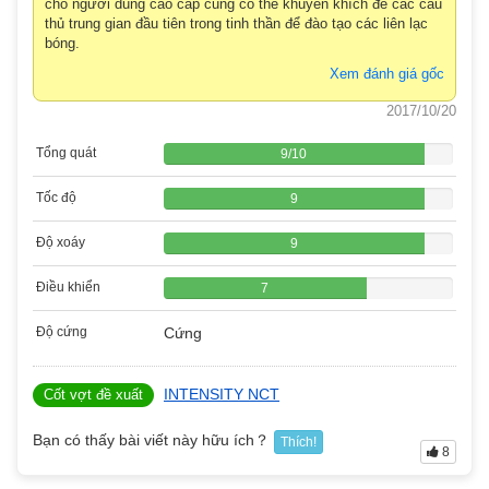
cho người dùng cao cấp cũng có thể khuyến khích để các cầu
thủ trung gian đầu tiên trong tinh thần để đào tạo các liên lạc
bóng.
Xem đánh giá gốc
2017/10/20
Tổng quát
9
/
10
Tốc độ
9
Độ xoáy
9
Điều khiển
7
Độ cứng
Cứng
INTENSITY NCT
Cốt vợt đề xuất
Bạn có thấy bài viết này hữu ích？
Thích!
8