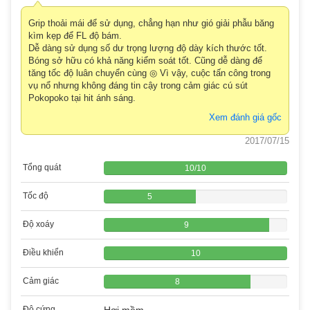
Grip thoải mái để sử dụng, chẳng hạn như gió giải phẫu băng
kìm kẹp để FL độ bám.
Dễ dàng sử dụng số dư trọng lượng độ dày kích thước tốt.
Bóng sở hữu có khả năng kiểm soát tốt. Cũng dễ dàng để
tăng tốc độ luân chuyển cùng ◎ Vì vậy, cuộc tấn công trong
vụ nổ nhưng không đáng tin cậy trong cảm giác cú sút
Pokopoko tại hit ánh sáng.
Xem đánh giá gốc
2017/07/15
Tổng quát
10
/
10
Tốc độ
5
Độ xoáy
9
Điều khiển
10
Cảm giác
8
Độ cứng