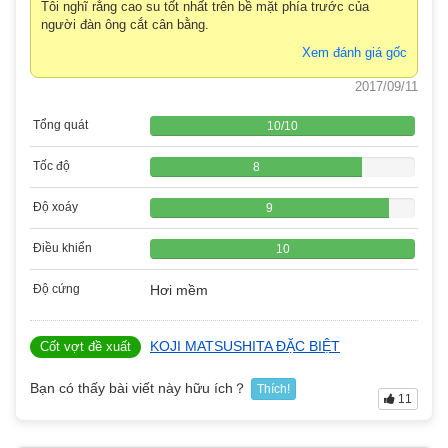
Tôi nghĩ rằng cao su tốt nhất trên bề mặt phía trước của
người đàn ông cắt cân bằng.
Xem đánh giá gốc
2017/09/11
Tổng quát
10
/
10
Tốc độ
8
Độ xoáy
9
Điều khiển
10
Độ cứng
Hơi mềm
KOJI MATSUSHITA ĐẶC BIỆT
Cốt vợt đề xuất
Bạn có thấy bài viết này hữu ích？
Thích!
11