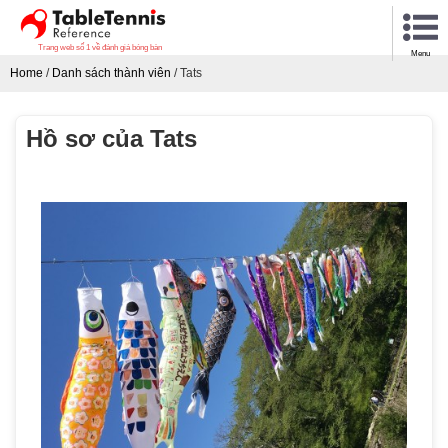
Trang web số 1 về đánh giá bóng bàn
Menu
Home
/
Danh sách thành viên
/
Tats
Hồ sơ của Tats