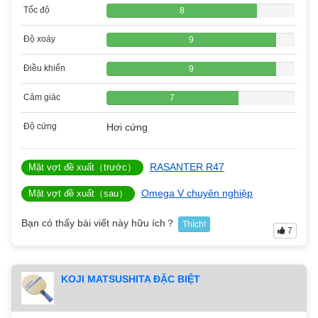
Tốc độ
8
Độ xoáy
9
Điều khiển
9
Cảm giác
7
Độ cứng
Hơi cứng
RASANTER R47
Mặt vợt đề xuất（trước）
Omega V chuyên nghiệp
Mặt vợt đề xuất（sau）
Bạn có thấy bài viết này hữu ích？
Thích!
7
KOJI MATSUSHITA ĐẶC BIỆT