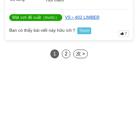
Hơi mềm
VS＞402 LIMBER
Mặt vợt đề xuất（trước）
Bạn có thấy bài viết này hữu ích？
Thích!
7
1
2
次 >