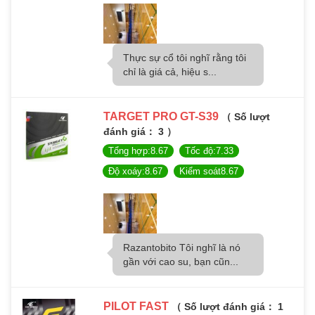
Thực sự cổ tôi nghĩ rằng tôi
chỉ là giá cả, hiệu s...
TARGET PRO GT-S39
（ Số lượt
đánh giá： 3 ）
Tổng hợp:8.67
Tốc độ:7.33
Độ xoáy:8.67
Kiểm soát8.67
Razantobito Tôi nghĩ là nó
gần với cao su, bạn cũn...
PILOT FAST
（ Số lượt đánh giá： 1