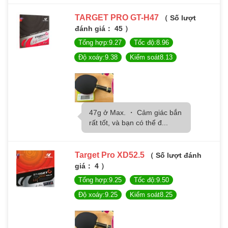
TARGET PRO GT-H47
（ Số lượt
đánh giá： 45 ）
Tổng hợp:9.27
Tốc độ:8.96
Độ xoáy:9.38
Kiểm soát8.13
47g ở Max. ・ Cảm giác bắn
rất tốt, và bạn có thể đ...
Target Pro XD52.5
（ Số lượt đánh
giá： 4 ）
Tổng hợp:9.25
Tốc độ:9.50
Độ xoáy:9.25
Kiểm soát8.25