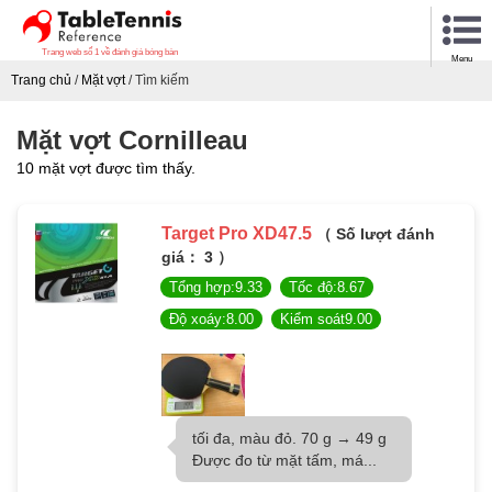
Trang web số 1 về đánh giá bóng bàn
Menu
Trang chủ
/
Mặt vợt
/
Tìm kiếm
Mặt vợt Cornilleau
10 mặt vợt được tìm thấy.
Target Pro XD47.5
（ Số lượt đánh
giá： 3 ）
Tổng hợp:9.33
Tốc độ:8.67
Độ xoáy:8.00
Kiểm soát9.00
tối đa, màu đỏ. 70 g → 49 g
Được đo từ mặt tấm, má...