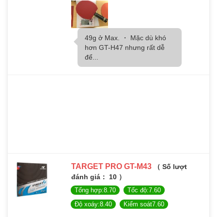
49g ở Max. ・ Mặc dù khó
hơn GT-H47 nhưng rất dễ
để...
TARGET PRO GT-M43
（ Số lượt
đánh giá： 10 ）
Tổng hợp:8.70
Tốc độ:7.60
Độ xoáy:8.40
Kiểm soát7.60