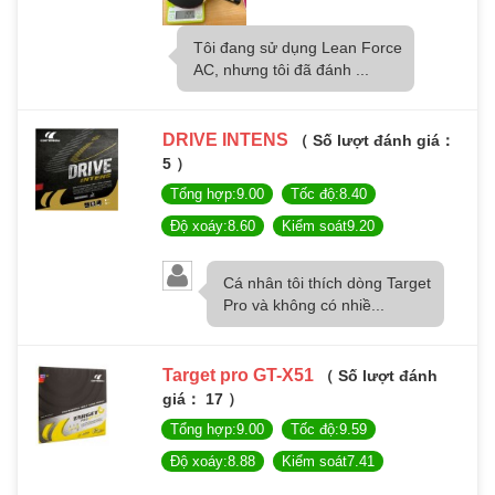
Tôi đang sử dụng Lean Force
AC, nhưng tôi đã đánh ...
DRIVE INTENS
（ Số lượt đánh giá：
5 ）
Tổng hợp:9.00
Tốc độ:8.40
Độ xoáy:8.60
Kiểm soát9.20
Cá nhân tôi thích dòng Target
Pro và không có nhiề...
Target pro GT-X51
（ Số lượt đánh
giá： 17 ）
Tổng hợp:9.00
Tốc độ:9.59
Độ xoáy:8.88
Kiểm soát7.41