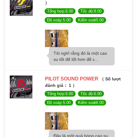
）
Tổng hợp:6.00
Tốc độ:8.00
Độ xoáy:5.00
Kiểm soát5.00
Tôi nghĩ rằng đó là một cao
su tốt để tốt hơn để c...
PILOT SOUND POWER
（ Số lượt
đánh giá： 1 ）
Tổng hợp:6.00
Tốc độ:6.00
Độ xoáy:5.00
Kiểm soát6.00
Đây là một quả bóng cao su