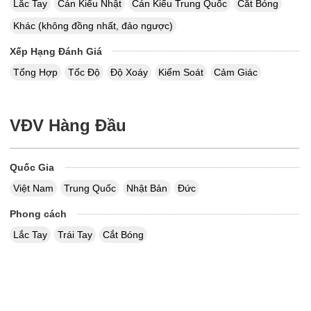
Lắc Tay
Cán Kiểu Nhật
Cán Kiểu Trung Quốc
Cắt Bóng
Khác (không đồng nhất, đảo ngược)
Xếp Hạng Đánh Giá
Tổng Hợp
Tốc Độ
Độ Xoáy
Kiểm Soát
Cảm Giác
VĐV Hàng Đầu
Quốc Gia
Việt Nam
Trung Quốc
Nhật Bản
Đức
Phong cách
Lắc Tay
Trái Tay
Cắt Bóng