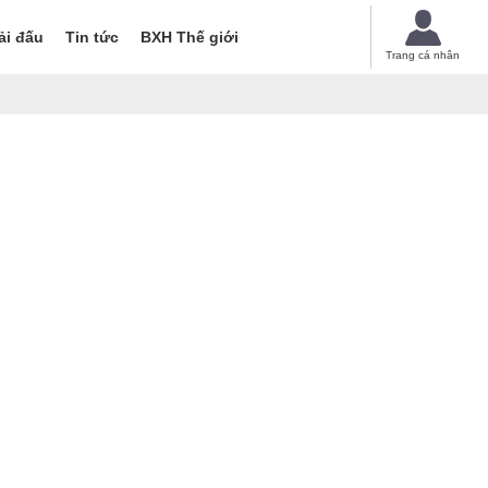
ải đấu
Tin tức
BXH Thế giới
Trang cá nhân