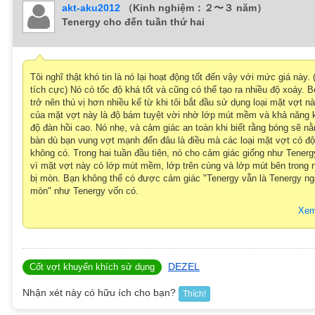
akt-aku2012
（Kinh nghiệm：２〜３ năm）
Tenergy cho đến tuần thứ hai
Tôi nghĩ thật khó tin là nó lại hoạt động tốt đến vậy với mức giá này
tích cực) Nó có tốc độ khá tốt và cũng có thể tạo ra nhiều độ xoáy. 
trở nên thú vị hơn nhiều kể từ khi tôi bắt đầu sử dụng loại mặt vợt n
của mặt vợt này là độ bám tuyệt vời nhờ lớp mút mềm và khả năng 
độ đàn hồi cao. Nó nhẹ, và cảm giác an toàn khi biết rằng bóng sẽ n
bàn dù bạn vung vợt mạnh đến đâu là điều mà các loại mặt vợt có đ
không có. Trong hai tuần đầu tiên, nó cho cảm giác giống như Tenerg
vì mặt vợt này có lớp mút mềm, lớp trên cùng và lớp mút bên trong
bị mòn. Bạn không thể có được cảm giác "Tenergy vẫn là Tenergy ng
mòn" như Tenergy vốn có.
Xem
DEZEL
Cốt vợt khuyến khích sử dụng
Nhận xét này có hữu ích cho bạn?
Thích!