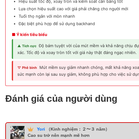
Hiệu suất tốc độ, xoay tròn và kiểm soát cân bằng tốt
Lựa chọn hiệu suất cao với giá phải chăng cho người mới
Tuổi thọ ngắn với mòn nhanh
Đặc biệt phù hợp để sử dụng backhand
■ Ý kiến tiêu biểu
Độ bám tuyệt vời của mút mềm và khả năng chịu đự
▲ Tích cực
xác. Tốc độ và xoay tròn tốt với giá này thật đáng ngạc nhiên.
Mút mềm suy giảm nhanh chóng, mất khả năng xoay
▽ Phê bình
sức mạnh còn lại sau suy giảm, không phù hợp cho việc sử dụn
Đánh giá của người dùng
Yori
（Kinh nghiệm：２〜３ năm）
Cao su trở nên mạnh mẽ hơn