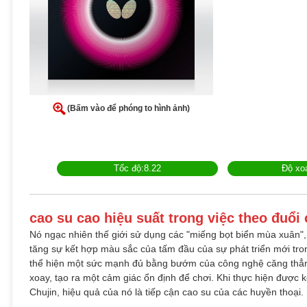
(Bấm vào để phóng to hình ảnh)
Tốc độ:8.22
Độ xo
cao su cao hiệu suất trong việc theo đuổi
Nó ngạc nhiên thế giới sử dụng các "miếng bọt biển mùa xuân",
tăng sự kết hợp màu sắc của tấm đầu của sự phát triển mới tro
thể hiện một sức mạnh đủ bằng bướm của công nghệ căng thẳng
xoay, tạo ra một cảm giác ổn định để chơi. Khi thực hiện được k
Chujin, hiệu quả của nó là tiếp cận cao su của các huyền thoại.