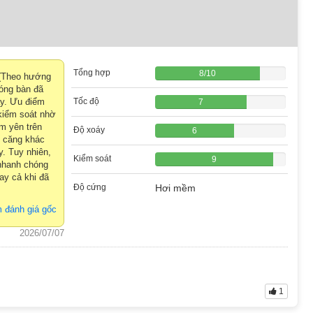
Tổng hợp
8
/
10
. (Theo hướng
Bóng bàn đã
ày. Ưu điểm
Tốc độ
7
kiểm soát nhờ
ằm yên trên
Độ xoáy
6
ộ căng khác
y. Tuy nhiên,
Kiểm soát
9
 nhanh chóng
ay cả khi đã
Độ cứng
Hơi mềm
 đánh giá gốc
2026/07/07
1