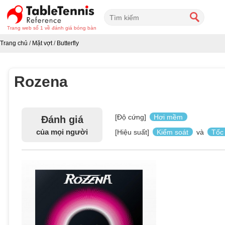
Trang web số 1 về đánh giá bóng bàn
Trang chủ
/
Mặt vợt
/
Butterfly
Rozena
[Độ cứng]
Hơi mềm
Đánh giá
của mọi người
[Hiệu suất]
Kiểm soát
và
Tốc