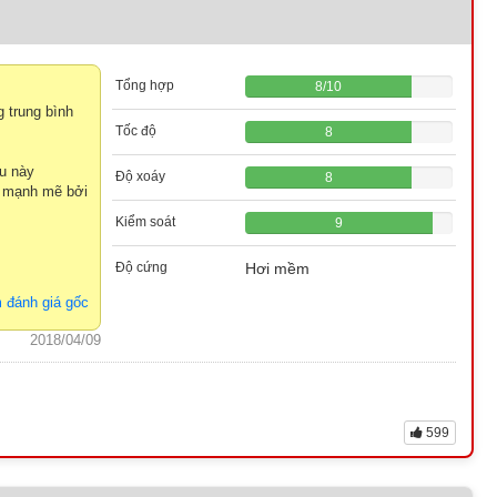
Tổng hợp
8
/
10
 trung bình
Tốc độ
8
su này
Độ xoáy
8
n mạnh mẽ bởi
Kiểm soát
9
Độ cứng
Hơi mềm
 đánh giá gốc
2018/04/09
599