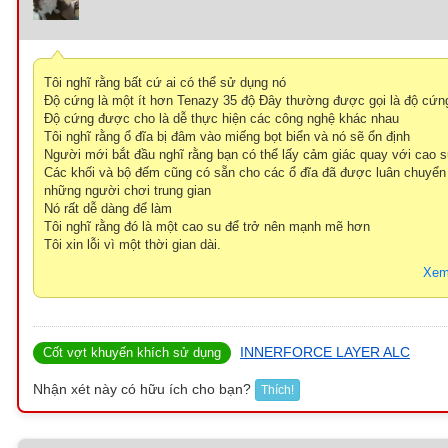
Tôi nghĩ rằng bất cứ ai có thể sử dụng nó
Độ cứng là một ít hơn Tenazy 35 độ Đây thường được gọi là độ cứng
Độ cứng được cho là dễ thực hiện các công nghệ khác nhau
Tôi nghĩ rằng ổ đĩa bị đâm vào miếng bọt biển và nó sẽ ổn định
Người mới bắt đầu nghĩ rằng bạn có thể lấy cảm giác quay với cao 
Các khối và bộ đếm cũng có sẵn cho các ổ đĩa đã được luân chuyể
những người chơi trung gian
Nó rất dễ dàng để làm
Tôi nghĩ rằng đó là một cao su để trở nên mạnh mẽ hơn
Tôi xin lỗi vì một thời gian dài.
Xem
INNERFORCE LAYER ALC
Cốt vợt khuyến khích sử dụng
Nhận xét này có hữu ích cho bạn?
Thích!