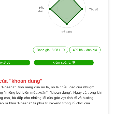
Điều
Tốc độ
khiển
Độ xoáy
Đánh giá:
8.68
/
10
409
bài đánh giá
áy:8.08
Kiểm soát:8.79
 của "khoan dung"
 "Rozena". tính năng của nó là, nó là chiều cao của nhuộm
ng "miếng bọt biển mùa xuân", "khoan dung". Ngay cả trong khi
 cao, bù đắp cho những lỗi của góc vợt tinh tế và hướng
éo ra khỏi "Rozena" từ phía trước-end trong lối chơi của