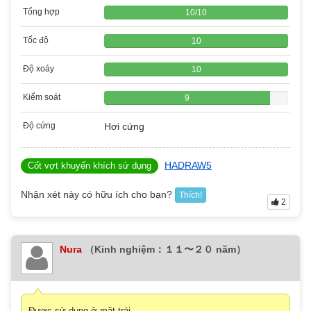
Tổng hợp
10
/
10
Tốc độ
10
Độ xoáy
10
Kiểm soát
9
Độ cứng
Hơi cứng
HADRAW5
Cốt vợt khuyến khích sử dụng
Nhận xét này có hữu ích cho bạn?
Thích!
2
Nura
（Kinh nghiệm：１１〜２０ năm）
Được sử dụng ở mặt trái.