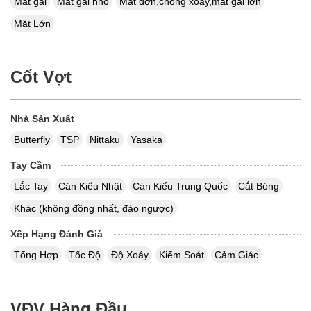
Mặt gai
Mặt gai nhỏ
Mặt đơn,chống xoáy,mặt gai lớn
Mặt Lớn
Cốt Vợt
Nhà Sản Xuất
Butterfly
TSP
Nittaku
Yasaka
Tay Cầm
Lắc Tay
Cán Kiểu Nhật
Cán Kiểu Trung Quốc
Cắt Bóng
Khác (không đồng nhất, đảo ngược)
Xếp Hạng Đánh Giá
Tổng Hợp
Tốc Độ
Độ Xoáy
Kiểm Soát
Cảm Giác
VĐV Hàng Đầu