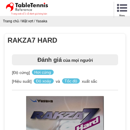
Trang web số 1 về đánh giá bóng bàn
Menu
Trang chủ
/
Mặt vợt
/
Yasaka
RAKZA7 HARD
Đánh giá
của mọi người
[Độ cứng]
Hơi cứng
[Hiệu suất]
Độ xoáy
và
Tốc độ
xuất sắc