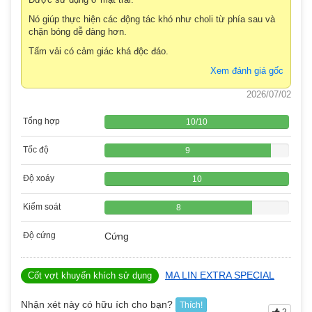
Nó giúp thực hiện các động tác khó như choli từ phía sau và
chặn bóng dễ dàng hơn.
Tấm vải có cảm giác khá độc đáo.
Xem đánh giá gốc
2026/07/02
Tổng hợp
10
/
10
Tốc độ
9
Độ xoáy
10
Kiểm soát
8
Độ cứng
Cứng
MA LIN EXTRA SPECIAL
Cốt vợt khuyến khích sử dụng
Nhận xét này có hữu ích cho bạn?
Thích!
2