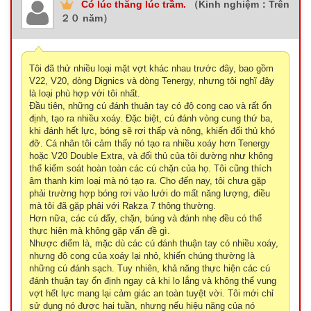
Có lúc thăng lúc trầm.
（Kinh nghiệm：Trên
２０ năm）
Tôi đã thử nhiều loại mặt vợt khác nhau trước đây, bao gồm
V22, V20, dòng Dignics và dòng Tenergy, nhưng tôi nghĩ đây
là loại phù hợp với tôi nhất.
Đầu tiên, những cú đánh thuận tay có độ cong cao và rất ổn
định, tạo ra nhiều xoáy. Đặc biệt, cú đánh vòng cung thứ ba,
khi đánh hết lực, bóng sẽ rơi thấp và nông, khiến đối thủ khó
đỡ. Cá nhân tôi cảm thấy nó tạo ra nhiều xoáy hơn Tenergy
hoặc V20 Double Extra, và đối thủ của tôi dường như không
thể kiểm soát hoàn toàn các cú chặn của họ. Tôi cũng thích
âm thanh kim loại mà nó tạo ra. Cho đến nay, tôi chưa gặp
phải trường hợp bóng rơi vào lưới do mất năng lượng, điều
mà tôi đã gặp phải với Rakza 7 thông thường.
Hơn nữa, các cú đẩy, chặn, búng và đánh nhẹ đều có thể
thực hiện mà không gặp vấn đề gì.
Nhược điểm là, mặc dù các cú đánh thuận tay có nhiều xoáy,
nhưng độ cong của xoáy lại nhỏ, khiến chúng thường là
những cú đánh sạch. Tuy nhiên, khả năng thực hiện các cú
đánh thuận tay ổn định ngay cả khi lo lắng và không thể vung
vợt hết lực mang lại cảm giác an toàn tuyệt vời. Tôi mới chỉ
sử dụng nó được hai tuần, nhưng nếu hiệu năng của nó