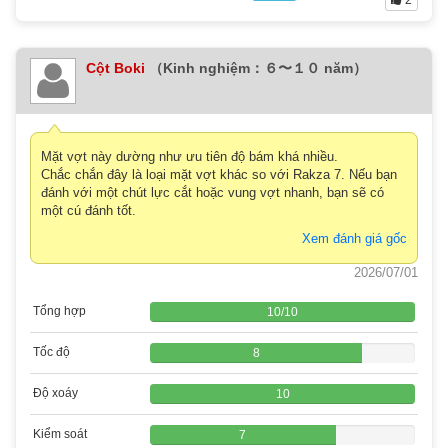
Cột Boki
（Kinh nghiệm：６〜１０ năm）
Mặt vợt này dường như ưu tiên độ bám khá nhiều.
Chắc chắn đây là loại mặt vợt khác so với Rakza 7. Nếu bạn
đánh với một chút lực cắt hoặc vung vợt nhanh, bạn sẽ có
một cú đánh tốt.
Xem đánh giá gốc
2026/07/01
Tổng hợp
10
/
10
Tốc độ
8
Độ xoáy
10
Kiểm soát
7