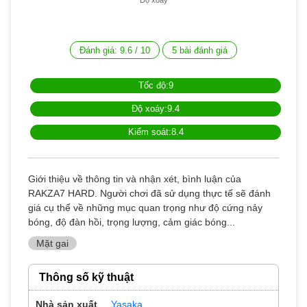
Đánh giá:
9.6
/
10
5
bài đánh giá
Tốc độ:9
Độ xoáy:9.4
Kiểm soát:8.4
Giới thiệu về thông tin và nhận xét, bình luận của
RAKZA7 HARD. Người chơi đã sử dụng thực tế sẽ đánh
giá cụ thể về những mục quan trọng như độ cứng nảy
bóng, độ đàn hồi, trọng lượng, cảm giác bóng...
Mặt gai
Thông số kỹ thuật
Nhà sản xuất
Yasaka