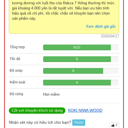
tương đương với tuổi thọ của Rakza 7 thông thường thì mức
giá khoảng 4.000 yên là rất tuyệt vời. Nếu bạn ưu tiên tính
hiệu quả về chi phí, tôi chắc chắn sẽ khuyên bạn nên chọn
sản phẩm này.
Xem đánh giá gốc
2026/04/17
Tổng hợp
9
/
10
Tốc độ
9
Độ xoáy
8
Kiểm soát
9
Độ cứng
Hơi mềm
KOKI NIWA WOOD
Cốt vợt khuyến khích sử dụng
Nhận xét này có hữu ích cho bạn?
Thích!
7