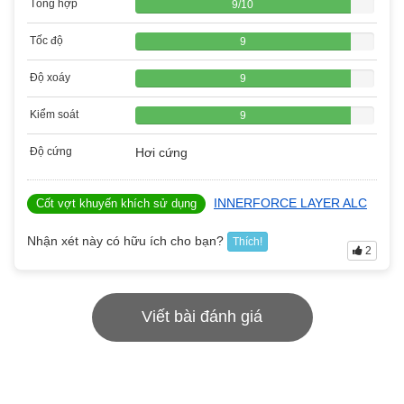
Tổng hợp
9
/
10
Tốc độ
9
Độ xoáy
9
Kiểm soát
9
Độ cứng
Hơi cứng
INNERFORCE LAYER ALC
Cốt vợt khuyến khích sử dụng
Nhận xét này có hữu ích cho bạn?
Thích!
2
Viết bài đánh giá