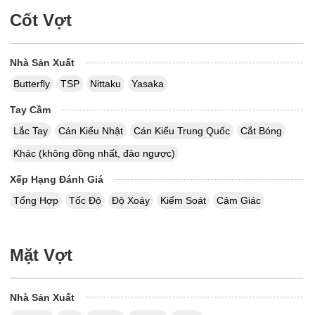
Cốt Vợt
Nhà Sản Xuất
Butterfly
TSP
Nittaku
Yasaka
Tay Cầm
Lắc Tay
Cán Kiểu Nhật
Cán Kiểu Trung Quốc
Cắt Bóng
Khác (không đồng nhất, đảo ngược)
Xếp Hạng Đánh Giá
Tổng Hợp
Tốc Độ
Độ Xoáy
Kiểm Soát
Cảm Giác
Mặt Vợt
Nhà Sản Xuất