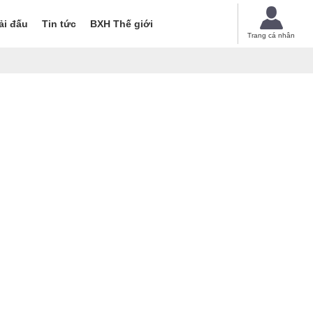
ải đấu
Tin tức
BXH Thế giới
Trang cá nhân