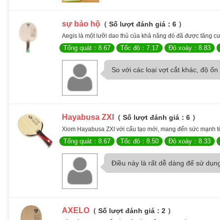
sự bảo hộ
（ Số lượt đánh giá：6 ）
Aegis là một lưỡi dao thủ của khả năng đó đã được tăng cườ
Tổng quát：8.67
Tốc độ：7.17
Độ xoáy：8.83
So với các loại vợt cắt khác, độ ổn
Hayabusa ZXI
（ Số lượt đánh giá：6 ）
Xiom Hayabusa ZXI với cấu tạo mới, mang đến sức mạnh tổng
Tổng quát：8.67
Tốc độ：8.50
Độ xoáy：8.33
Điều này là rất dễ dàng để sử dụng!
AXELO
（ Số lượt đánh giá：2 ）