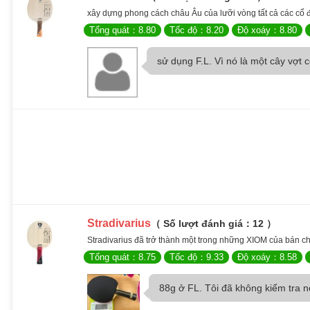
xây dựng phong cách châu Âu của lưỡi vòng tất cả các cổ điể
Tổng quát：8.80
Tốc độ：8.20
Độ xoáy：8.80
sử dụng F.L. Vì nó là một cây vợt có
Stradivarius
（ Số lượt đánh giá：12 ）
Stradivarius đã trở thành một trong những XIOM của bán chạ
Tổng quát：8.75
Tốc độ：9.33
Độ xoáy：8.58
88g ở FL. Tôi đã không kiểm tra nó