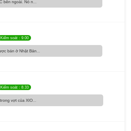
C bên ngoài. Nó n...
Kiểm soát：9.00
ược bán ở Nhật Bản...
Kiểm soát：8.33
trong vợt của XIO...