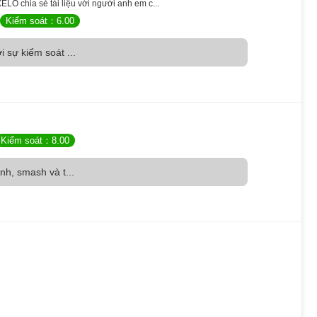
ELO chia sẻ tài liệu với người anh em c...
Kiểm soát：6.00
i sự kiểm soát ...
Kiểm soát：8.00
anh, smash và t...