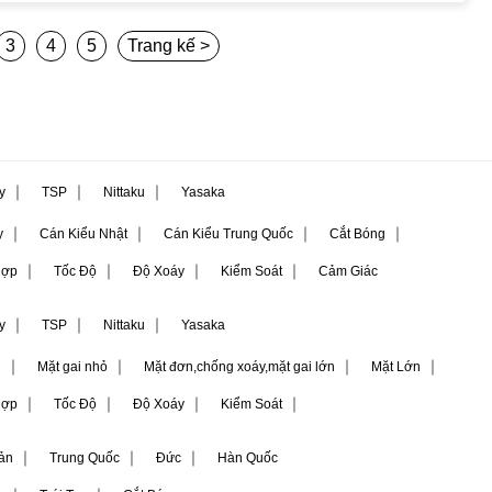
3
4
5
Trang kế >
｜
｜
｜
ly
TSP
Nittaku
Yasaka
｜
｜
｜
｜
y
Cán Kiểu Nhật
Cán Kiểu Trung Quốc
Cắt Bóng
｜
｜
｜
｜
Hợp
Tốc Độ
Độ Xoáy
Kiểm Soát
Cảm Giác
｜
｜
｜
ly
TSP
Nittaku
Yasaka
｜
｜
｜
｜
i
Mặt gai nhỏ
Mặt đơn,chống xoáy,mặt gai lớn
Mặt Lớn
｜
｜
｜
｜
Hợp
Tốc Độ
Độ Xoáy
Kiểm Soát
｜
｜
｜
ản
Trung Quốc
Đức
Hàn Quốc