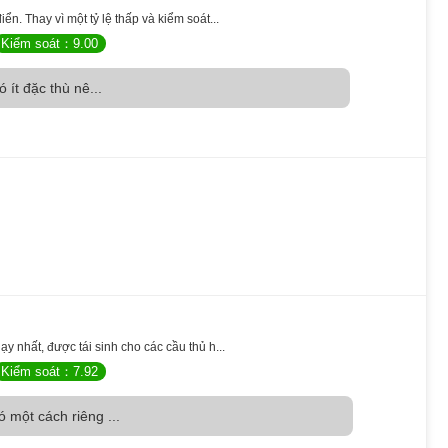
n. Thay vì một tỷ lệ thấp và kiểm soát...
Kiểm soát：9.00
 ít đặc thù nê...
y nhất, được tái sinh cho các cầu thủ h...
Kiểm soát：7.92
 một cách riêng ...