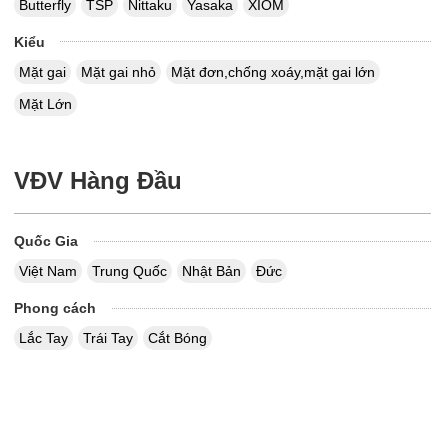
Butterfly
TSP
Nittaku
Yasaka
XIOM
Kiểu
Mặt gai
Mặt gai nhỏ
Mặt đơn,chống xoáy,mặt gai lớn
Mặt Lớn
VĐV Hàng Đầu
Quốc Gia
Việt Nam
Trung Quốc
Nhật Bản
Đức
Phong cách
Lắc Tay
Trái Tay
Cắt Bóng