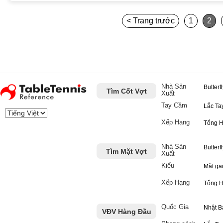
< Trang trước
1
2
Nhà Sản
Butterf
Tìm Cốt Vợt
Xuất
Tay Cầm
Lắc Ta
Xếp Hạng
Tổng 
Nhà Sản
Butterf
Tìm Mặt Vợt
Xuất
Kiểu
Mặt ga
Xếp Hạng
Tổng 
Quốc Gia
Nhật B
VĐV Hàng Đầu