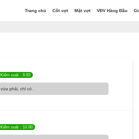
Trang chủ
Cốt vợt
Mặt vợt
VĐV Hàng Đầu
Gi
Kiểm soát：9.83
vừa phải, chỉ có...
Kiểm soát：10.00