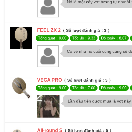
Nó là một cây vợt tương tự như AL
FEEL ZX 2
（ Số lượt đánh giá：3 ）
Tổng quát：9.00
Tốc độ：9.33
Độ xoáy：8.67
Có vẻ như nó cuối cùng cũng sẽ đ
VEGA PRO
（ Số lượt đánh giá：3 ）
Tổng quát：9.00
Tốc độ：7.00
Độ xoáy：9.00
Lần đầu tiên được mua là vợt này 
All-round S
（ Số lượt đánh giá：5 ）