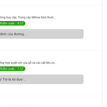
ng truy cập. Trong cây Willow bình thườ...
Kiểm soát：9.17
 định của đường...
 hợp tuyệt vời của gỗ và các vật liệu co...
Kiểm soát：7.17
 Tôi là tôi đượ...