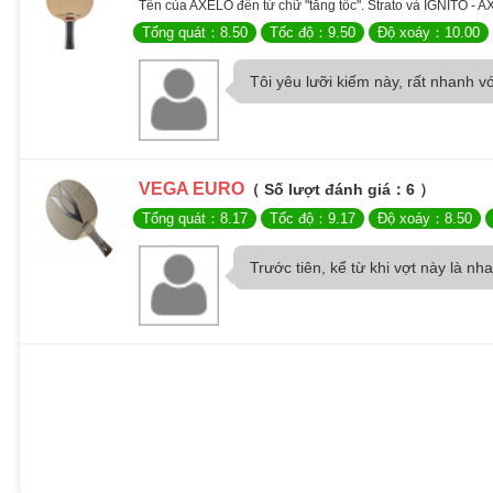
Tên của AXELO đến từ chữ "tăng tốc". Strato và IGNITO - AX
Tổng quát：8.50
Tốc độ：9.50
Độ xoáy：10.00
Tôi yêu lưỡi kiếm này, rất nhanh vớ
VEGA EURO
（ Số lượt đánh giá：6 ）
Tổng quát：8.17
Tốc độ：9.17
Độ xoáy：8.50
Trước tiên, kể từ khi vợt này là nh