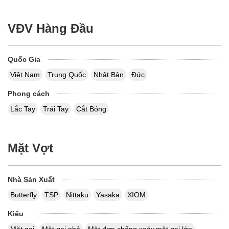
VĐV Hàng Đầu
Quốc Gia
Việt Nam
Trung Quốc
Nhật Bản
Đức
Phong cách
Lắc Tay
Trái Tay
Cắt Bóng
Mặt Vợt
Nhà Sản Xuất
Butterfly
TSP
Nittaku
Yasaka
XIOM
Kiểu
Mặt gai
Mặt gai nhỏ
Mặt đơn,chống xoáy,mặt gai lớn