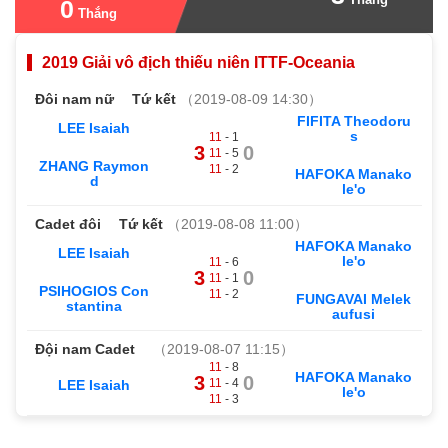
0
Thắng
2019 Giải vô địch thiếu niên ITTF-Oceania
Đôi nam nữ
Tứ kết
（2019-08-09 14:30）
FIFITA Theodoru
LEE Isaiah
s
11
- 1
3
0
11
- 5
ZHANG Raymon
11
- 2
HAFOKA Manako
d
le'o
Cadet đôi
Tứ kết
（2019-08-08 11:00）
HAFOKA Manako
LEE Isaiah
le'o
11
- 6
3
0
11
- 1
PSIHOGIOS Con
11
- 2
FUNGAVAI Melek
stantina
aufusi
Đội nam Cadet
（2019-08-07 11:15）
11
- 8
HAFOKA Manako
3
0
11
- 4
LEE Isaiah
le'o
11
- 3