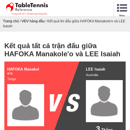
Trang web số 1 về đánh giá bóng bàn
Menu
Trang chủ
/
VĐV hàng đầu
/
Kết quả thi đấu giữa HAFOKA Manakole'o và LEE
Isaiah
Kết quả tất cả trận đấu giữa
HAFOKA Manakole'o và LEE Isaiah
HAFOKA Manakol
LEE Isaiah
e'o
Australia
Tonga
3
Thắng