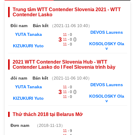
Trung tâm WTT Contender Slovenia 2021 - WTT
Contender Lasko
Đôi nam
Bán kết
（2021-11-06 10:40）
DEVOS Laurens
YUTA Tanaka
11
- 0
3
0
11
- 0
KOSOLOSKY Ola
11
- 0
KIZUKURI Yuto
v
2021 WTT Contender Slovenia Hub - WTT
Contender Lasko do I Feel Slovenia trình bày
đôi nam
Bán kết
（2021-11-06 10:40）
DEVOS Laurens
YUTA Tanaka
11
- 0
3
0
11
- 0
KOSOLOSKY Ola
11
- 0
KIZUKURI Yuto
v
Thử thách 2018 tại Belarus Mở
Đơn nam
（2018-11-13）
11
- 9