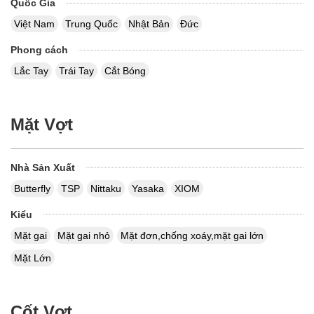
Quốc Gia
Việt Nam
Trung Quốc
Nhật Bản
Đức
Phong cách
Lắc Tay
Trái Tay
Cắt Bóng
Mặt Vợt
Nhà Sản Xuất
Butterfly
TSP
Nittaku
Yasaka
XIOM
Kiểu
Mặt gai
Mặt gai nhỏ
Mặt đơn,chống xoáy,mặt gai lớn
Mặt Lớn
Cốt Vợt