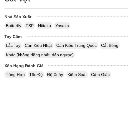
Nhà Sản Xuất
Butterfly
TSP
Nittaku
Yasaka
Tay Cầm
Lắc Tay
Cán Kiểu Nhật
Cán Kiểu Trung Quốc
Cắt Bóng
Khác (không đồng nhất, đảo ngược)
Xếp Hạng Đánh Giá
Tổng Hợp
Tốc Độ
Độ Xoáy
Kiểm Soát
Cảm Giác