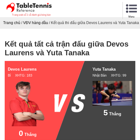
Trang web số 1 về đánh giá bóng bàn
Menu
Trang chủ
/
VĐV hàng đầu
/
Kết quả thi đấu giữa Devos Laurens và Yuta Tanaka
Kết quả tất cả trận đấu giữa Devos
Laurens và Yuta Tanaka
Devos Laurens
Yuta Tanaka
Bỉ XHTG: 183
Nhật Bản XHTG: 99
5
Thắng
0
Thắng