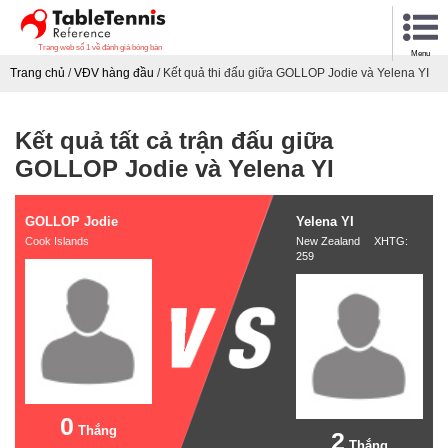
Trang web số 1 về đánh giá bóng bàn
Menu
Trang chủ
/
VĐV hàng đầu
/
Kết quả thi đấu giữa GOLLOP Jodie và Yelena YI
Kết quả tất cả trận đấu giữa
GOLLOP Jodie và Yelena YI
GOLLOP Jodie
Yelena YI
Cook Islands
New Zealand XHTG:
259
0
Thắng
2
Thắng