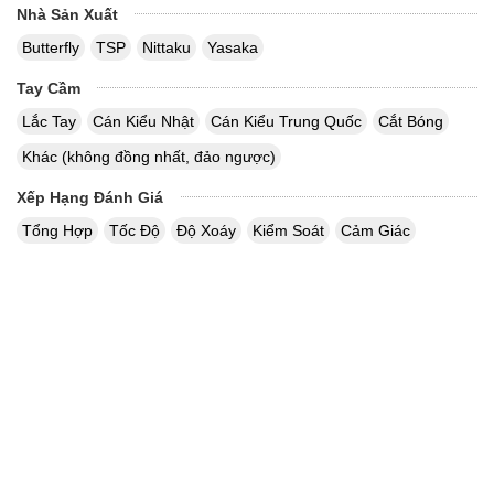
Nhà Sản Xuất
Butterfly
TSP
Nittaku
Yasaka
Tay Cầm
Lắc Tay
Cán Kiểu Nhật
Cán Kiểu Trung Quốc
Cắt Bóng
Khác (không đồng nhất, đảo ngược)
Xếp Hạng Đánh Giá
Tổng Hợp
Tốc Độ
Độ Xoáy
Kiểm Soát
Cảm Giác