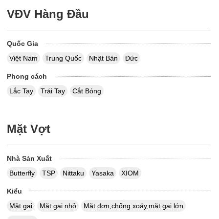
VĐV Hàng Đầu
Quốc Gia
Việt Nam
Trung Quốc
Nhật Bản
Đức
Phong cách
Lắc Tay
Trái Tay
Cắt Bóng
Mặt Vợt
Nhà Sản Xuất
Butterfly
TSP
Nittaku
Yasaka
XIOM
Kiểu
Mặt gai
Mặt gai nhỏ
Mặt đơn,chống xoáy,mặt gai lớn