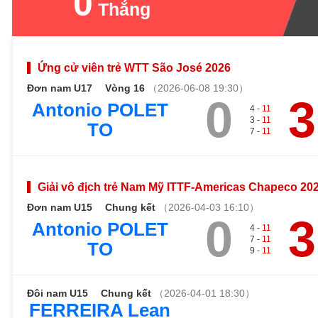
0
Thắng
Ứng cử viên trẻ WTT São José 2026
Đơn nam U17
Vòng 16
（2026-06-08 19:30）
0
3
Antonio POLET
4 -
11
3 -
11
TO
7 -
11
Giải vô địch trẻ Nam Mỹ ITTF-Americas Chapeco 20
Đơn nam U15
Chung kết
（2026-04-03 16:10）
0
3
Antonio POLET
4 -
11
7 -
11
TO
9 -
11
Đôi nam U15
Chung kết
（2026-04-01 18:30）
FERREIRA Lean