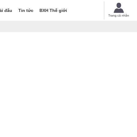
ải đấu
Tin tức
BXH Thế giới
Trang cá nhân