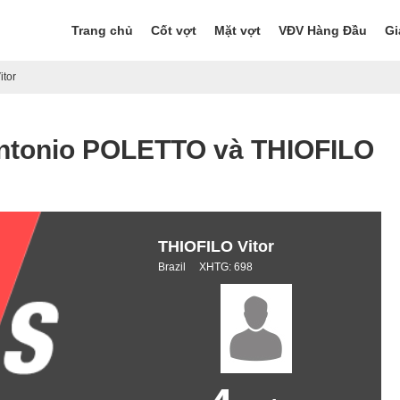
Trang chủ
Cốt vợt
Mặt vợt
VĐV Hàng Đầu
Gi
itor
 Antonio POLETTO và THIOFILO
THIOFILO Vitor
Brazil XHTG: 698