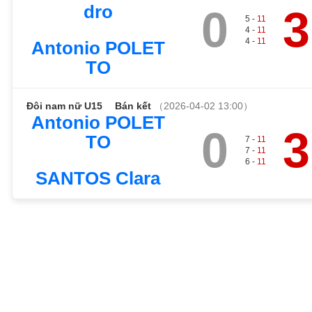
dro
0
3
5 -
11
4 -
11
4 -
11
Antonio POLET
TO
Đôi nam nữ U15
Bán kết
（2026-04-02 13:00）
Antonio POLET
0
3
TO
7 -
11
7 -
11
6 -
11
SANTOS Clara