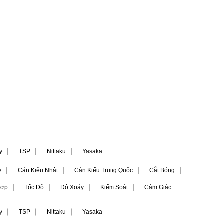
｜
｜
｜
ly
TSP
Nittaku
Yasaka
｜
｜
｜
｜
y
Cán Kiểu Nhật
Cán Kiểu Trung Quốc
Cắt Bóng
｜
｜
｜
｜
Hợp
Tốc Độ
Độ Xoáy
Kiểm Soát
Cảm Giác
｜
｜
｜
ly
TSP
Nittaku
Yasaka