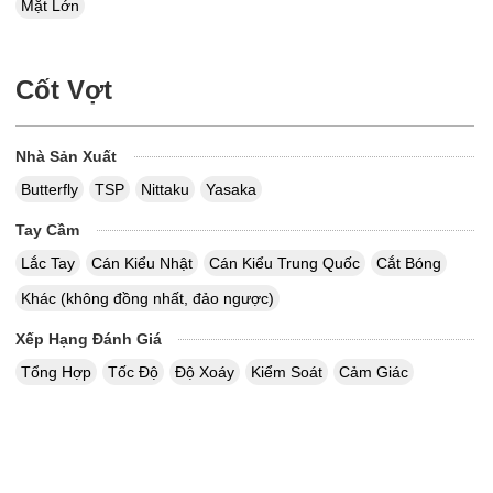
Mặt Lớn
Cốt Vợt
Nhà Sản Xuất
Butterfly
TSP
Nittaku
Yasaka
Tay Cầm
Lắc Tay
Cán Kiểu Nhật
Cán Kiểu Trung Quốc
Cắt Bóng
Khác (không đồng nhất, đảo ngược)
Xếp Hạng Đánh Giá
Tổng Hợp
Tốc Độ
Độ Xoáy
Kiểm Soát
Cảm Giác