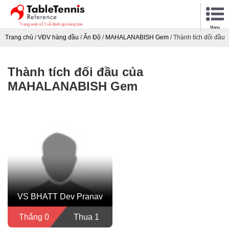
Trang web số 1 về đánh giá bóng bàn
Menu
Trang chủ
/
VĐV hàng đầu
/
Ấn Độ
/
MAHALANABISH Gem
/
Thành tích đối đầu
Thành tích đối đầu của
MAHALANABISH Gem
VS BHATT Dev Pranav
Thắng 0
Thua 1