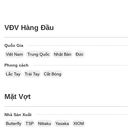
VĐV Hàng Đầu
Quốc Gia
Việt Nam
Trung Quốc
Nhật Bản
Đức
Phong cách
Lắc Tay
Trái Tay
Cắt Bóng
Mặt Vợt
Nhà Sản Xuất
Butterfly
TSP
Nittaku
Yasaka
XIOM