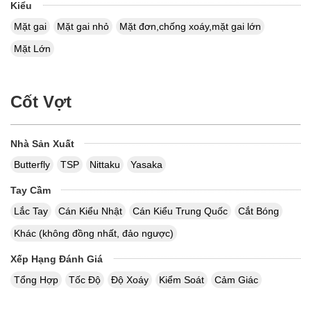
Kiểu
Mặt gai
Mặt gai nhỏ
Mặt đơn,chống xoáy,mặt gai lớn
Mặt Lớn
Cốt Vợt
Nhà Sản Xuất
Butterfly
TSP
Nittaku
Yasaka
Tay Cầm
Lắc Tay
Cán Kiểu Nhật
Cán Kiểu Trung Quốc
Cắt Bóng
Khác (không đồng nhất, đảo ngược)
Xếp Hạng Đánh Giá
Tổng Hợp
Tốc Độ
Độ Xoáy
Kiểm Soát
Cảm Giác