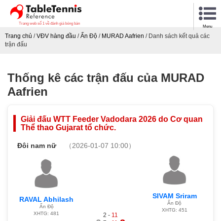
Trang web số 1 về đánh giá bóng bàn
Menu
Trang chủ
/
VĐV hàng đầu
/
Ấn Độ
/
MURAD Aafrien
/
Danh sách kết quả các
trận đấu
Thống kê các trận đấu của MURAD
Aafrien
Giải đấu WTT Feeder Vadodara 2026 do Cơ quan
Thể thao Gujarat tổ chức.
Đôi nam nữ
（2026-01-07 10:00）
SIVAM Sriram
RAVAL Abhilash
Ấn Độ
Ấn Độ
XHTG: 451
XHTG: 481
2 -
11