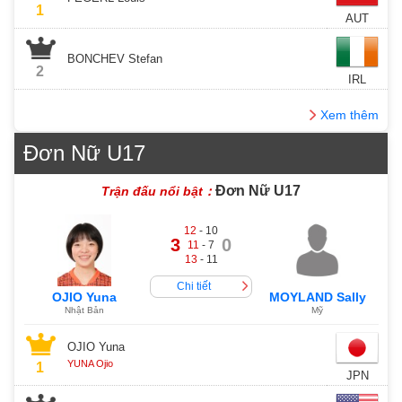
1
AUT
BONCHEV Stefan
2
IRL
Xem thêm
Đơn Nữ U17
Đơn Nữ U17
Trận đấu nổi bật：
12
- 10
3
0
11
- 7
13
- 11
Chi tiết
OJIO Yuna
MOYLAND Sally
Nhật Bản
Mỹ
OJIO Yuna
YUNA Ojio
1
JPN