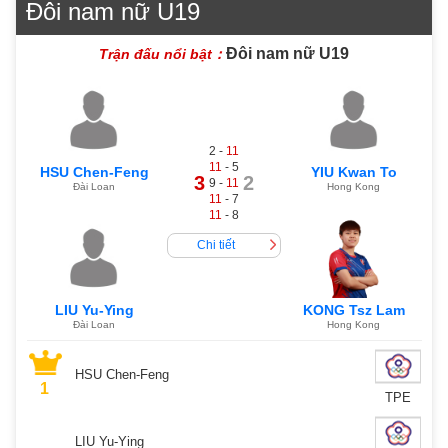
Đôi nam nữ U19
Đôi nam nữ U19
Trận đấu nổi bật：
2 -
11
11
- 5
HSU Chen-Feng
YIU Kwan To
3
2
9 -
11
Đài Loan
Hong Kong
11
- 7
11
- 8
Chi tiết
LIU Yu-Ying
KONG Tsz Lam
Đài Loan
Hong Kong
HSU Chen-Feng
1
TPE
LIU Yu-Ying