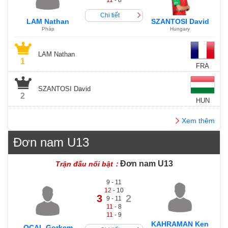
11
- 8
Chi tiết
LAM Nathan
SZANTOSI David
Pháp
Hungary
LAM Nathan
1
FRA
SZANTOSI David
2
HUN
Xem thêm
Đơn nam U13
Đơn nam U13
Trận đấu nổi bật：
9 -
11
12
- 10
3
2
9 -
11
11
- 8
11
- 9
KAHRAMAN Ken
OCAL Gorkem