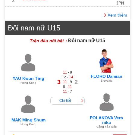
2
JPN
Xem thêm
Đôi nam nữ U15
Đôi nam nữ U15
Trận đấu nổi bật：
11
- 8
FLORO Damian
12 -
14
YAU Kwan Ting
3
2
Slovakia
11
- 9
Hong Kong
8 -
11
11
- 7
Chi tiết
POLAKOVA Vero
MAK Ming Shum
nika
Hong Kong
Cộng hòa Séc