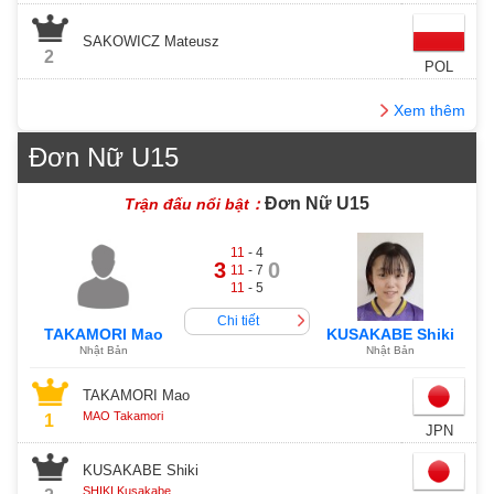
SAKOWICZ Mateusz
2
POL
Xem thêm
Đơn Nữ U15
Đơn Nữ U15
Trận đấu nổi bật：
11
- 4
3
0
11
- 7
11
- 5
Chi tiết
TAKAMORI Mao
KUSAKABE Shiki
Nhật Bản
Nhật Bản
TAKAMORI Mao
MAO Takamori
1
JPN
KUSAKABE Shiki
SHIKI Kusakabe