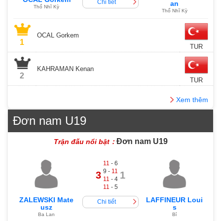
Chi tiết
an
Thổ Nhĩ Kỳ
Thổ Nhĩ Kỳ
OCAL Gorkem
1
TUR
KAHRAMAN Kenan
2
TUR
Xem thêm
Đơn nam U19
Đơn nam U19
Trận đấu nổi bật：
11
- 6
9 -
11
3
1
11
- 4
11
- 5
ZALEWSKI Mate
LAFFINEUR Loui
Chi tiết
usz
s
Ba Lan
Bỉ