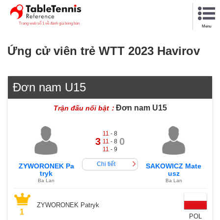
Trang web số 1 về đánh giá bóng bàn
Menu
Ứng cử viên trẻ WTT 2023 Havirov
Đơn nam U15
Đơn nam U15
Trận đấu nổi bật：
11
- 8
3
0
11
- 8
11
- 9
Chi tiết
ZYWORONEK Pa
SAKOWICZ Mate
tryk
usz
Ba Lan
Ba Lan
ZYWORONEK Patryk
1
POL