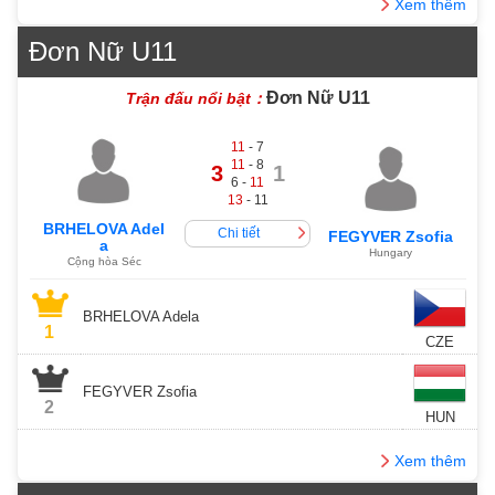
Xem thêm
Đơn Nữ U11
Đơn Nữ U11
Trận đấu nổi bật：
11
- 7
11
- 8
3
1
6 -
11
13
- 11
BRHELOVA Adel
Chi tiết
FEGYVER Zsofia
a
Hungary
Cộng hòa Séc
BRHELOVA Adela
1
CZE
FEGYVER Zsofia
2
HUN
Xem thêm