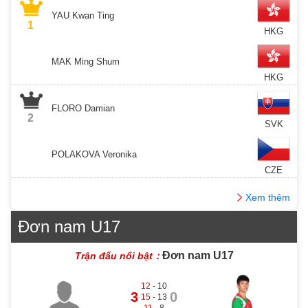
YAU Kwan Ting
1
HKG
MAK Ming Shum
HKG
FLORO Damian
2
SVK
POLAKOVA Veronika
CZE
Xem thêm
Đơn nam U17
Đơn nam U17
Trận đấu nổi bật：
12
- 10
3
0
15
- 13