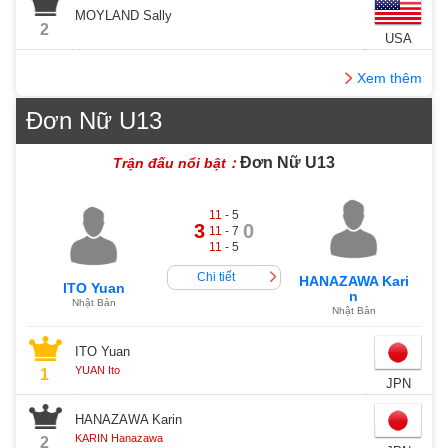
MOYLAND Sally
2
USA
Xem thêm
Đơn Nữ U13
Đơn Nữ U13
Trận đấu nổi bật：
11
- 5
3
0
11
- 7
11
- 5
Chi tiết
HANAZAWA Kari
ITO Yuan
n
Nhật Bản
Nhật Bản
ITO Yuan
YUAN Ito
1
JPN
HANAZAWA Karin
KARIN Hanazawa
2