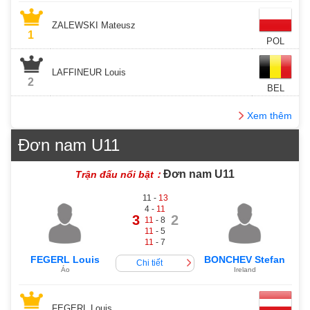
ZALEWSKI Mateusz
1
POL
LAFFINEUR Louis
2
BEL
Xem thêm
Đơn nam U11
Đơn nam U11
Trận đấu nổi bật：
11 -
13
4 -
11
3
2
11
- 8
11
- 5
11
- 7
FEGERL Louis
BONCHEV Stefan
Chi tiết
Áo
Ireland
FEGERL Louis