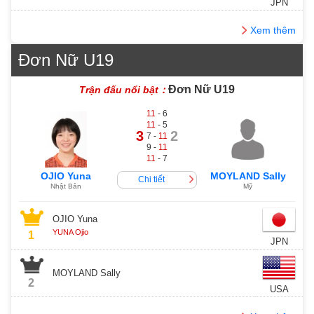
JPN
Xem thêm
Đơn Nữ U19
Đơn Nữ U19
Trận đấu nổi bật：
11
- 6
11
- 5
3
2
7 -
11
9 -
11
11
- 7
OJIO Yuna
MOYLAND Sally
Chi tiết
Nhật Bản
Mỹ
OJIO Yuna
YUNA Ojio
1
JPN
MOYLAND Sally
2
USA